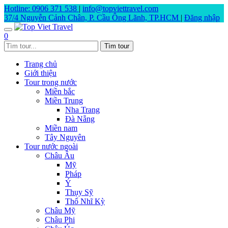
Hotline: 0906 371 538
|
info@topviettravel.com
37/4 Nguyễn Cảnh Chân, P. Cầu Ông Lãnh, TP.HCM
|
Đăng nhập
0
Trang chủ
Giới thiệu
Tour trong nước
Miền bắc
Miền Trung
Nha Trang
Đà Nẵng
Miền nam
Tây Nguyên
Tour nước ngoài
Châu Âu
Mỹ
Pháp
Ý
Thụy Sỹ
Thổ Nhĩ Kỳ
Châu Mỹ
Châu Phi