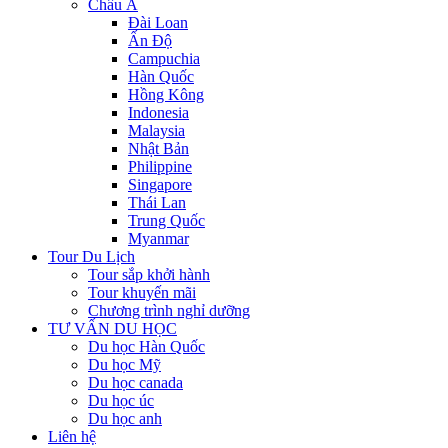
Châu Á
Đài Loan
Ấn Độ
Campuchia
Hàn Quốc
Hồng Kông
Indonesia
Malaysia
Nhật Bản
Philippine
Singapore
Thái Lan
Trung Quốc
Myanmar
Tour Du Lịch
Tour sắp khởi hành
Tour khuyến mãi
Chương trình nghỉ dưỡng
TƯ VẤN DU HỌC
Du học Hàn Quốc
Du học Mỹ
Du học canada
Du học úc
Du học anh
Liên hệ