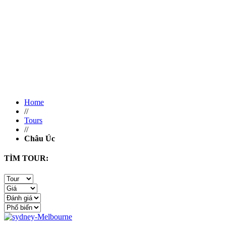
Home
//
Tours
//
Châu Úc
TÌM TOUR: