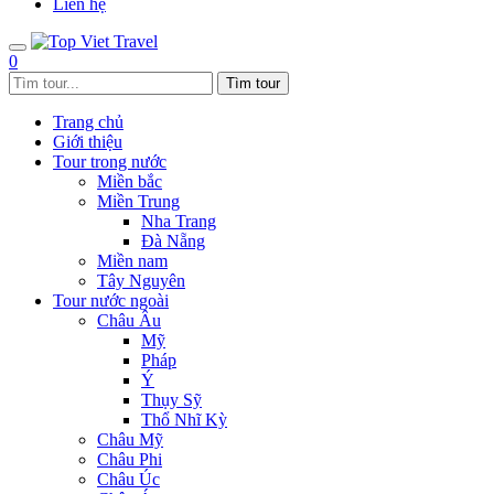
Liên hệ
0
Trang chủ
Giới thiệu
Tour trong nước
Miền bắc
Miền Trung
Nha Trang
Đà Nẵng
Miền nam
Tây Nguyên
Tour nước ngoài
Châu Âu
Mỹ
Pháp
Ý
Thụy Sỹ
Thổ Nhĩ Kỳ
Châu Mỹ
Châu Phi
Châu Úc