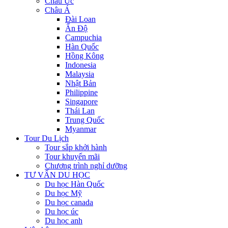
Châu Úc
Châu Á
Đài Loan
Ấn Độ
Campuchia
Hàn Quốc
Hồng Kông
Indonesia
Malaysia
Nhật Bản
Philippine
Singapore
Thái Lan
Trung Quốc
Myanmar
Tour Du Lịch
Tour sắp khởi hành
Tour khuyến mãi
Chương trình nghỉ dưỡng
TƯ VẤN DU HỌC
Du học Hàn Quốc
Du học Mỹ
Du học canada
Du học úc
Du học anh