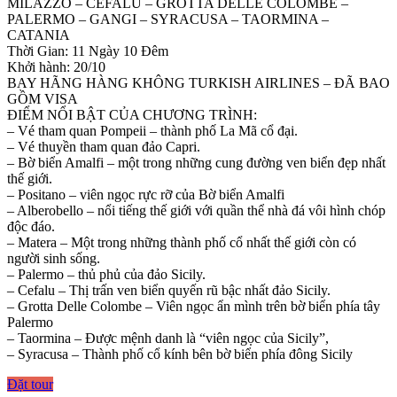
MILAZZO – CEFALU – GROTTA DELLE COLOMBE –
PALERMO – GANGI – SYRACUSA – TAORMINA –
CATANIA
Thời Gian: 11 Ngày 10 Đêm
Khởi hành: 20/10
BAY HÃNG HÀNG KHÔNG TURKISH AIRLINES – ĐÃ BAO
GỒM VISA
ĐIỂM NỔI BẬT CỦA CHƯƠNG TRÌNH:
– Vé tham quan Pompeii – thành phố La Mã cổ đại.
– Vé thuyền tham quan đảo Capri.
– Bờ biển Amalfi – một trong những cung đường ven biển đẹp nhất
thế giới.
– Positano – viên ngọc rực rỡ của Bờ biển Amalfi
– Alberobello – nổi tiếng thế giới với quần thể nhà đá vôi hình chóp
độc đáo.
– Matera – Một trong những thành phố cổ nhất thế giới còn có
người sinh sống.
– Palermo – thủ phủ của đảo Sicily.
– Cefalu – Thị trấn ven biển quyến rũ bậc nhất đảo Sicily.
– Grotta Delle Colombe – Viên ngọc ẩn mình trên bờ biển phía tây
Palermo
– Taormina – Được mệnh danh là “viên ngọc của Sicily”,
– Syracusa – Thành phố cổ kính bên bờ biển phía đông Sicily
Đặt tour