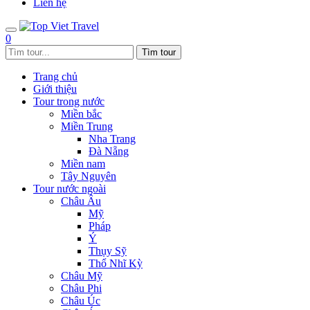
Liên hệ
0
Trang chủ
Giới thiệu
Tour trong nước
Miền bắc
Miền Trung
Nha Trang
Đà Nẵng
Miền nam
Tây Nguyên
Tour nước ngoài
Châu Âu
Mỹ
Pháp
Ý
Thụy Sỹ
Thổ Nhĩ Kỳ
Châu Mỹ
Châu Phi
Châu Úc