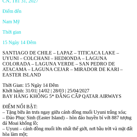
CN, Th1 31, 2027
Điểm đến
Nam Mỹ
Thời gian
15 Ngày 14 Đêm
SANTIAGO DE CHILE – LAPAZ – TITICACA LAKE –
UYUNI – COLCHANI – HEDIONDA – LAGUNA
COLORADA – LAGUNA VERDE – SAN PEDRO DE
ATACAMA – LAGUNA CEJAR – MIRADOR DE KARI –
EASTER ISLAND
Thời Gian: 15 Ngày 14 Đêm
Khởi hành: 31/01| 14/02 | 28/03 | 25/04/2027
BAY HÀNG KHÔNG 5* ĐẲNG CẤP QATAR AIRWAYS
ĐIỂM NỔI BẬT:
– Tặng bữa ăn trưa ngay giữa cánh đồng muối Uyuni trắng xóa;
– Đảo Phục Sinh (Easter Island) – hòn đảo huyền bí với 887 tượng
đá Moai khổng lồ;
– Uyuni – cánh đồng muối lớn nhất thế giới, nơi bầu trời và mặt đất
hòa làm một;