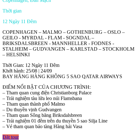
Copenhagen, Đan Mạch
Thời gian
12 Ngày 11 Đêm
COPENHAGEN – MALMO – GOTHENBURG – OSLO –
GEILO ‐ MYRDAL ‐ FLAM ‐ SOGNDAL –
BRIKSDALSBREEN ‐ MANNHELLER ‐ FODNES ‐
STALHEIM – GUDVANGEN – KARLSTAD – STOCKHOLM
– HELSINKI
Thời Gian: 12 Ngày 11 Đêm
Khởi hành: 25/08 | 24/09
BAY HÃNG HÀNG KHÔNG 5 SAO QATAR AIRWAYS
ĐIỂM NỔI BẬT CỦA CHƯƠNG TRÌNH:
– Tham quan cung điện Christianborg Palace
– Trải nghiệm tàu lửa leo núi Flamsbana
– Tham quan thành phố Malmo
– Du thuyền vịnh Gudvangen
– Tham quan Sông băng Briksdalsbreen
– Trải nghiệm 01 đêm trên du thuyền 5 sao Silja Line
– Vé tham quan bảo tàng Hàng hải Vasa
Đặt tour