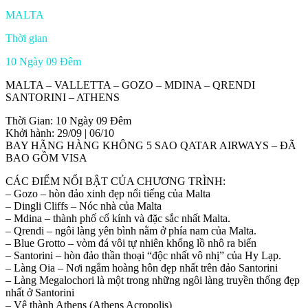
MALTA
Thời gian
10 Ngày 09 Đêm
MALTA – VALLETTA – GOZO – MDINA – QRENDI
SANTORINI – ATHENS
Thời Gian: 10 Ngày 09 Đêm
Khởi hành: 29/09 | 06/10
BAY HÃNG HÀNG KHÔNG 5 SAO QATAR AIRWAYS – ĐÃ
BAO GỒM VISA
CÁC ĐIỂM NỔI BẬT CỦA CHƯƠNG TRÌNH:
– Gozo – hòn đảo xinh đẹp nổi tiếng của Malta
– Dingli Cliffs – Nóc nhà của Malta
– Mdina – thành phố cổ kính và đặc sắc nhất Malta.
– Qrendi – ngôi làng yên bình nằm ở phía nam của Malta.
– Blue Grotto – vòm đá vôi tự nhiên khổng lồ nhô ra biển
– Santorini – hòn đảo thần thoại “độc nhất vô nhị” của Hy Lạp.
– Làng Oia – Nơi ngắm hoàng hôn đẹp nhất trên đảo Santorini
– Làng Megalochori là một trong những ngôi làng truyền thống đẹp
nhất ở Santorini
– Vệ thành Athens (Athens Acropolis)