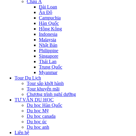
Châu Á
Đài Loan
Ấn Độ
Campuchia
Hàn Quốc
Hồng Kông
Indonesia
Malaysia
Nhật Bản
Philippine
Singapore
Thái Lan
Trung Quốc
Myanmar
Tour Du Lịch
Tour sắp khởi hành
Tour khuyến mãi
Chương trình nghỉ dưỡng
TƯ VẤN DU HỌC
Du học Hàn Quốc
Du học Mỹ
Du học canada
Du học úc
Du học anh
Liên hệ