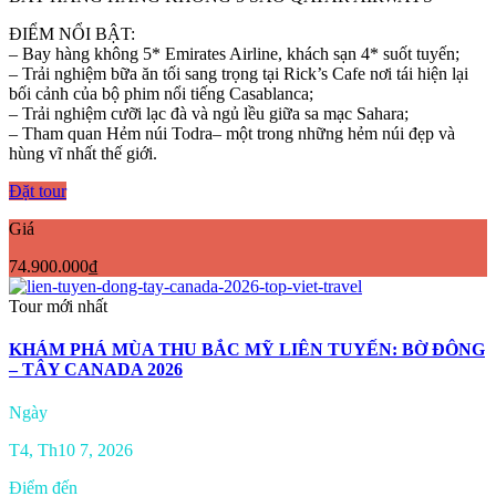
ĐIỂM NỔI BẬT:
– Bay hàng không 5* Emirates Airline, khách sạn 4* suốt tuyến;
– Trải nghiệm bữa ăn tối sang trọng tại Rick’s Cafe nơi tái hiện lại
bối cảnh của bộ phim nổi tiếng Casablanca;
– Trải nghiệm cưỡi lạc đà và ngủ lều giữa sa mạc Sahara;
– Tham quan Hẻm núi Todra– một trong những hẻm núi đẹp và
hùng vĩ nhất thế giới.
Đặt tour
Giá
74.900.000₫
Tour mới nhất
KHÁM PHÁ MÙA THU BẮC MỸ LIÊN TUYẾN: BỜ ĐÔNG
– TÂY CANADA 2026
Ngày
T4, Th10 7, 2026
Điểm đến