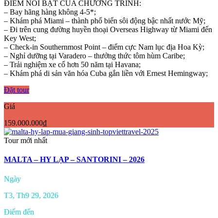
ĐIỂM NỔI BẬT CỦA CHƯƠNG TRÌNH:
– Bay hãng hàng không 4-5*;
– Khám phá Miami – thành phố biển sôi động bậc nhất nước Mỹ;
– Đi trên cung đường huyền thoại Overseas Highway từ Miami đến
Key West;
– Check-in Southernmost Point – điểm cực Nam lục địa Hoa Kỳ;
– Nghỉ dưỡng tại Varadero – thưởng thức tôm hùm Caribe;
– Trải nghiệm xe cổ hơn 50 năm tại Havana;
– Khám phá di sản văn hóa Cuba gắn liền với Ernest Hemingway;
Đặt tour
Giá
159.000.000₫
Tour mới nhất
MALTA – HY LẠP – SANTORINI – 2026
Ngày
T3, Th9 29, 2026
Điểm đến