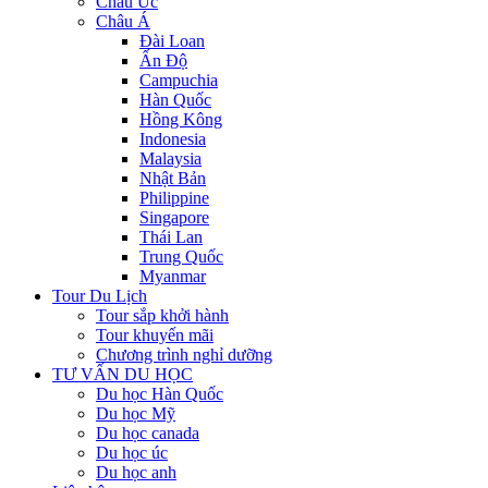
Châu Úc
Châu Á
Đài Loan
Ấn Độ
Campuchia
Hàn Quốc
Hồng Kông
Indonesia
Malaysia
Nhật Bản
Philippine
Singapore
Thái Lan
Trung Quốc
Myanmar
Tour Du Lịch
Tour sắp khởi hành
Tour khuyến mãi
Chương trình nghỉ dưỡng
TƯ VẤN DU HỌC
Du học Hàn Quốc
Du học Mỹ
Du học canada
Du học úc
Du học anh