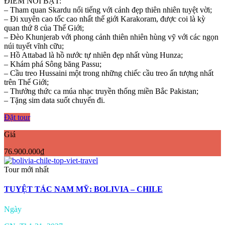
ĐIỂM NỔI BẬT:
– Tham quan Skardu nổi tiếng với cảnh đẹp thiên nhiên tuyệt vời;
– Đi xuyên cao tốc cao nhất thế giới Karakoram, được coi là kỳ
quan thứ 8 của Thế Giới;
– Đèo Khunjerab với phong cảnh thiên nhiên hùng vỹ với các ngọn
núi tuyết vĩnh cữu;
– Hồ Attabad là hồ nước tự nhiên đẹp nhất vùng Hunza;
– Khám phá Sông băng Passu;
– Cầu treo Hussaini một trong những chiếc cầu treo ấn tượng nhất
trên Thế Giới;
– Thưởng thức ca múa nhạc truyền thống miền Bắc Pakistan;
– Tặng sim data suốt chuyến đi.
Đặt tour
Giá
76.900.000₫
Tour mới nhất
TUYỆT TÁC NAM MỸ: BOLIVIA – CHILE
Ngày