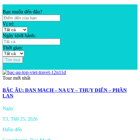
Bạn muốn đến đâu?
Vị trí:
Ngày khởi hành:
Thời gian:
Tìm tour
Tour mới nhất
BẮC ÂU: ĐAN MẠCH – NA UY – THỤY ĐIỂN – PHẦN
LAN
Ngày
T3, Th8 25, 2026
Điểm đến