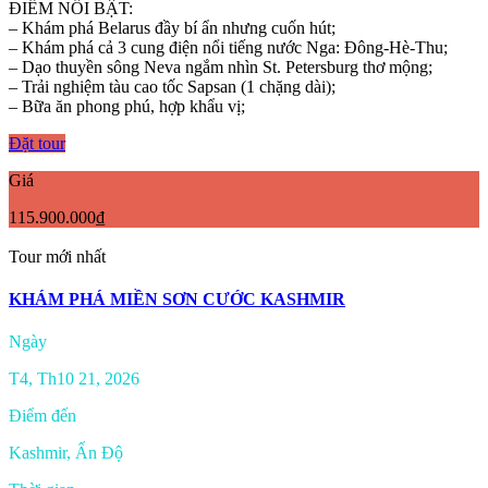
ĐIỂM NỔI BẬT:
– Khám phá Belarus đầy bí ẩn nhưng cuốn hút;
– Khám phá cả 3 cung điện nổi tiếng nước Nga: Đông-Hè-Thu;
– Dạo thuyền sông Neva ngắm nhìn St. Petersburg thơ mộng;
– Trải nghiệm tàu cao tốc Sapsan (1 chặng dài);
– Bữa ăn phong phú, hợp khẩu vị;
Đặt tour
Giá
115.900.000₫
Tour mới nhất
KHÁM PHÁ MIỀN SƠN CƯỚC KASHMIR
Ngày
T4, Th10 21, 2026
Điểm đến
Kashmir, Ấn Độ