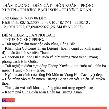
THẨM DƯƠNG – DIÊN CÁT – HỒN XUÂN – PHÒNG
XUYÊN – TRƯỜNG BẠCH SƠN – TRƯỜNG XUÂN
Thời Gian: 07 Ngày 06 Đêm
Khởi hành: 08,15,22/09 ; 20,27/10 ; 10,17/11 ; 22,29/12 ;
12,19/01/2027, 02,09/02/2027 (26, M4 tết AL 2027)
ĐIỂM THAM QUAN NỔI BẬT:
– TOUR NO SHOPPING;
– Trải nghiệm ẩm thực độc đáo vùng Đông Bắc;
– Khám phá Cố Cung Thẩm Dương –hoàng cung cổ kính mang
đậm dấu ấn lịch sử triều Thanh;
– Check-in Đại học Diên Biên và bức tường “hot trend” mang
phong cách Hàn Quốc;
– Trải nghiệm điểm cực đông Phòng Xuyên – nơi “một mắt nhìn ba
nước” Trung – Nga – Triều;
– Ngắm toàn cảnh cửa sông Đồ Môn từ Vọng Hải Các tuyệt đẹp;
– Hòa mình vào thiên nhiên Trường Bạch Sơn với Thiên Trì huyền
thoại;
– Thư giãn với suối khoáng nóng giữa núi rừng nguyên sơ;
– Khám phá Cung điện Mãn Châu tại Trường Xuân.
Đặt tour
Giá