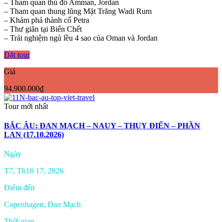
– Tham quan thủ đô Amman, Jordan
– Tham quan thung lũng Mặt Trăng Wadi Rum
– Khám phá thành cổ Petra
– Thư giãn tại Biển Chết
– Trải nghiệm ngủ lều 4 sao của Oman và Jordan
Đặt tour
Giá
94.900.000₫
Tour mới nhất
BẮC ÂU: ĐAN MẠCH – NAUY – THUỴ ĐIỂN – PHẦN
LAN (17.10.2026)
Ngày
T7, Th10 17, 2026
Điểm đến
Copenhagen, Đan Mạch
Thời gian