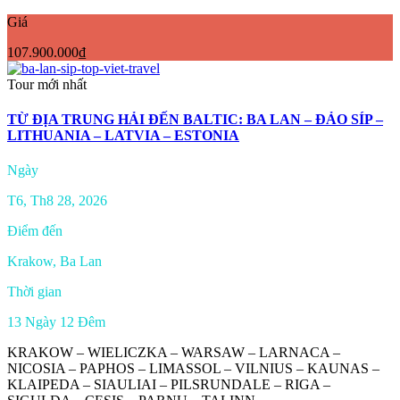
Giá
107.900.000₫
Tour mới nhất
TỪ ĐỊA TRUNG HẢI ĐẾN BALTIC: BA LAN – ĐẢO SÍP –
LITHUANIA – LATVIA – ESTONIA
Ngày
T6, Th8 28, 2026
Điểm đến
Krakow, Ba Lan
Thời gian
13 Ngày 12 Đêm
KRAKOW – WIELICZKA – WARSAW – LARNACA –
NICOSIA – PAPHOS – LIMASSOL – VILNIUS – KAUNAS –
KLAIPEDA – SIAULIAI – PILSRUNDALE – RIGA –