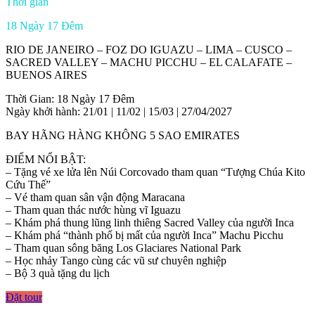
Thời gian
18 Ngày 17 Đêm
RIO DE JANEIRO – FOZ DO IGUAZU – LIMA – CUSCO –
SACRED VALLEY – MACHU PICCHU – EL CALAFATE –
BUENOS AIRES
Thời Gian: 18 Ngày 17 Đêm
Ngày khởi hành: 21/01 | 11/02 | 15/03 | 27/04/2027
BAY HÃNG HÀNG KHÔNG 5 SAO EMIRATES
ĐIỂM NỔI BẬT:
– Tặng vé xe lửa lên Núi Corcovado tham quan “Tượng Chúa Kito
Cứu Thế”
– Vé tham quan sân vận động Maracana
– Tham quan thác nước hùng vĩ Iguazu
– Khám phá thung lũng linh thiêng Sacred Valley của người Inca
– Khám phá “thành phố bị mất của người Inca” Machu Picchu
– Tham quan sông băng Los Glaciares National Park
– Học nhảy Tango cùng các vũ sư chuyên nghiệp
– Bộ 3 quà tặng du lịch
Đặt tour