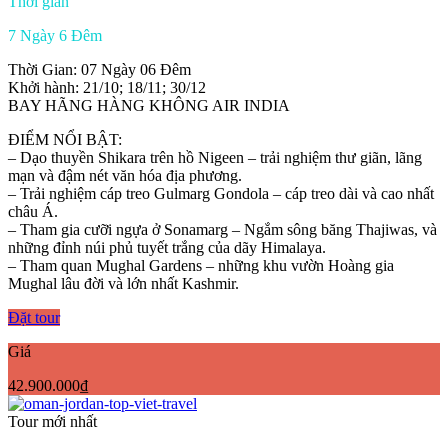
Thời gian
7 Ngày 6 Đêm
Thời Gian: 07 Ngày 06 Đêm
Khởi hành: 21/10; 18/11; 30/12
BAY HÃNG HÀNG KHÔNG AIR INDIA
ĐIỂM NỔI BẬT:
– Dạo thuyền Shikara trên hồ Nigeen – trải nghiệm thư giãn, lãng
mạn và đậm nét văn hóa địa phương.
– Trải nghiệm cáp treo Gulmarg Gondola – cáp treo dài và cao nhất
châu Á.
– Tham gia cưỡi ngựa ở Sonamarg – Ngắm sông băng Thajiwas, và
những đỉnh núi phủ tuyết trắng của dãy Himalaya.
– Tham quan Mughal Gardens – những khu vườn Hoàng gia
Mughal lâu đời và lớn nhất Kashmir.
Đặt tour
Giá
42.900.000₫
Tour mới nhất