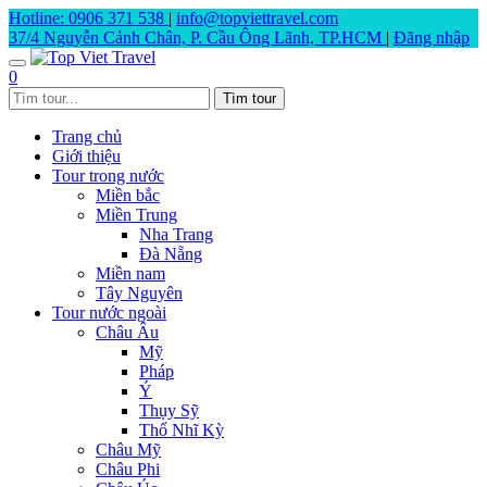
Hotline: 0906 371 538
|
info@topviettravel.com
37/4 Nguyễn Cảnh Chân, P. Cầu Ông Lãnh, TP.HCM
|
Đăng nhập
0
Trang chủ
Giới thiệu
Tour trong nước
Miền bắc
Miền Trung
Nha Trang
Đà Nẵng
Miền nam
Tây Nguyên
Tour nước ngoài
Châu Âu
Mỹ
Pháp
Ý
Thụy Sỹ
Thổ Nhĩ Kỳ
Châu Mỹ
Châu Phi