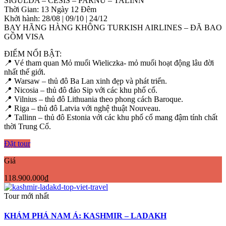
SIGULDA – CESIS – PARNU – TALINN
Thời Gian: 13 Ngày 12 Đêm
Khởi hành: 28/08 | 09/10 | 24/12
BAY HÃNG HÀNG KHÔNG TURKISH AIRLINES – ĐÃ BAO
GỒM VISA
ĐIỂM NỔI BẬT:
📍 Vé tham quan Mỏ muối Wieliczka- mỏ muối hoạt động lâu đời
nhất thế giới.
📍 Warsaw – thủ đô Ba Lan xinh đẹp và phát triển.
📍 Nicosia – thủ đô đảo Sip với các khu phố cổ.
📍 Vilnius – thủ đô Lithuania theo phong cách Baroque.
📍 Riga – thủ đô Latvia với nghệ thuật Nouveau.
📍 Tallinn – thủ đô Estonia với các khu phố cổ mang đậm tính chất
thời Trung Cổ.
Đặt tour
Giá
118.900.000₫
Tour mới nhất
KHÁM PHÁ NAM Á: KASHMIR – LADAKH