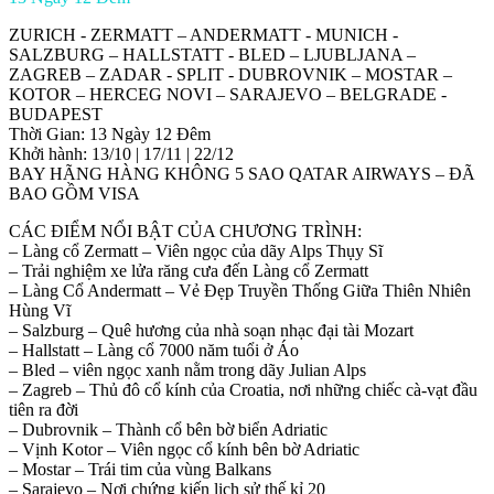
ZURICH ‐ ZERMATT – ANDERMATT ‐ MUNICH ‐
SALZBURG – HALLSTATT ‐ BLED – LJUBLJANA –
ZAGREB – ZADAR ‐ SPLIT ‐ DUBROVNIK – MOSTAR –
KOTOR – HERCEG NOVI – SARAJEVO – BELGRADE -
BUDAPEST
Thời Gian: 13 Ngày 12 Đêm
Khởi hành: 13/10 | 17/11 | 22/12
BAY HÃNG HÀNG KHÔNG 5 SAO QATAR AIRWAYS – ĐÃ
BAO GỒM VISA
CÁC ĐIỂM NỔI BẬT CỦA CHƯƠNG TRÌNH:
– Làng cổ Zermatt – Viên ngọc của dãy Alps Thụy Sĩ
– Trải nghiệm xe lửa răng cưa đến Làng cổ Zermatt
– Làng Cổ Andermatt – Vẻ Đẹp Truyền Thống Giữa Thiên Nhiên
Hùng Vĩ
– Salzburg – Quê hương của nhà soạn nhạc đại tài Mozart
– Hallstatt – Làng cổ 7000 năm tuổi ở Áo
– Bled – viên ngọc xanh nằm trong dãy Julian Alps
– Zagreb – Thủ đô cổ kính của Croatia, nơi những chiếc cà-vạt đầu
tiên ra đời
– Dubrovnik – Thành cổ bên bờ biển Adriatic
– Vịnh Kotor – Viên ngọc cổ kính bên bờ Adriatic
– Mostar – Trái tim của vùng Balkans
– Sarajevo – Nơi chứng kiến lịch sử thế kỉ 20