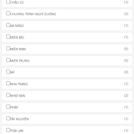
(1)
CHÂU ÚC
(2)
CHƯƠNG TRÌNH NGHỈ DƯỠNG
(1)
ĐÀ NẴNG
(1)
MIỀN BẮC
(5)
MIỀN NAM
(5)
MIỀN TRUNG
(3)
MỸ
(1)
NHA TRANG
(2)
NHẬT BẢN
(1)
PHÁP
(1)
TÂY NGUYÊN
(1)
THÁI LAN