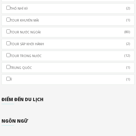
(2)
THỔ NHĨ KỲ
(1)
TOUR KHUYẾN MÃI
(80)
TOUR NƯỚC NGOÀI
(2)
TOUR SẮP KHỞI HÀNH
(12)
TOUR TRONG NƯỚC
(1)
TRUNG QUỐC
(1)
Ý
ĐIỂM ĐẾN DU LỊCH
NGÔN NGỮ