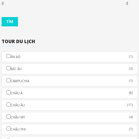
₫
₫
TOUR DU LỊCH
(1)
ẤN ĐỘ
(3)
BẮC ÂU
(1)
CAMPUCHIA
(8)
CHÂU Á
(17)
CHÂU ÂU
(4)
CHÂU MỸ
(7)
CHÂU PHI