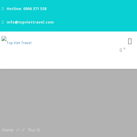
Hotline: 0906 371 538
info@topviettravel.com
0
Home
//
//
Thụy Sỹ