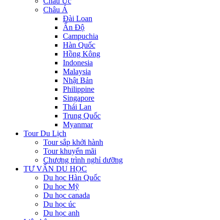
Châu Úc
Châu Á
Đài Loan
Ấn Độ
Campuchia
Hàn Quốc
Hồng Kông
Indonesia
Malaysia
Nhật Bản
Philippine
Singapore
Thái Lan
Trung Quốc
Myanmar
Tour Du Lịch
Tour sắp khởi hành
Tour khuyến mãi
Chương trình nghỉ dưỡng
TƯ VẤN DU HỌC
Du học Hàn Quốc
Du học Mỹ
Du học canada
Du học úc
Du học anh