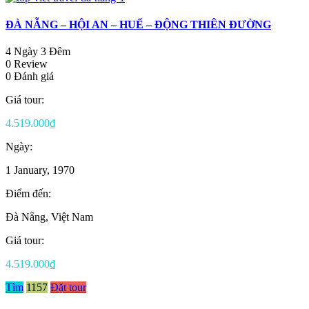
ĐÀ NẴNG – HỘI AN – HUẾ – ĐỘNG THIÊN ĐƯỜNG
4 Ngày 3 Đêm
0 Review
0 Đánh giá
Giá tour:
4.519.000₫
Ngày:
1 January, 1970
Điểm đến:
Đà Nẵng, Việt Nam
Giá tour:
4.519.000₫
Tìm
1157
Đặt tour