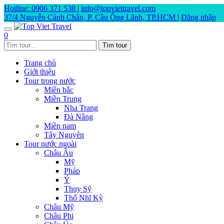
Hotline: 0906 371 538
|
info@topviettravel.com
37/4 Nguyễn Cảnh Chân, P. Cầu Ông Lãnh, TP.HCM
|
Đăng nhập
0
Trang chủ
Giới thiệu
Tour trong nước
Miền bắc
Miền Trung
Nha Trang
Đà Nẵng
Miền nam
Tây Nguyên
Tour nước ngoài
Châu Âu
Mỹ
Pháp
Ý
Thụy Sỹ
Thổ Nhĩ Kỳ
Châu Mỹ
Châu Phi