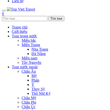
Liên hệ
0
Trang chủ
Giới thiệu
Tour trong nước
Miền bắc
Miền Trung
Nha Trang
Đà Nẵng
Miền nam
Tây Nguyên
Tour nước ngoài
Châu Âu
Mỹ
Pháp
Ý
Thụy Sỹ
Thổ Nhĩ Kỳ
Châu Mỹ
Châu Phi
Châu Úc