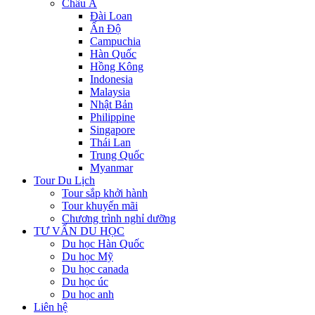
Châu Á
Đài Loan
Ấn Độ
Campuchia
Hàn Quốc
Hồng Kông
Indonesia
Malaysia
Nhật Bản
Philippine
Singapore
Thái Lan
Trung Quốc
Myanmar
Tour Du Lịch
Tour sắp khởi hành
Tour khuyến mãi
Chương trình nghỉ dưỡng
TƯ VẤN DU HỌC
Du học Hàn Quốc
Du học Mỹ
Du học canada
Du học úc
Du học anh
Liên hệ