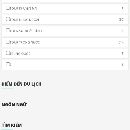
(1)
TOUR KHUYẾN MÃI
(80)
TOUR NƯỚC NGOÀI
(2)
TOUR SẮP KHỞI HÀNH
(12)
TOUR TRONG NƯỚC
(1)
TRUNG QUỐC
(1)
Ý
ĐIỂM ĐẾN DU LỊCH
NGÔN NGỮ
TÌM KIẾM