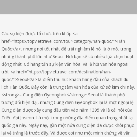
Các sự kiện được tổ chức trên khắp <a
href="https://topviettravel.com/tour-category/han-quoc/">Hàn
Quốc</a>, nhưng nơi tốt nhất để trải nghiệm lễ hội là ở một trong
những thành phố lớn như Seoul. Nơi bạn sẽ có nhiều lựa chọn hoạt
động nhất. Có hàng tấn sự kiện văn hóa, và lễ hội văn hóa ngoài
trời. <a href="https://topviettravel.com/destination/han-
quoc/">Seoul</a> là điểm thu hút khách hàng đầu của khách du
lịch Hàn Quốc. Đây còn là trung tâm văn hóa của xứ sở kim chi này.
<strong>– Cung điện Gyeongbok</strong>: Seoul là thành phố
tương đối hiện đại, nhưng Cung điện Gyeongbok lại là một ngoại lệ.
Cung điện được xây dựng đầu tiên vào năm 1395 và là cái nôi của
Triều đại Joseon. Là một trong những địa điểm quan trọng nhất tại
quốc gia này. Ngày nay, gần một nửa cung điện đã được khôi phục
lại vẻ tráng lệ trước đây. Và được coi như một minh chứng về văn