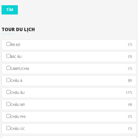
TOUR DU LỊCH
(1)
ẤN ĐỘ
(3)
BẮC ÂU
(1)
CAMPUCHIA
(8)
CHÂU Á
(17)
CHÂU ÂU
(4)
CHÂU MỸ
(7)
CHÂU PHI
(1)
CHÂU ÚC