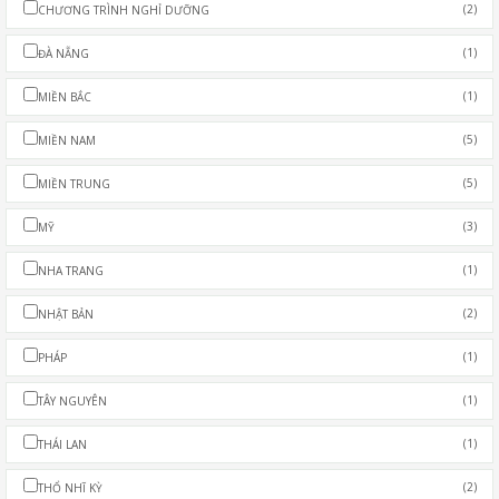
(2)
CHƯƠNG TRÌNH NGHỈ DƯỠNG
(1)
ĐÀ NẴNG
(1)
MIỀN BẮC
(5)
MIỀN NAM
(5)
MIỀN TRUNG
(3)
MỸ
(1)
NHA TRANG
(2)
NHẬT BẢN
(1)
PHÁP
(1)
TÂY NGUYÊN
(1)
THÁI LAN
(2)
THỔ NHĨ KỲ