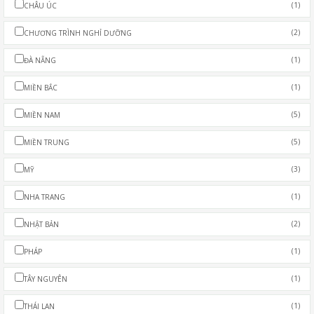
(1)
CHÂU ÚC
(2)
CHƯƠNG TRÌNH NGHỈ DƯỠNG
(1)
ĐÀ NẴNG
(1)
MIỀN BẮC
(5)
MIỀN NAM
(5)
MIỀN TRUNG
(3)
MỸ
(1)
NHA TRANG
(2)
NHẬT BẢN
(1)
PHÁP
(1)
TÂY NGUYÊN
(1)
THÁI LAN