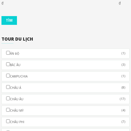
₫
₫
TOUR DU LỊCH
(1)
ẤN ĐỘ
(3)
BẮC ÂU
(1)
CAMPUCHIA
(8)
CHÂU Á
(17)
CHÂU ÂU
(4)
CHÂU MỸ
(7)
CHÂU PHI