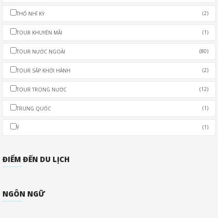
(2)
THỔ NHĨ KỲ
(1)
TOUR KHUYẾN MÃI
(80)
TOUR NƯỚC NGOÀI
(2)
TOUR SẮP KHỞI HÀNH
(12)
TOUR TRONG NƯỚC
(1)
TRUNG QUỐC
(1)
Ý
ĐIỂM ĐẾN DU LỊCH
NGÔN NGỮ