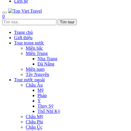
Liên hệ
0
Trang chủ
Giới thiệu
Tour trong nước
Miền bắc
Miền Trung
Nha Trang
Đà Nẵng
Miền nam
Tây Nguyên
Tour nước ngoài
Châu Âu
Mỹ
Pháp
Ý
Thụy Sỹ
Thổ Nhĩ Kỳ
Châu Mỹ
Châu Phi
Châu Úc