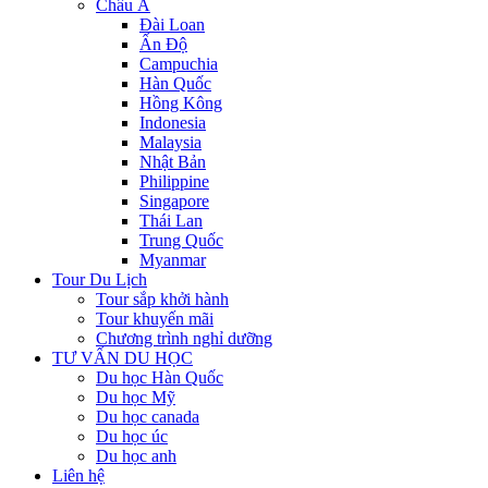
Châu Á
Đài Loan
Ấn Độ
Campuchia
Hàn Quốc
Hồng Kông
Indonesia
Malaysia
Nhật Bản
Philippine
Singapore
Thái Lan
Trung Quốc
Myanmar
Tour Du Lịch
Tour sắp khởi hành
Tour khuyến mãi
Chương trình nghỉ dưỡng
TƯ VẤN DU HỌC
Du học Hàn Quốc
Du học Mỹ
Du học canada
Du học úc
Du học anh
Liên hệ