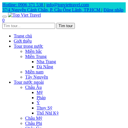
Hotline: 0906 371 538
|
info@topviettravel.com
37/4 Nguyễn Cảnh Chân, P. Cầu Ông Lãnh, TP.HCM
|
Đăng nhập
0
Trang chủ
Giới thiệu
Tour trong nước
Miền bắc
Miền Trung
Nha Trang
Đà Nẵng
Miền nam
Tây Nguyên
Tour nước ngoài
Châu Âu
Mỹ
Pháp
Ý
Thụy Sỹ
Thổ Nhĩ Kỳ
Châu Mỹ
Châu Phi