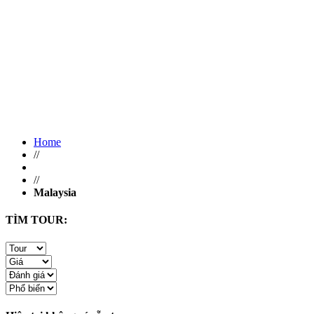
Home
//
//
Malaysia
TÌM TOUR: