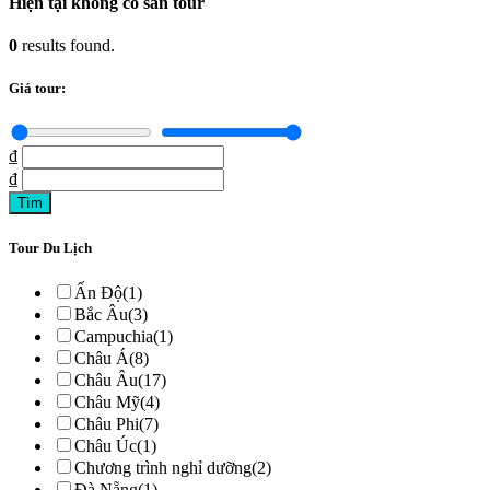
Hiện tại không có sẵn tour
0
results found.
Giá tour:
₫
₫
Tour Du Lịch
Ấn Độ
(1)
Bắc Âu
(3)
Campuchia
(1)
Châu Á
(8)
Châu Âu
(17)
Châu Mỹ
(4)
Châu Phi
(7)
Châu Úc
(1)
Chương trình nghỉ dưỡng
(2)
Đà Nẵng
(1)