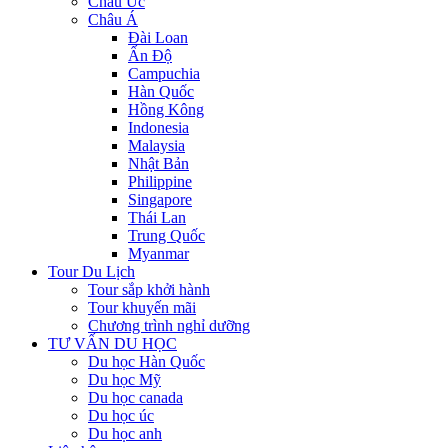
Châu Úc
Châu Á
Đài Loan
Ấn Độ
Campuchia
Hàn Quốc
Hồng Kông
Indonesia
Malaysia
Nhật Bản
Philippine
Singapore
Thái Lan
Trung Quốc
Myanmar
Tour Du Lịch
Tour sắp khởi hành
Tour khuyến mãi
Chương trình nghỉ dưỡng
TƯ VẤN DU HỌC
Du học Hàn Quốc
Du học Mỹ
Du học canada
Du học úc
Du học anh