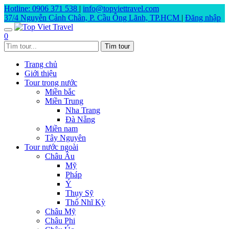
Hotline: 0906 371 538
|
info@topviettravel.com
37/4 Nguyễn Cảnh Chân, P. Cầu Ông Lãnh, TP.HCM
|
Đăng nhập
0
Trang chủ
Giới thiệu
Tour trong nước
Miền bắc
Miền Trung
Nha Trang
Đà Nẵng
Miền nam
Tây Nguyên
Tour nước ngoài
Châu Âu
Mỹ
Pháp
Ý
Thụy Sỹ
Thổ Nhĩ Kỳ
Châu Mỹ
Châu Phi