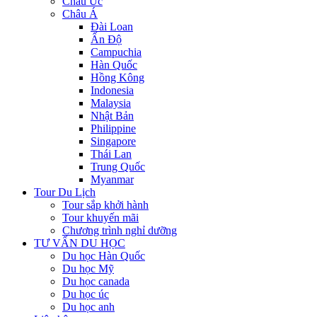
Châu Úc
Châu Á
Đài Loan
Ấn Độ
Campuchia
Hàn Quốc
Hồng Kông
Indonesia
Malaysia
Nhật Bản
Philippine
Singapore
Thái Lan
Trung Quốc
Myanmar
Tour Du Lịch
Tour sắp khởi hành
Tour khuyến mãi
Chương trình nghỉ dưỡng
TƯ VẤN DU HỌC
Du học Hàn Quốc
Du học Mỹ
Du học canada
Du học úc
Du học anh