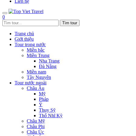
Liên hệ
0
Trang chủ
Giới thiệu
Tour trong nước
Miền bắc
Miền Trung
Nha Trang
Đà Nẵng
Miền nam
Tây Nguyên
Tour nước ngoài
Châu Âu
Mỹ
Pháp
Ý
Thụy Sỹ
Thổ Nhĩ Kỳ
Châu Mỹ
Châu Phi
Châu Úc