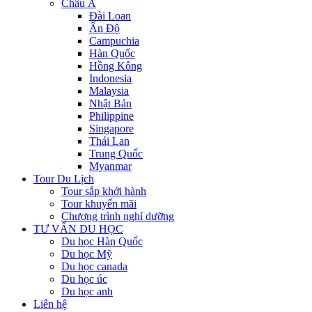
Châu Á
Đài Loan
Ấn Độ
Campuchia
Hàn Quốc
Hồng Kông
Indonesia
Malaysia
Nhật Bản
Philippine
Singapore
Thái Lan
Trung Quốc
Myanmar
Tour Du Lịch
Tour sắp khởi hành
Tour khuyến mãi
Chương trình nghỉ dưỡng
TƯ VẤN DU HỌC
Du học Hàn Quốc
Du học Mỹ
Du học canada
Du học úc
Du học anh
Liên hệ