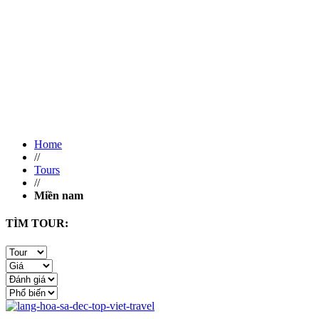
Home
//
Tours
//
Miền nam
TÌM TOUR: