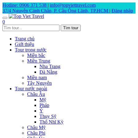
Hotline: 0906 371 538
|
info@topviettravel.com
37/4 Nguyễn Cảnh Chân, P. Cầu Ông Lãnh, TP.HCM
|
Đăng nhập
0
Trang chủ
Giới thiệu
Tour trong nước
Miền bắc
Miền Trung
Nha Trang
Đà Nẵng
Miền nam
Tây Nguyên
Tour nước ngoài
Châu Âu
Mỹ
Pháp
Ý
Thụy Sỹ
Thổ Nhĩ Kỳ
Châu Mỹ
Châu Phi