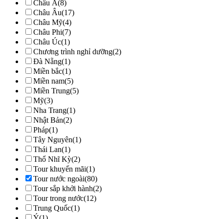
Châu Á
(8)
Châu Âu
(17)
Châu Mỹ
(4)
Châu Phi
(7)
Châu Úc
(1)
Chương trình nghỉ dưỡng
(2)
Đà Nẵng
(1)
Miền bắc
(1)
Miền nam
(5)
Miền Trung
(5)
Mỹ
(3)
Nha Trang
(1)
Nhật Bản
(2)
Pháp
(1)
Tây Nguyên
(1)
Thái Lan
(1)
Thổ Nhĩ Kỳ
(2)
Tour khuyến mãi
(1)
Tour nước ngoài
(80)
Tour sắp khởi hành
(2)
Tour trong nước
(12)
Trung Quốc
(1)
Ý
(1)