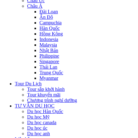
Châu Úc
Châu Á
Đài Loan
Ấn Độ
Campuchia
Hàn Quốc
Hồng Kông
Indonesia
Malaysia
Nhật Bản
Philippine
Singapore
Thái Lan
Trung Quốc
Myanmar
Tour Du Lịch
Tour sắp khởi hành
Tour khuyến mãi
Chương trình nghỉ dưỡng
TƯ VẤN DU HỌC
Du học Hàn Quốc
Du học Mỹ
Du học canada
Du học úc
Du học anh