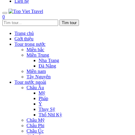
Liên hệ
0
Trang chủ
Giới thiệu
Tour trong nước
Miền bắc
Miền Trung
Nha Trang
Đà Nẵng
Miền nam
Tây Nguyên
Tour nước ngoài
Châu Âu
Mỹ
Pháp
Ý
Thụy Sỹ
Thổ Nhĩ Kỳ
Châu Mỹ
Châu Phi
Châu Úc