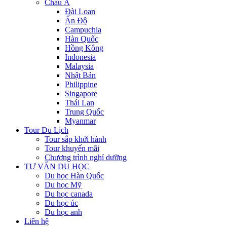
Châu Á
Đài Loan
Ấn Độ
Campuchia
Hàn Quốc
Hồng Kông
Indonesia
Malaysia
Nhật Bản
Philippine
Singapore
Thái Lan
Trung Quốc
Myanmar
Tour Du Lịch
Tour sắp khởi hành
Tour khuyến mãi
Chương trình nghỉ dưỡng
TƯ VẤN DU HỌC
Du học Hàn Quốc
Du học Mỹ
Du học canada
Du học úc
Du học anh
Liên hệ