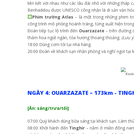
liên kết với nhau như các lâu đài nhỏ với những tháp c
Benhaddou được UNESCO công nhận là di sản văn hóa 
Phim trường Atlas
– là một trong những phim trư
công trình mô phỏng hoành tráng, từng xuất hiện tron
Đoàn tiếp tục lộ trình đến
Ouarzazate
– trên đường đ
thảm hoa ngút ngàn, tỏa hương thoang thoảng.
(Lưu ý
18:00 Dùng cơm tối tại nhà hàng.
20:00 Đoàn về khách sạn nhận phòng và nghỉ ngơi tại 
NGÀY 4: OUARZAZATE – 173km - TING
[Ăn: sáng/trưa/tối]
07:00 Quý khách dùng bữa sáng tại khách sạn. Làm thủ
08:00 Khởi hành đến
Tinghir
– nằm ở miền đông nam c