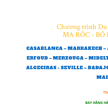
Chương trình Du 
MA RỐC - BỒ
CASABLANCA – MARRAKECH – A
ERFOUD – MERZOUGA – MIDELT 
ALGECIRAS - SEVILLE – BADAJO
MAD
Th
BAY HÃNG H