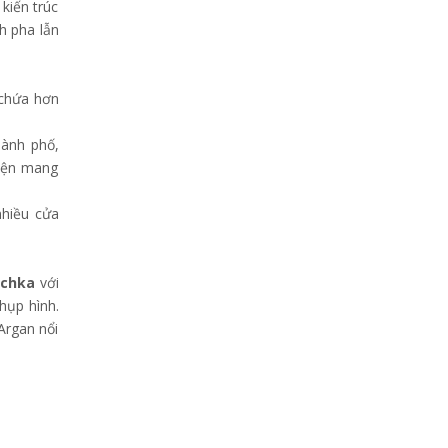
kiến trúc
h pha lẫn
 chứa hơn
hành phố,
kiện mang
nhiều cửa
ichka
với
hụp hình.
Argan nổi