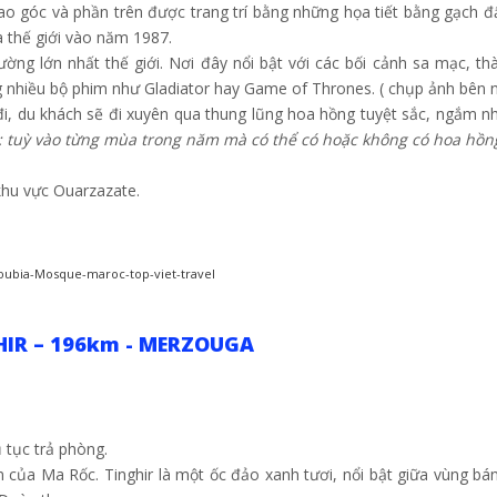
ao góc và phần trên được trang trí bằng những họa tiết bằng gạch đất
thế giới vào năm 1987.
ờng lớn nhất thế giới. Nơi đây nổi bật với các bối cảnh sa mạc, th
g nhiều bộ phim như Gladiator hay Game of Thrones. ( chụp ảnh bên 
i, du khách sẽ đi xuyên qua thung lũng hoa hồng tuyệt sắc, ngắm n
: tuỳ vào từng mùa trong năm mà có thể có hoặc không có hoa hồng
khu vực Ouarzazate.
HIR – 196km - MERZOUGA
 tục trả phòng.
ủa Ma Rốc. Tinghir là một ốc đảo xanh tươi, nổi bật giữa vùng bá