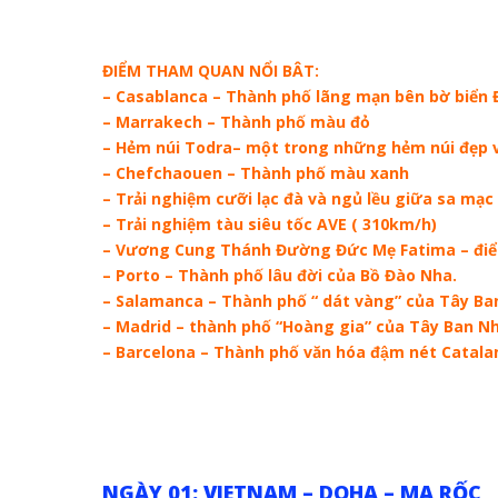
ĐIỂM THAM QUAN NỔI BÂT:
– Casablanca – Thành phố lãng mạn bên bờ biển
– Marrakech – Thành phố màu đỏ
– Hẻm núi Todra– một trong những hẻm núi đẹp và
– Chefchaouen – Thành phố màu xanh
– Trải nghiệm cưỡi lạc đà và ngủ lều giữa sa mạc
– Trải nghiệm tàu siêu tốc AVE ( 310km/h)
– Vương Cung Thánh Đường Đức Mẹ Fatima – điểm
– Porto – Thành phố lâu đời của Bồ Đào Nha.
– Salamanca – Thành phố “ dát vàng” của Tây Ba
– Madrid – thành phố “Hoàng gia” của Tây Ban Nh
– Barcelona – Thành phố văn hóa đậm nét Catala
NGÀY 01: VIETNAM – DOHA – MA RỐC