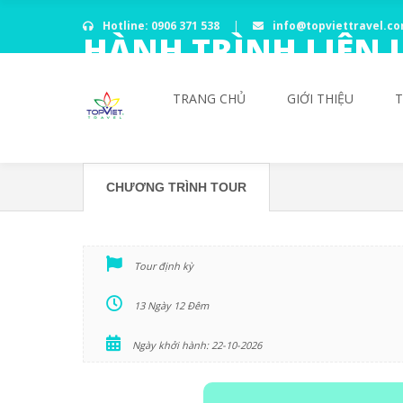
Hotline: 0906 371 538
|
info@topviettravel.c
HÀNH TRÌNH LIÊN L
NHA – TÂY BAN NH
TRANG CHỦ
GIỚI THIỆU
CHƯƠNG TRÌNH TOUR
Tour định kỳ
13 Ngày 12 Đêm
Ngày khởi hành: 22-10-2026