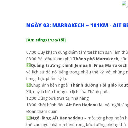
NGÀY 03: MARRAKECH – 181KM - AIT 
[Ăn: sáng/trưa/tối]
07:00 Quý khách dùng điểm tâm tại khách sạn. làm thủ
08:00 Bắt đầu khám phá
Thành phố Marrakech,
cũng
Quảng trường chính Jemaa El Fnaa Marrakech
và lịch sử đã nổi tiếng trong nhiều thế kỷ. Với những
hàng thực phẩm kỳ lạ.
Chụp ảnh bên ngoài
Thánh đường Hồi giáo Kou
XII, nay là biểu tượng du lịch của Thành phố.
12:00 Dùng bữa trưa tại nhà hàng.
13:00 Khởi hành đến
Ait Ben Haddou
là một ngôi làn
Đoàn tham quan:
Ngôi làng Aït Benhaddou
– một tổng hợp hoàn hả
thể các ngôi nhà mà bên trong bức tường phòng thủ 