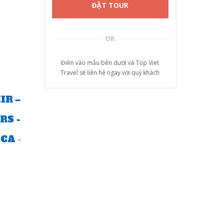
ĐẶT TOUR
OR
Điền vào mẫu bên dưới và Top Viet
Travel sẽ liên hệ ngay với quý khách
IR –
RS -
CA ‐