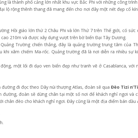
ng là thành phố cảng lớn nhất khu vực Bắc Phi với những công trình 
ại lộ rộng thênh thang đã mang đến cho nơi đây một nét đẹp cổ kín
ờng Hồi giáo lớn thứ 2 Châu Phi và lớn Thứ 7 trên Thế giới, có sức
p cao 210m và được xây dựng vượt trên bờ biển Đại Tây Dương.
 Quảng Trường chiến thắng, đây là quảng trường trung tâm của T
 khi xâm chiếm Ma-rốc. Quảng trường đã là nơi diễn ra nhiều sự 
 động, một lối đi dạo ven biển đẹp như tranh vẽ ở Casablanca, với 
 đường đi đọc theo Dãy núi thượng Atlas, đoàn sẽ qua
Đèo Tizi n’T
n đường, đoàn sẽ dừng chân tại một số nơi để khách nghỉ ngơi và c
i chân đèo cho khách nghỉ ngơi. Đây cũng là một địa điểm bán dầu 
h.