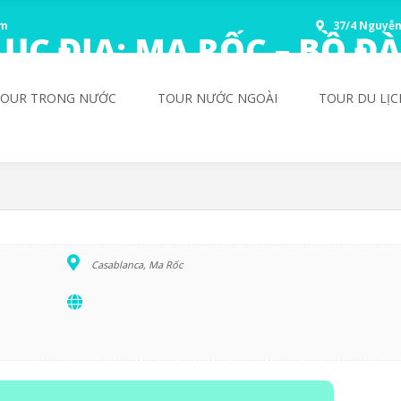
om
37/4 Nguyễn
ỤC ĐỊA: MA RỐC – BỒ Đ
A
TOUR TRONG NƯỚC
TOUR NƯỚC NGOÀI
TOUR DU LỊC
Casablanca, Ma Rốc