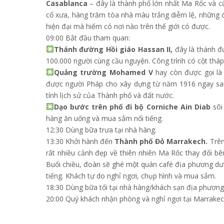
Casablanca
– đây là thành phố lớn nhất Ma Rốc và cũ
cổ xưa, hàng trăm tòa nhà màu trắng diễm lệ, những đ
hiện đại mà hiếm có nơi nào trên thế giới có được.
09:00 Bắt đầu tham quan:
Thánh đường Hồi giáo Hassan II,
đây là thánh đư
100.000 người cùng cầu nguyện. Công trình có cột thá
Quảng trường Mohamed V
hay còn được gọi là
được người Pháp cho xây dựng từ năm 1916 ngay sau
tính lịch sử của Thành phố và đất nước.
Dạo bước trên phố đi bộ Corniche Ain Diab
sôi
hàng ăn uống và mua sắm nổi tiếng.
12:30 Dùng bữa trưa tại nhà hàng.
13:30 Khởi hành đến
Thành phố Đỏ Marrakech.
Trên
rất nhiều cảnh đẹp về thiên nhiên Ma Rốc thay đổi bê
Buổi chiều, đoàn sẽ ghé một quán café địa phương dướ
tiếng. Khách tự do nghỉ ngơi, chụp hình và mua sắm.
18:30 Dùng bữa tối tại nhà hàng/khách sạn địa phương
20:00 Quý khách nhận phòng và nghỉ ngơi tại Marrakec