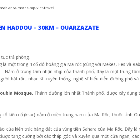
BEN HADDOU – 30KM – OUARZAZATE
 tục trả phòng.
 là một trong 4 cố đô hoàng gia Ma-rốc (cùng với Mekes, Fes và Rab
– Nằm ở trung tâm nhộn nhịp của thành phố, đây là một trung tâ
 người bắt rắn, nhạc sĩ truyền thống, nghệ sĩ biểu diễn đường phố và
toubia Mosque,
Thánh đường lớn nhất Thành phố, được xây dựng 
g cổ kiên cố (ksar) nằm ở miền trung nam của Ma Rốc, thuộc tỉnh Ou
o của kiến trúc bằng đất của vùng tiền Sahara của Ma Rốc. Đây là
được tăng cường bởi các tháp góc và xuyên qua một cửa ngăn, các