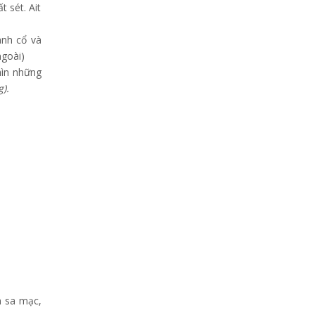
 sét. Ait
ành cổ và
ngoài)
hìn những
).
n sa mạc,