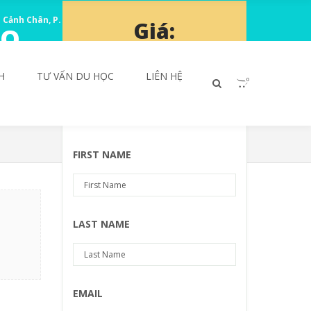
 Cảnh Chân, P. Cầu Ông Lãnh, TP.HCM
|
Đăng nhập
Giá:
ÀO
103.900.000₫
H
TƯ VẤN DU HỌC
LIÊN HỆ
0
Chỉ
103.900.000₫
/người
FIRST NAME
LAST NAME
EMAIL