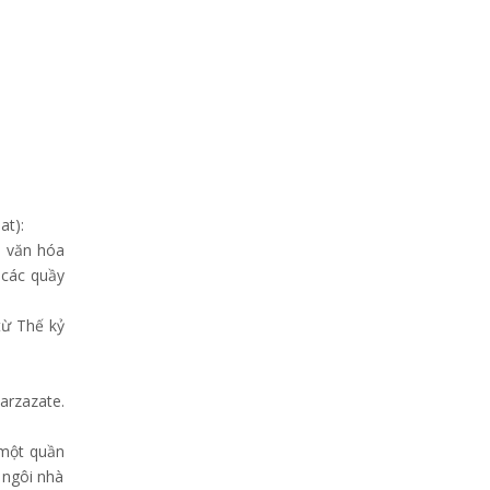
at):
m văn hóa
 các quầy
từ Thế kỷ
arzazate.
 một quần
 ngôi nhà