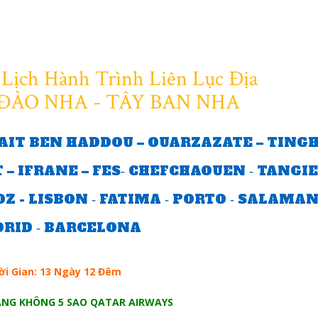
Lịch Hành Trình Liên Lục Địa
 ĐÀO NHA - TÂY BAN NHA
IT BEN HADDOU – OUARZAZATE – TINGH
– IFRANE – FES‐ CHEFCHAOUEN ‐ TANGIE
Z - LISBON ‐ FATIMA ‐ PORTO ‐ SALAMAN
RID ‐ BARCELONA
ời Gian: 13 Ngày 12 Đêm
ÀNG KHÔNG 5 SAO QATAR AIRWAYS