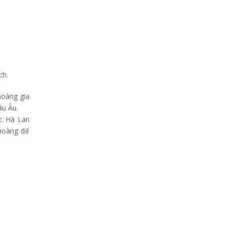
ch.
hoàng gia
âu Âu.
úc Hà Lan
 hoàng đế