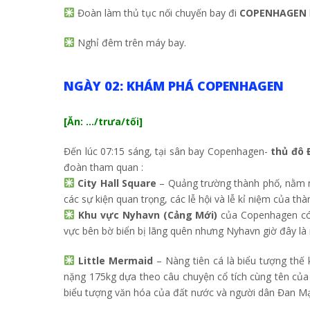
Đoàn làm thủ tục nối chuyến bay đi
COPENHAGEN
Nghỉ đêm trên máy bay.
NGÀY 02: KHÁM PHÁ COPENHAGEN
[Ăn: …/trưa/tối]
Đến lúc 07:15 sáng, tại sân bay Copenhagen-
thủ đô
đoàn tham quan :
City Hall Square
– Quảng trường thành phố, nằm n
các sự kiện quan trọng, các lễ hội và lễ kỉ niệm của t
Khu vực Nyhavn (Cảng Mới)
của Copenhagen có 
vực bên bờ biển bị lãng quên nhưng Nyhavn giờ đây là mộ
Little Mermaid
– Nàng tiên cá là biểu tượng thế
nặng 175kg dựa theo câu chuyện cổ tích cùng tên của n
biểu tượng văn hóa của đất nước và người dân Đan M