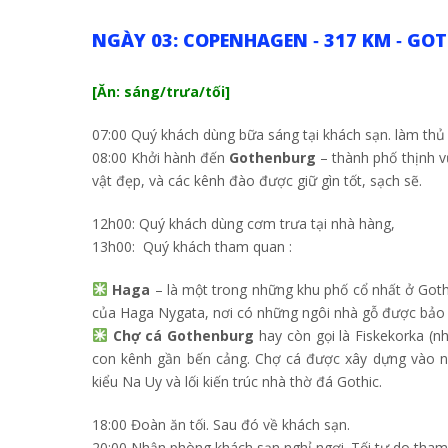
NGÀY 03: COPENHAGEN ‐ 317 KM ‐ GO
[Ăn: sáng/trưa/tối]
07:00 Quý khách dùng bữa sáng tại khách sạn. làm thủ
08:00 Khởi hành đến
Gothenburg
– thành phố thịnh v
vật đẹp, và các kênh đào được giữ gìn tốt, sạch sẽ.
12h00: Quý khách dùng cơm trưa tại nhà hàng,
13h00: Quý khách tham quan :
Haga
– là một trong những khu phố cổ nhất ở Goth
của Haga Nygata, nơi có những ngôi nhà gỗ được bảo t
Chợ cá Gothenburg
hay còn gọi là Fiskekorka (nh
con kênh gần bến cảng. Chợ cá được xây dựng vào n
kiểu Na Uy và lối kiến trúc nhà thờ đá Gothic.
18:00 Đoàn ăn tối. Sau đó về khách sạn.
20:00 Nhận phòng khách sạn nghỉ ngơi. Tối tự do tha