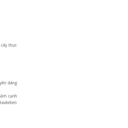
 cây thực
uyên dáng
 nằm cạnh
tavkirken