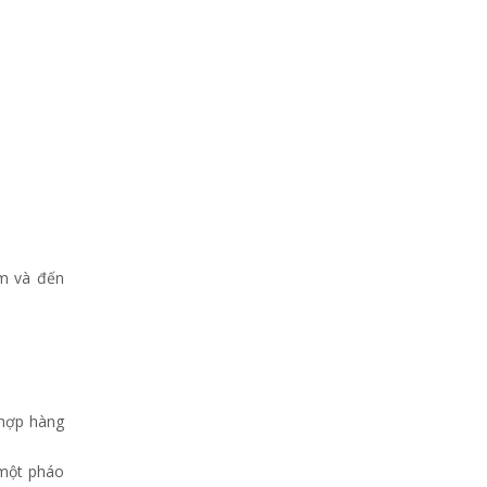
am và đến
 hợp hàng
 một pháo