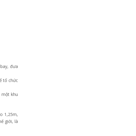
 bay, đưa
ể tổ chức
h một khu
ao 1,25m,
 giới, là