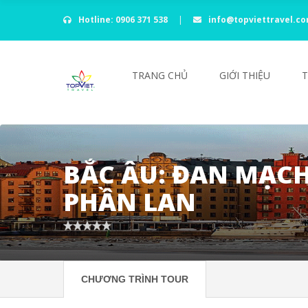
Hotline: 0906 371 538
|
info@topviettravel.c
TRANG CHỦ
GIỚI THIỆU
BẮC ÂU: ĐAN MẠCH 
PHẦN LAN
CHƯƠNG TRÌNH TOUR