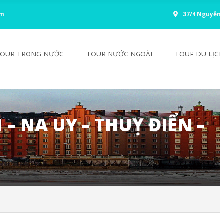
om
37/4 Nguyễn
TOUR TRONG NƯỚC
TOUR NƯỚC NGOÀI
TOUR DU LỊC
– NA UY – THUỴ ĐIỂN –