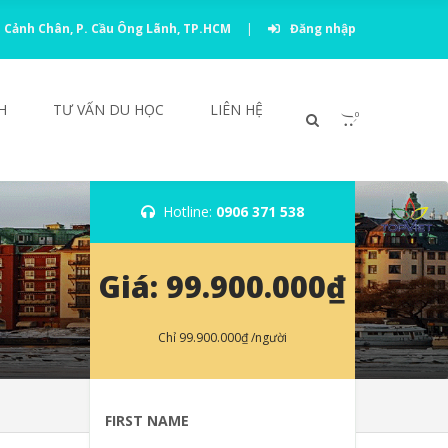
 Cảnh Chân, P. Cầu Ông Lãnh, TP.HCM
|
Đăng nhập
H
TƯ VẤN DU HỌC
LIÊN HỆ
0
Hotline:
0906 371 538
Giá:
99.900.000₫
Chỉ
99.900.000₫
/người
FIRST NAME