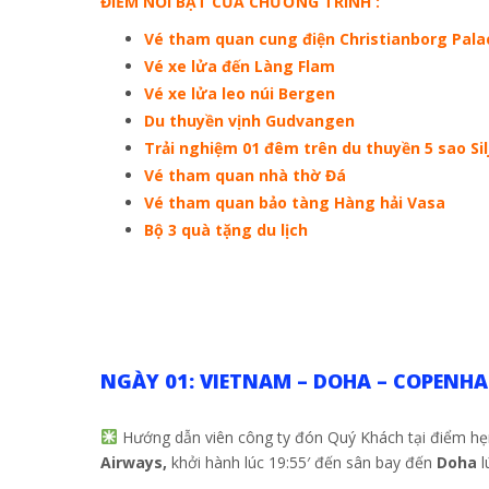
ĐIỂM NỔI BẬT CỦA CHƯƠNG TRÌNH :
Vé tham quan cung điện Christianborg Pala
Vé xe lửa đến Làng Flam
Vé xe lửa leo núi Bergen
Du thuyền vịnh Gudvangen
Trải nghiệm 01 đêm trên du thuyền 5 sao Sil
Vé tham quan nhà thờ Đá
Vé tham quan bảo tàng Hàng hải Vasa
Bộ 3 quà tặng du lịch
NGÀY 01: VIETNAM – DOHA – COPENH
Hướng dẫn viên công ty đón Quý Khách tại điểm hẹ
Airways,
khởi hành lúc 19:55′ đến sân bay đến
Doha
l