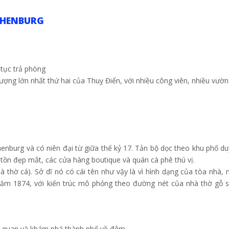
THENBURG
 tục trả phòng
ượng lớn nhất thứ hai của Thuỵ Điển, với nhiều công viên, nhiều vườn
enburg và có niên đại từ giữa thế kỷ 17. Tản bộ dọc theo khu phố d
ồn đẹp mắt, các cửa hàng boutique và quán cà phê thú vị.
à thờ cá). Sở dĩ nó có cái tên như vậy là vì hình dạng của tòa nhà,
ăm 1874, với kiến trúc mô phỏng theo đường nét của nhà thờ gỗ s
m quan và khám phá thành phố về đêm.