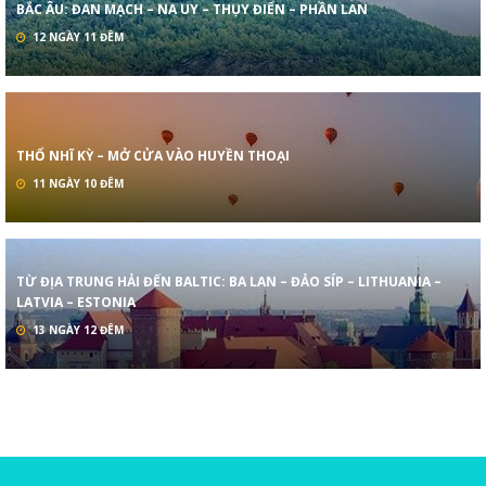
BẮC ÂU: ĐAN MẠCH – NA UY – THỤY ĐIỂN – PHẦN LAN
12 NGÀY 11 ĐÊM
THỔ NHĨ KỲ – MỞ CỬA VÀO HUYỀN THOẠI
11 NGÀY 10 ĐÊM
TỪ ĐỊA TRUNG HẢI ĐẾN BALTIC: BA LAN – ĐẢO SÍP – LITHUANIA –
LATVIA – ESTONIA
13 NGÀY 12 ĐÊM