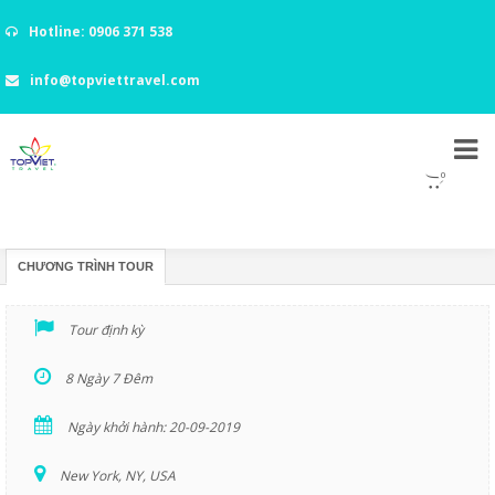
Hotline: 0906 371 538
info@topviettravel.com
0
KHÁM PHÁ BỜ ĐÔNG NƯỚC MỸ
CHƯƠNG TRÌNH TOUR
Tour định kỳ
8 Ngày 7 Đêm
Ngày khởi hành: 20-09-2019
New York, NY, USA