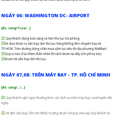
NGÀY 06: WASHINGTON DC- AIRPORT
[Ăn: sáng/Trưa/…]
Quý khách dùng bữa sáng và làm thủ tục trả phòng.
Xe đưa đoàn ra sân bay làm thủ tục hàng không đón chuyến bay về
TP.HCM. Trên đường dừng chân mua sắm tại siêu thị địa phương WalMart.
Quý vị nào ở lại thăm thân nhân thì tách đoàn tại đây (chi phí tự túc).
Đoàn tới sân bay làm thủ tục.
NGÀY 07,08: TRÊN MÁY BAY - TP. HỒ CHÍ MINH
[Ăn: sáng/…/…]
Quý khách nghỉ ngơi, thưởng thức các dịch vụ trên máy bay, vượt tuyến đổi
ngày.
Về đến sân bay Tân Sơn Nhất, trưởng đoàn công ty chia tay Quý khách và