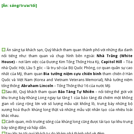
[Ăn: sáng/trưa/tối]
Ăn sáng tại khách sạn, Quý khách tham quan thành phố với những địa danh
nổi tiếng như: tham quan và chụp hình bên ngoài:
Nhà Trắng (White
House)
– nơi làm việc của Đương Kim Tổng Thống Hoa Kỳ,
Capitol Hill
– Tòa
nhà Quốc Hội, Lầu 5 góc – là trụ sở của Bộ Quốc Phòng, cơ quan quân sự cao
nhất của Mỹ, tham quan
Bia tưởng niệm cựu chiến binh
tham chiến ở Hàn
Quốc và Việt Nam (Korea and Vietnam Veterans Memorial), Nhà tưởng niệm
tổng thống:
Abraham Lincoln
– Tổng Thống thứ 16 của nước Mỹ.
Sau đó, Quý khách tham quan
Bảo Tàng Tự Nhiên
– nổi tiếng thế giới với
khu trưng bày Khủng Long ngay tại tầng 1 của bảo tàng đã chiếm một không
gian vô cùng rộng lớn với số lượng mẫu vật khổng lồ, trưng bày những bộ
xương hoá thạch khủng long thật và những mẫu vật nhân tạo của nhiều loài
khác nhau.
Cảnh quan, môi trường sống của khủng long cũng được tái tạo tại khu trưng
bày sống động và hấp dẫn.
Sau khi ăn tối quý khách tự do khám phá thành phố về đêm.