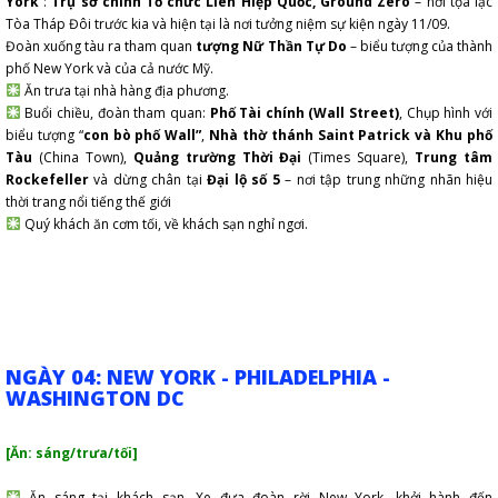
York
:
Trụ sở chính Tổ chức Liên Hiệp Quốc, Ground Zero
– nơi tọa lạc
Tòa Tháp Đôi trước kia và hiện tại là nơi tưởng niệm sự kiện ngày 11/09.
Đoàn xuống tàu ra tham quan
tượng Nữ Thần Tự Do
– biểu tượng của thành
phố New York và của cả nước Mỹ.
Ăn trưa tại nhà hàng địa phương.
Buổi chiều, đoàn tham quan:
Phố Tài chính (Wall Street)
, Chụp hình với
biểu tượng “
con bò phố Wall”
,
Nhà thờ thánh Saint Patrick và Khu phố
Tàu
(China Town),
Quảng trường Thời Đại
(Times Square),
Trung tâm
Rockefeller
và dừng chân tại
Đại lộ số 5
– nơi tập trung những nhãn hiệu
thời trang nổi tiếng thế giới
Quý khách ăn cơm tối, về khách sạn nghỉ ngơi.
NGÀY 04: NEW YORK - PHILADELPHIA -
WASHINGTON DC
[Ăn: sáng/trưa/tối]
Ăn sáng tại khách sạn. Xe đưa đoàn rời New York, khởi hành đến