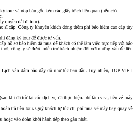
ý tour và nộp bản gốc kèm các giấy tờ có liên quan (nếu có).
c.
 quyền dắt đi tour).
ác sĩ cấp. Công ty khuyến khích đóng thêm phí bảo hiểm cao cấp tùy
khi đăng ký tour để được tư vấn.
 cấp hồ sơ bảo hiểm đã mua để khách có thể làm việc trực tiếp với bảo
hời, công ty sẽ được miễn trừ trách nhiệm đối với những vấn đề liên
 Lịch vẫn đảm bảo đầy đủ như lúc ban đầu. Tuy nhiên, TOP VIET
khi đã trừ lại các dịch vụ đã thực hiện: phí làm visa, tiền vé máy
oàn trả tiền tour. Quý khách tự túc chi phí mua vé máy bay quay về
u hoặc vào đoàn khởi hành tiếp theo gần nhất.