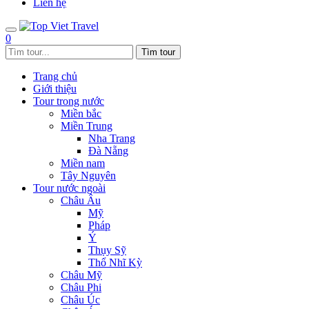
Liên hệ
0
Trang chủ
Giới thiệu
Tour trong nước
Miền bắc
Miền Trung
Nha Trang
Đà Nẵng
Miền nam
Tây Nguyên
Tour nước ngoài
Châu Âu
Mỹ
Pháp
Ý
Thụy Sỹ
Thổ Nhĩ Kỳ
Châu Mỹ
Châu Phi
Châu Úc