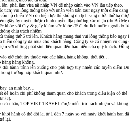
 lần, phải làm visa tái nhập VN để nhập cảnh vào VN lần tiếp theo.
ịch) vui lòng thông báo với nhân viên bán tour ngay thời điểm đăng k
 còn hộ chiếu VN còn hiệu lực thì không du lịch sang nước thứ ba đượ
kèm giấy ủy quyến được chính quyền địa phương xác nhận (do Bố Mẹ ủy
 sức khỏe với Cty & giấy khám sức khỏe để đi du lịch nước ngoài do b
không chịu trách nhiệm.
ừ tháng thứ 5 trở lên. Khách hàng mang thai vui lòng thông báo ngay 
c bảo hiểm công ty đã mua cho khách hàng. Công ty sẽ có nhiệm vụ cung
hiệm với những phát sinh liên quan đến bảo hiểm của quý khách. Đồng t
 giờ chót tùy thuộc vào các hãng hàng không, thời tiết…
ào hãng hàng không.
hay đổi hành trình lên xuống cho phù hợp tuy nhiên các tuyến điểm Du
trong trường hợp khách quan như:
t bay, an ninh bay…
 hoàn chi phí không tham quan cho khách trong điều kiện có thể (sau 
khác).
 do cá nhân, TOP VIET TRAVEL được miễn trừ trách nhiệm và không h
khởi hành có thể dời lại từ 1 đến 7 ngày so với ngày khởi hành ban đầ
ả lại.