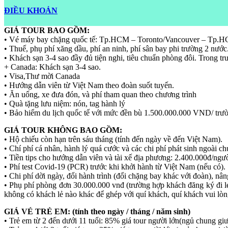
ĐIỀU KHOẢN
GIÁ TOUR BAO GỒM:
• Vé máy bay chặng quốc tế: Tp.HCM – Toronto/Vancouver – Tp.
• Thuế, phụ phí xăng dầu, phí an ninh, phí sân bay phi trường 2 nước
• Khách sạn 3-4 sao đầy đủ tiện nghi, tiêu chuẩn phòng đôi. Trong trườn
+ Canada: Khách sạn 3-4 sao.
• Visa,Thư mời Canada
• Hướng dẫn viên từ Việt Nam theo đoàn suốt tuyến.
• Ăn uống, xe đưa đón, và phí tham quan theo chương trình
• Quà tặng lưu niệm: nón, tag hành lý
• Bảo hiểm du lịch quốc tế với mức đền bù 1.500.000.000 VND/ trươ
GIÁ TOUR KHÔNG BAO GỒM:
• Hộ chiếu còn hạn trên sáu tháng (tính đến ngày về đến Việt Nam).
• Chí phí cá nhân, hành lý quá cước và các chi phí phát sinh ngoài ch
• Tiền tips cho hướng dẫn viên và tài xế địa phương: 2.400.000đ/ngườ
• Phí test Covid-19 (PCR) trước khi khởi hành từ Việt Nam (nếu có).
• Chi phí dời ngày, đổi hành trình (đổi chặng bay khác với đoàn), nâ
• Phụ phí phòng đơn 30.000.000 vnđ (trường hợp khách đăng ký đi l
không có khách lẻ nào khác để ghép với quí khách, quí khách vui lò
GIÁ VÉ TRẺ EM: (tính theo ngày / tháng / năm sinh)
• Trẻ em từ 2 đến dưới 11 tuổi: 85% giá tour người lớn(ngủ chung g