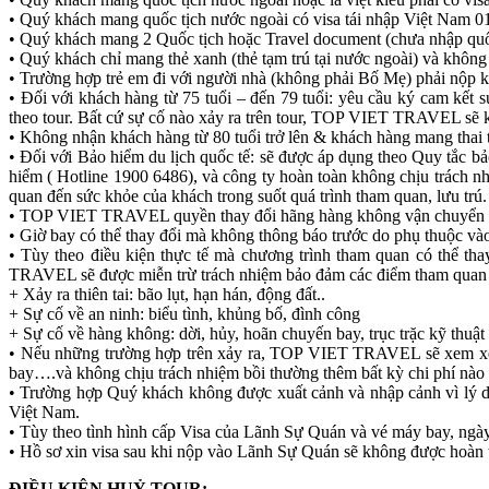
• Quý khách mang quốc tịch nước ngoài có visa tái nhập Việt Nam 01
• Quý khách mang 2 Quốc tịch hoặc Travel document (chưa nhập quốc t
• Quý khách chỉ mang thẻ xanh (thẻ tạm trú tại nước ngoài) và không
• Trường hợp trẻ em đi với người nhà (không phải Bố Mẹ) phải nộp 
• Đối với khách hàng từ 75 tuổi – đến 79 tuổi: yêu cầu ký cam kết
theo tour. Bất cứ sự cố nào xảy ra trên tour, TOP VIET TRAVEL sẽ 
• Không nhận khách hàng từ 80 tuổi trở lên & khách hàng mang thai t
• Đối với Bảo hiểm du lịch quốc tế: sẽ được áp dụng theo Quy tắ
hiểm ( Hotline 1900 6486), và công ty hoàn toàn không chịu trách n
quan đến sức khỏe của khách trong suốt quá trình tham quan, lưu trú.
• TOP VIET TRAVEL quyền thay đổi hãng hàng không vận chuyển vào
• Giờ bay có thể thay đổi mà không thông báo trước do phụ thuộc v
• Tùy theo điều kiện thực tế mà chương trình tham quan có thể t
TRAVEL sẽ được miễn trừ trách nhiệm bảo đảm các điểm tham quan 
+ Xảy ra thiên tai: bão lụt, hạn hán, động đất..
+ Sự cố về an ninh: biểu tình, khủng bố, đình công
+ Sự cố về hàng không: dời, hủy, hoãn chuyến bay, trục trặc kỹ thuậ
• Nếu những trường hợp trên xảy ra, TOP VIET TRAVEL sẽ xem xét để
bay….và không chịu trách nhiệm bồi thường thêm bất kỳ chi phí nào 
• Trường hợp Quý khách không được xuất cảnh và nhập cảnh vì lý
Việt Nam.
• Tùy theo tình hình cấp Visa của Lãnh Sự Quán và vé máy bay, ngày 
• Hồ sơ xin visa sau khi nộp vào Lãnh Sự Quán sẽ không được hoàn tr
ĐIỀU KIỆN HUỶ TOUR: