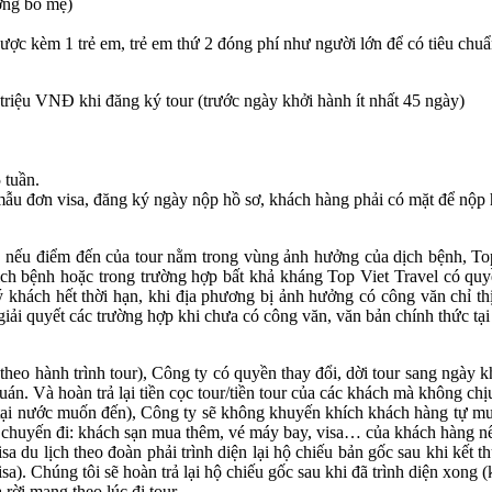
ường bố mẹ)
ợc kèm 1 trẻ em, trẻ em thứ 2 đóng phí như người lớn để có tiêu chuẩ
triệu VNĐ khi đăng ký tour (trước ngày khởi hành ít nhất 45 ngày)
5 tuần.
 mẫu đơn visa, đăng ký ngày nộp hồ sơ, khách hàng phải có mặt để nộp
, nếu điểm đến của tour nằm trong vùng ảnh hưởng của dịch bệnh, Top
dịch bệnh hoặc trong trường hợp bất khả kháng Top Viet Travel có qu
ý khách hết thời hạn, khi địa phương bị ảnh hưởng có công văn chỉ t
iải quyết các trường hợp khi chưa có công văn, văn bản chính thức tạ
heo hành trình tour), Công ty có quyền thay đổi, dời tour sang ngày
án. Và hoàn trả lại tiền cọc tour/tiền tour của các khách mà không chị
 tại nước muốn đến), Công ty sẽ không khuyến khích khách hàng tự mu
huyến đi: khách sạn mua thêm, vé máy bay, visa… của khách hàng nế
u lịch theo đoàn phải trình diện lại hộ chiếu bản gốc sau khi kết t
. Chúng tôi sẽ hoàn trả lại hộ chiếu gốc sau khi đã trình diện xong 
rời mang theo lúc đi tour.