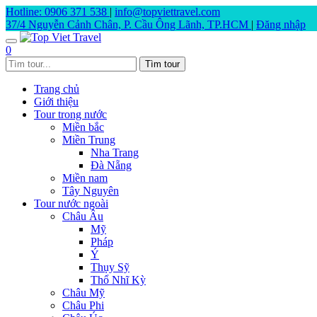
Hotline: 0906 371 538
|
info@topviettravel.com
37/4 Nguyễn Cảnh Chân, P. Cầu Ông Lãnh, TP.HCM
|
Đăng nhập
0
Trang chủ
Giới thiệu
Tour trong nước
Miền bắc
Miền Trung
Nha Trang
Đà Nẵng
Miền nam
Tây Nguyên
Tour nước ngoài
Châu Âu
Mỹ
Pháp
Ý
Thụy Sỹ
Thổ Nhĩ Kỳ
Châu Mỹ
Châu Phi