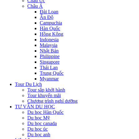
Châu Úc
Châu Á
Đài Loan
Ấn Độ
Campuchia
Hàn Quốc
Hồng Kông
Indonesia
Malaysia
Nhật Bản
Philippine
Singapore
Thái Lan
Trung Quốc
Myanmar
Tour Du Lịch
Tour sắp khởi hành
Tour khuyến mãi
Chương trình nghỉ dưỡng
TƯ VẤN DU HỌC
Du học Hàn Quốc
Du học Mỹ
Du học canada
Du học úc
Du học anh