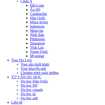
Châu Á
Đài Loan
Ấn Độ
Campuchia
Hàn Quốc
Hồng Kông
Indonesia
Malaysia
Nhật Bản
Philippine
Singapore
Thái Lan
Trung Quốc
Myanmar
Tour Du Lịch
Tour sắp khởi hành
Tour khuyến mãi
Chương trình nghỉ dưỡng
TƯ VẤN DU HỌC
Du học Hàn Quốc
Du học Mỹ
Du học canada
Du học úc
Du học anh
Liên hệ