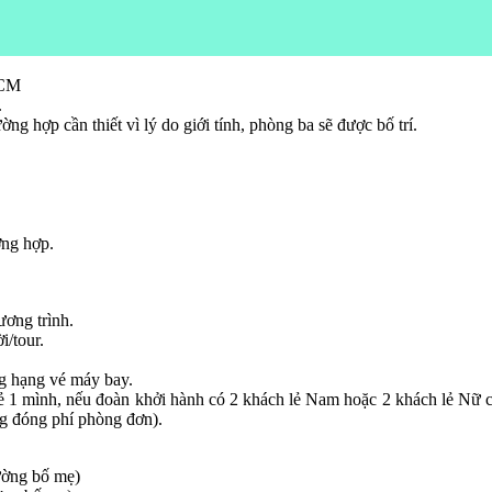
HCM
.
g hợp cần thiết vì lý do giới tính, phòng ba sẽ được bố trí.
̀ng hợp.
ương trình.
i/tour.
ng hạng vé máy bay.
ẻ 1 mình, nếu đoàn khởi hành có 2 khách lẻ Nam hoặc 2 khách lẻ Nữ ch
ng đóng phí phòng đơn).
iường bố mẹ)