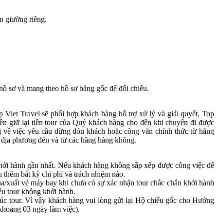
n giường riêng.
 hồ sơ và mang theo hồ sơ bảng gốc để đối chiếu.
 Viet Travel sẽ phối hợp khách hàng hỗ trợ xử lý và giải quyết, Top
yền giữ lại tiền tour của Quý khách hàng cho đến khi chuyến đi được
hị về việc yêu cầu dừng đón khách hoặc công văn chính thức từ hãng
i địa phương đến và từ các hãng hàng không.
 khởi hành gần nhất. Nếu khách hàng không sắp xếp được công việc để
u thêm bất kỳ chi phí và trách nhiệm nào.
a/xuất vé máy bay khi chưa có sự xác nhận tour chắc chắn khởi hành
u tour không khởi hành.
húc tour. Vì vậy khách hàng vui lòng gửi lại Hộ chiếu gốc cho Hướng
(khoảng 03 ngày làm việc).