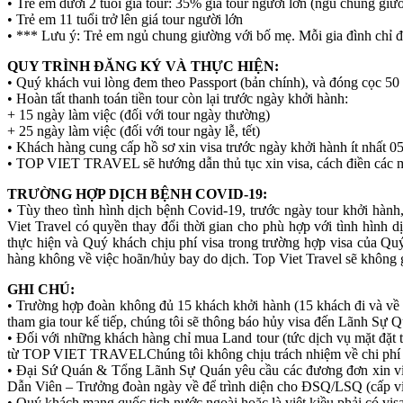
• Trẻ em dưới 2 tuổi giá tour: 35% giá tour người lớn (ngủ chung gi
• Trẻ em 11 tuổi trở lên giá tour người lớn
• *** Lưu ý: Trẻ em ngủ chung giường với bố mẹ. Mỗi gia đình chỉ đư
QUY TRÌNH ĐĂNG KÝ VÀ THỰC HIỆN:
• Quý khách vui lòng đem theo Passport (bản chính), và đóng cọc 50 
• Hoàn tất thanh toán tiền tour còn lại trước ngày khởi hành:
+ 15 ngày làm việc (đối với tour ngày thường)
+ 25 ngày làm việc (đối với tour ngày lễ, tết)
• Khách hàng cung cấp hồ sơ xin visa trước ngày khởi hành ít nhất 0
• TOP VIET TRAVEL sẽ hướng dẫn thủ tục xin visa, cách điền các
TRƯỜNG HỢP DỊCH BỆNH COVID-19:
• Tùy theo tình hình dịch bệnh Covid-19, trước ngày tour khởi hành
Viet Travel có quyền thay đổi thời gian cho phù hợp với tình hình 
thực hiện và Quý khách chịu phí visa trong trường hợp visa của Qu
hàng không về việc hoãn/hủy bay do dịch. Top Viet Travel sẽ không g
GHI CHÚ:
• Trường hợp đoàn không đủ 15 khách khởi hành (15 khách đi và về t
tham gia tour kế tiếp, chúng tôi sẽ thông báo hủy visa đến Lãnh Sự Qu
• Đối với những khách hàng chỉ mua Land tour (tức dịch vụ mặt đặt
từ TOP VIET TRAVELChúng tôi không chịu trách nhiệm về chi phí c
• Đại Sứ Quán & Tổng Lãnh Sự Quán yêu cầu các đương đơn xin visa d
Dẫn Viên – Trưởng đoàn ngày về để trình diện cho ĐSQ/LSQ (cấp visa)
• Quý khách mang quốc tịch nước ngoài hoặc là việt kiều phải có visa 