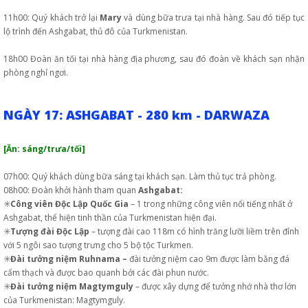
11h00: Quý khách trở lại
Mary
và dùng bữa trưa tại nhà hàng. Sau đó tiếp tục
lộ trình đến Ashgabat, thủ đô của Turkmenistan.
18h00 Đoàn ăn tối tại nhà hàng địa phương, sau đó đoàn về khách sạn nhận
phòng nghỉ ngơi.
NGÀY 17: ASHGABAT - 280 km - DARWAZA
[Ăn: sáng/trưa/tối]
07h00: Quý khách dùng bữa sáng tại khách sạn. Làm thủ tục trả phòng.
08h00: Đoàn khởi hành tham quan
Ashgabat:
✳️
Công viên Độc Lập Quốc Gia
– 1 trong những công viên nổi tiếng nhất ở
Ashgabat, thể hiện tinh thần của Turkmenistan hiện đại.
✳️
Tượng đài Độc Lập
– tượng đài cao 118m có hình trăng lưỡi liềm trên đỉnh
với 5 ngôi sao tượng trưng cho 5 bộ tộc Turkmen.
✳️
Đài tưởng niệm Ruhnama –
đài tưởng niệm cao 9m được làm bằng đá
cẩm thạch và được bao quanh bởi các đài phun nước.
✳️
Đài tưởng niệm Magtymguly
– được xây dựng để tưởng nhớ nhà thơ lớn
của Turkmenistan: Magtymguly.