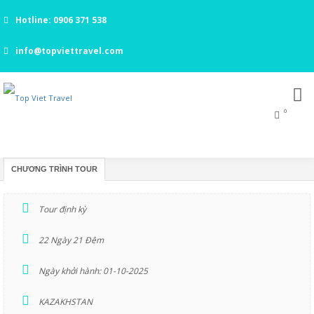
Hotline: 0906 371 538
info@topviettravel.com
0
TRUNG Á – CON ĐƯỜNG TƠ LỤA
CHƯƠNG TRÌNH TOUR
Tour định kỳ
22 Ngày 21 Đêm
Ngày khởi hành: 01-10-2025
KAZAKHSTAN