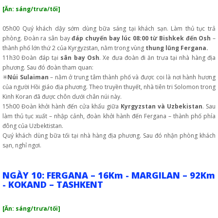
[Ăn: sáng/trưa/tối]
05h00 Quý khách dậy sớm dùng bữa sáng tại khách sạn. Làm thủ tục trả
phòng. Đoàn ra sân bay
đáp chuyến bay lúc 08:00 từ Bishkek đến Osh
–
thành phố lớn thứ 2 của Kyrgyzstan, nằm trong vùng
thung lũng Fergana.
11h30 Đoàn đáp tại
sân bay Osh
. Xe đưa đoàn đi ăn trưa tại nhà hàng địa
phương. Sau đó đoàn tham quan:
✳️
Núi Sulaiman
– nằm ở trung tâm thành phố và được coi là nơi hành hương
của người Hồi giáo địa phương. Theo truyền thuyết, nhà tiên tri Solomon trong
Kinh Koran đã được chôn dưới chân núi này.
15h00 Đoàn khởi hành đến cửa khẩu giữa
Kyrgyzstan và Uzbekistan
. Sau
làm thủ tục xuất – nhập cảnh, đoàn khởi hành đến Fergana – thành phố phía
đông của Uzbektistan.
Quý khách dùng bữa tối tại nhà hàng địa phương. Sau đó nhận phòng khách
sạn, nghỉ ngơi.
NGÀY 10: FERGANA – 16Km - MARGILAN – 92Km
- KOKAND – TASHKENT
[Ăn: sáng/trưa/tối]