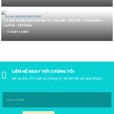
TỪ ĐỊA TRUNG HẢI ĐẾN BALTIC: BA LAN – ĐẢO SÍP – LITHUANIA –
LATVIA – ESTONIA
13 NGÀY 12 ĐÊM
LIÊN HỆ NGAY VỚI CHÚNG TÔI
Để lại địa chỉ mail và chúng tôi sẽ liên hệ với quý khách