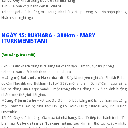
12h00: Quý khách dùng bữa trưa tại nhà hàng.
13h00: Đoàn khởi hành đến
Bukhara
18h00: Quý khách dùng bữa tối tại nhà hàng địa phương. Sau đó nhận phòng
khách sạn, nghỉ ngơi.
NGÀY 15: BUKHARA - 380km - MARY
(TURKMENISTAN)
[Ăn: sáng/trưa/tối]
07h00: Quý khách dùng bữa sáng tại khách sạn. Làm thủ tục trả phòng.
08h00: Đoàn khởi hành tham quan Bukhara:
✳️
Lăng mộ Bahouddin Nakshbandi
– Đây là nơi yên nghỉ của Sheikh Baha-
ud-Din Naqshband Bukhari (1318–1389), một vị thánh Sufi vĩ đại, người sáng
lập ra dòng Sufi Naqshbandi – một trong những dòng tu Sufi có ảnh hưởng
nhất trong thế giới Hồi giáo.
✳️
Cung điện mùa hè –
với các địa điểm nổi bật: Lăng mộ Ismael Samani; Lăng
mộ Chashma Ayub; Nhà thờ Hồi giáo Bolo-Hauz; Citadel Ark; Poi Kalon
Ensemble ….
12h00: Quý khách dùng bữa trưa tại nhà hàng. Sau đó tiếp tục hành trình đến
biên giới
Uzbekistan và Turkmenistan
. Sau khi làm thủ tục xuất – nhập