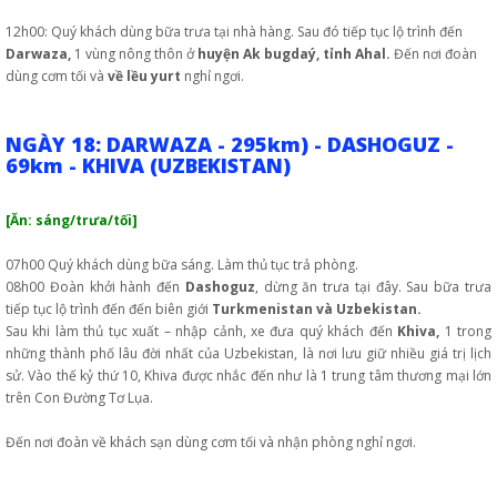
12h00: Quý khách dùng bữa trưa tại nhà hàng. Sau đó tiếp tục lộ trình đến
Darwaza,
1 vùng nông thôn ở
huyện Ak bugdaý, tỉnh Ahal.
Đến nơi đoàn
dùng cơm tối và
về lều yurt
nghỉ ngơi.
NGÀY 18: DARWAZA - 295km) - DASHOGUZ -
69km - KHIVA (UZBEKISTAN)
[Ăn: sáng/trưa/tối]
07h00 Quý khách dùng bữa sáng. Làm thủ tục trả phòng.
08h00 Đoàn khởi hành đến
Dashoguz
, dừng ăn trưa tại đây. Sau bữa trưa
tiếp tục lộ trình đến đến biên giới
Turkmenistan và Uzbekistan.
Sau khi làm thủ tục xuất – nhập cảnh, xe đưa quý khách đến
Khiva,
1 trong
những thành phố lâu đời nhất của Uzbekistan, là nơi lưu giữ nhiều giá trị lịch
sử. Vào thế kỷ thứ 10, Khiva được nhắc đến như là 1 trung tâm thương mại lớn
trên Con Đường Tơ Lụa.
Đến nơi đoàn về khách sạn dùng cơm tối và nhận phòng nghỉ ngơi.