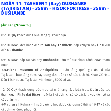
NGÀY 11: TASHKENT (Bay) DUSHANBE
(TAJIKISTAN) - 35km - HISOR FORTRESS - 35km -
DUSHANBE
[Ăn: sáng/trưa/tối]
05h00 Quý khách dùng bữa sáng tại khách sạn.
05h30 Đoàn khởi hành đến ra
sân bay Tashkent
đáp chuyến bay lúc 08:00
đến
Dushanbe
09h00 Đoàn đáp tại sân bay
Dushanbe,
làm thủ tục nhập cảnh, đoàn tham
quan:
✳️
National Museum of Antiquities
– Bảo tàng quốc gia đồ cổ của
Tajikistan, bảo tàng được xây dựng dựa trên cơ sở của Lịch Sử, Khảo Cổ Học,
Dân Tộc Học của Tajikistan với khoảng 5000 cổ vật.
12h00 Quý khách dùng bữa trưa tại nhà hàng. Sau bữa trưa, Đoàn tiếp tục
tham quan
Pháo đài Hisor
– đây là 1 di tích lịch sử có các khu vực kiên cố và
các thành trì.
✳️
Madrasa I Kuhna
– 1 ngôi trường học được xây dựng ở thế kỷ 16-17 và các
di tích mới được phục hồi.