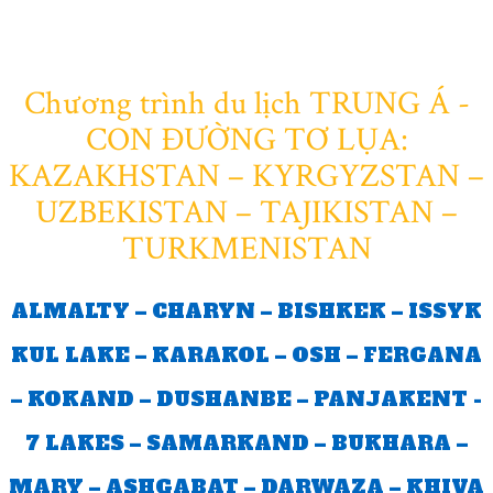
Chương trình du lịch TRUNG Á -
CON ĐƯỜNG TƠ LỤA:
KAZAKHSTAN – KYRGYZSTAN –
UZBEKISTAN – TAJIKISTAN –
TURKMENISTAN
ALMALTY – CHARYN – BISHKEK – ISSYK
KUL LAKE – KARAKOL – OSH – FERGANA
– KOKAND – DUSHANBE – PANJAKENT -
7 LAKES – SAMARKAND – BUKHARA –
MARY – ASHGABAT – DARWAZA – KHIVA