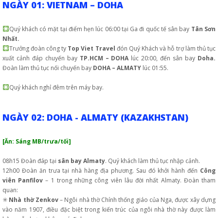
NGÀY 01: VIETNAM – DOHA
Quý khách có mặt tại điểm hẹn lúc 06:00 tại Ga đi quốc tế sân bay
Tân Sơn
Nhất.
Trưởng đoàn công ty
Top Viet Travel
đón Quý Khách và hỗ trợ làm thủ tục
xuất cảnh đáp chuyến bay
TP.HCM – DOHA
lúc 20:00, đến sân bay
Doha.
Đoàn làm thủ tục nối chuyến bay
DOHA – ALMATY
lúc 01:55.
Quý khách nghỉ đêm trên máy bay.
NGÀY 02: DOHA - ALMATY (KAZAKHSTAN)
[Ăn: Sáng MB/trưa/tối]
08h15 Đoàn đáp tại
sân bay Almaty
. Quý khách làm thủ tục nhập cảnh.
12h00 Đoàn ăn trưa tại nhà hàng địa phương. Sau đó khởi hành đến
Công
viên Panfilov
– 1 trong những công viên lâu đời nhất Almaty. Đoàn tham
quan:
✳️
Nhà thờ Zenkov
– Ngôi nhà thờ Chính thống giáo của Nga, được xây dựng
vào năm 1907, điều đặc biệt trong kiến trúc của ngôi nhà thờ này được làm