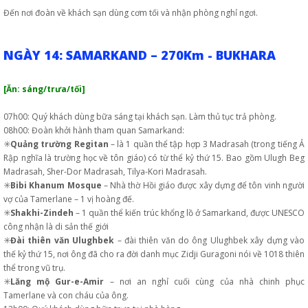
Đến nơi đoàn về khách sạn dùng cơm tối và nhận phòng nghỉ ngơi.
NGÀY 14: SAMARKAND – 270Km - BUKHARA
[Ăn: sáng/trưa/tối]
07h00: Quý khách dùng bữa sáng tại khách sạn. Làm thủ tục trả phòng.
08h00: Đoàn khởi hành tham quan Samarkand:
✳️
Quảng trường Regitan
– là 1 quần thể tập hợp 3 Madrasah (trong tiếng Ả
Rập nghĩa là trường học về tôn giáo) có từ thể kỷ thứ 15. Bao gồm Ulugh Beg
Madrasah, Sher-Dor Madrasah, Tilya-Kori Madrasah.
✳️
Bibi Khanum Mosque
– Nhà thờ Hồi giáo được xây dựng để tôn vinh người
vợ của Tamerlane – 1 vị hoàng đế.
✳️
Shakhi-Zindeh
– 1 quần thể kiến trúc khổng lồ ở Samarkand, được UNESCO
công nhận là di sản thế giới
✳️
Đài thiên văn Ulughbek
– đài thiên văn do ông Ulughbek xây dựng vào
thế kỷ thứ 15, nơi ông đã cho ra đời danh mục Zidji Guragoni nói về 1018 thiên
thể trong vũ trụ.
✳️
Lăng mộ Gur-e-Amir
– nơi an nghỉ cuối cùng của nhà chinh phục
Tamerlane và con cháu của ông.