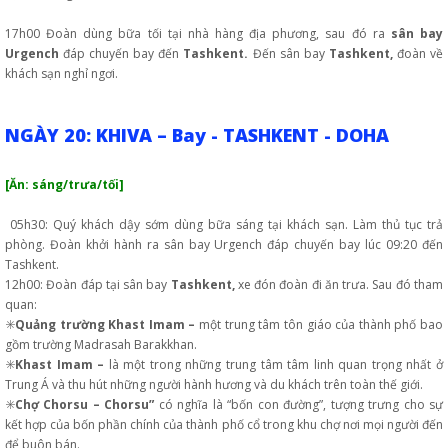
17h00 Đoàn dùng bữa tối tại nhà hàng địa phương, sau đó ra
sân bay
Urgench
đáp chuyến bay đến
Tashkent.
Đến sân bay
Tashkent,
đoàn về
khách sạn nghỉ ngơi.
NGÀY 20: KHIVA – Bay - TASHKENT - DOHA
[Ăn: sáng/trưa/tối]
05h30: Quý khách dậy sớm dùng bữa sáng tại khách sạn. Làm thủ tục trả
phòng. Đoàn khởi hành ra sân bay Urgench đáp chuyến bay lúc 09:20 đến
Tashkent.
12h00: Đoàn đáp tại sân bay
Tashkent,
xe đón đoàn đi ăn trưa. Sau đó tham
quan:
✳️
Quảng trường Khast Imam –
một trung tâm tôn giáo của thành phố bao
gồm trường Madrasah Barakkhan.
✳️
Khast Imam –
là một trong những trung tâm tâm linh quan trọng nhất ở
Trung Á và thu hút những người hành hương và du khách trên toàn thế giới.
✳️
Chợ Chorsu – Chorsu”
có nghĩa là “bốn con đường”, tượng trưng cho sự
kết hợp của bốn phần chính của thành phố cổ trong khu chợ nơi mọi người đến
để buôn bán.