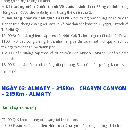
bằng gỗ nhưng không có đinh.
✳️
Đài tưởng niệm Chiến tranh Vệ quốc
– vinh danh 28 người lính trong
Hồng quân được cho là đã hy sinh trong thế chiến thứ 2.
✳️
Bảo tàng nhạc cụ dân gian Kazakh
– nơi trưng bày những nhạc cụ dân
gian truyền thống của người Kazakh và các dân tộc khác như Kyrgyz, Uzbek và
Thổ Nhĩ Kỳ.
15h00 Đoàn trải nghiệm cáp treo lên
Đồi Kok Tobe
– ngọn đồi nằm ở độ cao
1100m với các công viên giải trí, nhà hàng và đài quan sát, nơi quý khách có
thể ngắm trọn toàn bộ thành phố.
16h00 Đoàn xuống cáp treo và di chuyển đến
Green Bazaar
– đoàn tự do
mua sắm.
18h00 Đoàn ăn tối tại nhà hàng địa phương. Sau đó nhận phòng khách sạn,
nghỉ ngơi.
NGÀY 03: ALMATY – 215Km - CHARYN CANYON
– 215Km - ALMATY
[Ăn: sáng/trưa/tối]
07h00 Quý khách dùng bữa sáng tại khách sạn.
09h00 Đoàn khởi hành đến
Hẻm núi Charyn
– 1 trong những di tích thiên