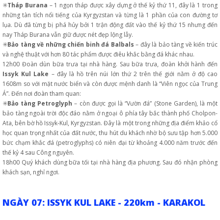
✳️
Tháp Burana
– 1 ngọn tháp được xây dựng ở thế kỷ thứ 11, đây là 1 trong
những tàn tích nổi tiếng của Kyrgyzstan và từng là 1 phần của con đường tơ
lụa. Dù đã từng bị phá hủy bởi 1 trận động đất vào thế kỷ thứ 15 nhưng đến
nay Tháp Burana vẫn giữ được nét đẹp lộng lẫy.
✳️
Bảo tàng về những chiến binh đá Balbals
– đây là bảo tàng về kiến trúc
và nghệ thuật với hơn 80 tác phẩm được điêu khắc bằng đá khác nhau.
12h00 Đoàn dùn bữa trưa tại nhà hàng. Sau bữa trưa, đoàn khởi hành đến
Issyk Kul Lake
– đây là hồ trên núi lớn thứ 2 trên thế giới nằm ở độ cao
1608m so với mặt nước biển và còn được mệnh danh là “Viên ngọc của Trung
Á”. Đến nơi đoàn tham quan:
✳️
Bảo tàng Petroglyph
– còn được gọi là “Vườn đá” (Stone Garden), là một
bảo tàng ngoài trời độc đáo nằm ở ngoại ô phía tây bắc thành phố Cholpon-
Ata, bên bờ hồ Issyk-Kul, Kyrgyzstan. Đây là một trong những địa điểm khảo cổ
học quan trọng nhất của đất nước, thu hút du khách nhờ bộ sưu tập hơn 5.000
bức chạm khắc đá (petroglyphs) có niên đại từ khoảng 4.000 năm trước đến
thế kỷ 4 sau Công nguyên.
18h00 Quý khách dùng bữa tối tại nhà hàng địa phương. Sau đó nhận phòng
khách sạn, nghỉ ngơi.
NGÀY 07: ISSYK KUL LAKE - 220km - KARAKOL