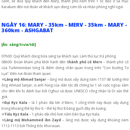
cảnh, xe đưa quý khách đến Mary, thành phố nằm trên 1 ốc đảo ở sa mạc
Karakum đến nơi đoàn về khách sạn dùng cơm tối và nhận phòng nghỉ ngơi.
NGÀY 16: MARY - 35km - MERV - 35km - MARY -
360km - ASHGABAT
[Ăn: sáng/trưa/tối]
07h00: Quý khách dùng bữa sáng tại khách sạn. Làm thủ tục trả phòng.
08h00: Đoàn khám phá khởi hành đến
thành phố cổ Merv
– thành phố cổ
của Turkmenistan từng là điểm dừng chân quan trọng trên “Con Đường Tơ
Lụa”. Đến nơi đoàn tham quan:
✳️
Lăng mộ Ahmad Sanjar
– lăng mộ được xây dựng năm 1157 để tưởng nhớ
ông Ahmad Sanjar, vị anh hùng của dân tộc đã chống lại 1 số cuộc ngoại xâm
cho đến khi bị đánh bại bởi Oghuz và được UNESCO công nhận là Di sản thế
giới.
✳️
Đại Kyz Kala
– là 1 pháo đài lớn ở Merv, 1 công trình này được xây dựng
trong khoảng thế kỷ thứ 6 – thế kỷ thứ 8 bằng gạch đầy ấn tượng.
✳️
Tiểu Kyz Kala
– 1 pháo đài nhỏ hơn nằm bên Đại Kyz Kala.
✳️
Lăng mộ Mohammed ibn Zayd
– lăng mộ được xây dựng khoảng năm
1112-1113 bởi Thống Đốc Khorasan.