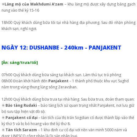
✳️
Lăng mộ của Makhdumi A’zam
– khu lăng mộ được xây dựng bằng gạch
nung vào thế kỷ 15-16
18h00 Quý khách dùng bữa tối tại nhà hàng địa phương. Sau đó nhận phòng
khách sạn, nghỉ ngơi.
NGÀY 12: DUSHANBE - 240km - PANJAKENT
[Ăn: sáng/trưa/tối]
07h00 Quý khách dùng bữa sáng tại khách sạn. Làm thủ tục trả phòng
08h00 Đoàn khởi hành đến
Panjakent
– 1 thành phố thuộc khu vực Sughd
nằm trong vùng thung lũng sông Zeravshan.
12h00 Quý khách dùng bữa trưa tại nhà hàng. Sau bữa trưa, đoàn tham quan:
✳️
Bảo tàng Rudaki
– bảo tàng lịch sử quan trọng nhất Panjakent, nơi lưu giữ
bộ sưu tập hiện vật đồ sộ.
✳️
Panjakent cổ đại
– tàn tích của thị trấn Sogdian cổ được thành lập vào thế
kỷ thứ 5 và bị bỏ hoang vào thế kỷ thứ 8.
✳️
Tàn tích Sarazm
– 1 khu định cư cổ đại với nền văn minh 5000 năm và
được UNESCO công nhận là Di sản nhân loại.