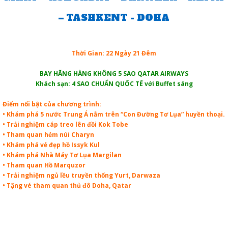
– TASHKENT - DOHA
Thời Gian: 22 Ngày 21 Đêm
BAY HÃNG HÀNG KHÔNG 5 SAO QATAR AIRWAYS
Khách sạn: 4 SAO CHUẨN QUỐC TẾ với Buffet sáng
Điểm nổi bật của chương trình:
• Khám phá 5 nước Trung Á nằm trên “Con Đường Tơ Lụa” huyền thoại.
• Trải nghiệm cáp treo lên đồi Kok Tobe
• Tham quan hẻm núi Charyn
• Khám phá vẻ đẹp hồ Issyk Kul
• Khám phá Nhà Máy Tơ Lụa Margilan
• Tham quan Hồ Marquzor
• Trải nghiệm ngủ lều truyền thống Yurt, Darwaza
• Tặng vé tham quan thủ đô Doha, Qatar