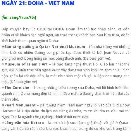
NGÀY 21: DOHA - VIET NAM
[Ăn: sáng/trưa/tối]
Đáp chuyến bay lúc 03:20 tại
DOHA
. Đoàn làm thủ tục nhập cảnh, xe đón
đoàn đi về khách sạn nghỉ ngơi, ăn trưa trong khách sạn. Sau bữa trưa, đoàn
khởi hành tham quan ngắn ở Doha:
✳️Bảo tàng quốc gia Qatar National Museum
– tòa nhà trắng với những
hình khối có nhiều đường cong phức tạp được thiết kế bởi Jean Nouvel và
giống với một bông hồng sa mạc bằng thạch anh. (Đã bao gồm vé).
✳️
Museum of Islamic Art
– là bảo tàng nghệ thuật Hồi Giáo lớn nhất thế
giới, với lối kiến trúc bên ngoài được xây dựng với hình khối lớn gồm nhiều hình
hộp ghép lại rất độc đáo, lạ mắt như hình một cô gái Ả Rập đeo mạng che
mặt. (Đã bao gồm vé)
✳️
The Corniche
– 1 trong những biểu tượng của Doha, với lối hình lưỡi liềm
quanh vịnh Doha mang đến tầm nhìn đẹp mắt ra đường chân trời hiện đại của
thành phố.
✳️Pearl Monument –
Đài tưởng niệm Pearl nằm ngay lối vào của Old Dhow
Harbour là 1 địa điểm du lịch nổi tiếng ở Doha, trước khi tìm ra dầu mỏ thì
Ngọc Trai là ngành công nghiệp chính ở đất nước này.
✳️
Làng văn hóa Katara
– là nơi có bộ sưu tập nghệ thuật vô giá ở Qatar.
Làng văn hóa có rất nhiều khu vực khác nhau, trong đó có khu vực trung tâm