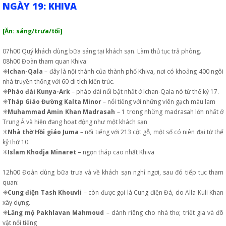
NGÀY 19: KHIVA
[Ăn: sáng/trưa/tối]
07h00 Quý khách dùng bữa sáng tại khách sạn. Làm thủ tục trả phòng.
08h00 Đoàn tham quan Khiva:
✳️
Ichan-Qala
– đây là nội thành của thành phố Khiva, nơi có khoảng 400 ngôi
nhà truyền thống với 60 di tích kiến trúc.
✳️
Pháo đài Kunya-Ark
– pháo đài nổi bật nhất ở Ichan-Qala nó từ thế kỷ 17.
✳️
Tháp Giáo Đường Kalta Minor
– nổi tiếng với những viên gạch màu lam
✳️
Muhammad Amin Khan Madrasah
– 1 trong những madrasah lớn nhất ở
Trung Á và hiện đang hoạt động như một khách sạn
✳️
Nhà thờ Hồi giáo Juma
– nổi tiếng với 213 cột gỗ, một số có niên đại từ thế
kỷ thứ 10.
✳️
Islam Khodja Minaret –
ngọn tháp cao nhất Khiva
12h00 Đoàn dùng bữa trưa và về khách sạn nghỉ ngơi, sau đó tiếp tục tham
quan:
✳️
Cung điện Tash Khouvli
– còn được gọi là Cung điện Đá, do Alla Kuli Khan
xây dựng.
✳️
Lăng mộ Pakhlavan Mahmoud
– dành riêng cho nhà thơ, triết gia và đô
vật nổi tiếng