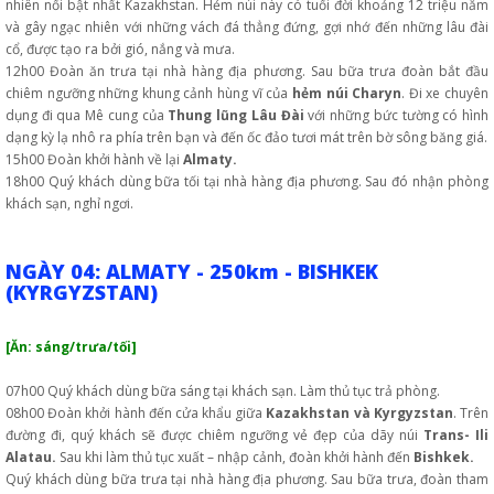
nhiên nổi bật nhất Kazakhstan. Hẻm núi này có tuổi đời khoảng 12 triệu năm
và gây ngạc nhiên với những vách đá thẳng đứng, gợi nhớ đến những lâu đài
cổ, được tạo ra bởi gió, nắng và mưa.
12h00 Đoàn ăn trưa tại nhà hàng địa phương. Sau bữa trưa đoàn bắt đầu
chiêm ngưỡng những khung cảnh hùng vĩ của
hẻm núi Charyn
. Đi xe chuyên
dụng đi qua Mê cung của
Thung lũng Lâu Đài
với những bức tường có hình
dạng kỳ lạ nhô ra phía trên bạn và đến ốc đảo tươi mát trên bờ sông băng giá.
15h00 Đoàn khởi hành về lại
Almaty.
18h00 Quý khách dùng bữa tối tại nhà hàng địa phương. Sau đó nhận phòng
khách sạn, nghỉ ngơi.
NGÀY 04: ALMATY - 250km - BISHKEK
(KYRGYZSTAN)
[Ăn: sáng/trưa/tối]
07h00 Quý khách dùng bữa sáng tại khách sạn. Làm thủ tục trả phòng.
08h00 Đoàn khởi hành đến cửa khẩu giữa
Kazakhstan và Kyrgyzstan
. Trên
đường đi, quý khách sẽ được chiêm ngưỡng vẻ đẹp của dãy núi
Trans- Ili
Alatau.
Sau khi làm thủ tục xuất – nhập cảnh, đoàn khởi hành đến
Bishkek.
Quý khách dùng bữa trưa tại nhà hàng địa phương. Sau bữa trưa, đoàn tham