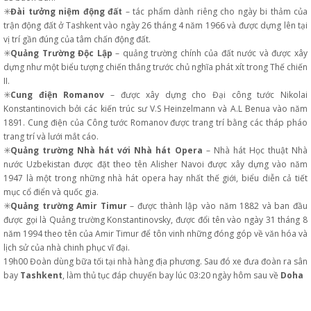
✳️
Đài tưởng niệm động đất
– tác phẩm dành riêng cho ngày bi thảm của
trận động đất ở Tashkent vào ngày 26 tháng 4 năm 1966 và được dựng lên tại
vị trí gần đúng của tâm chấn động đất.
✳️
Quảng Trường Độc Lập
– quảng trường chính của đất nước và được xây
dựng như một biểu tượng chiến thắng trước chủ nghĩa phát xít trong Thế chiến
II.
✳️
Cung điện Romanov
– được xây dựng cho Đại công tước Nikolai
Konstantinovich bởi các kiến trúc sư V.S Heinzelmann và A.L Benua vào năm
1891. Cung điện của Công tước Romanov được trang trí bằng các tháp pháo
trang trí và lưới mắt cáo.
✳️
Quảng trường Nhà hát với Nhà hát Opera
– Nhà hát Học thuật Nhà
nước Uzbekistan được đặt theo tên Alisher Navoi được xây dựng vào năm
1947 là một trong những nhà hát opera hay nhất thế giới, biểu diễn cả tiết
mục cổ điển và quốc gia.
✳️
Quảng trường Amir Timur
– được thành lập vào năm 1882 và ban đầu
được gọi là Quảng trường Konstantinovsky, được đổi tên vào ngày 31 tháng 8
năm 1994 theo tên của Amir Timur để tôn vinh những đóng góp về văn hóa và
lịch sử của nhà chinh phục vĩ đại.
19h00 Đoàn dùng bữa tối tại nhà hàng địa phương. Sau đó xe đưa đoàn ra sân
bay
Tashkent
, làm thủ tục đáp chuyến bay lúc 03:20 ngày hôm sau về
Doha