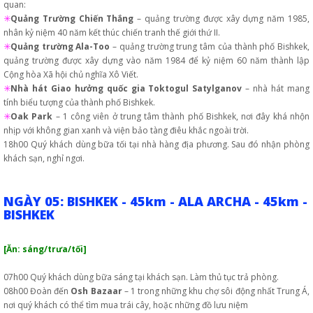
quan:
✳️
Quảng Trường Chiến Thắng
– quảng trường được xây dựng năm 1985,
nhân kỷ niệm 40 năm kết thúc chiến tranh thế giới thứ II.
✳️
Quảng trường Ala-Too
– quảng trường trung tâm của thành phố Bishkek,
quảng trường được xây dựng vào năm 1984 để kỷ niệm 60 năm thành lập
Cộng hòa Xã hội chủ nghĩa Xô Viết.
✳️
Nhà hát Giao hưởng quốc gia Toktogul Satylganov
– nhà hát mang
tính biểu tượng của thành phố Bishkek.
✳️
Oak Park
– 1 công viên ở trung tâm thành phố Bishkek, nơi đây khá nhộn
nhịp với không gian xanh và viện bảo tàng điêu khắc ngoài trời.
18h00 Quý khách dùng bữa tối tại nhà hàng địa phương. Sau đó nhận phòng
khách sạn, nghỉ ngơi.
NGÀY 05: BISHKEK - 45km - ALA ARCHA - 45km -
BISHKEK
[Ăn: sáng/trưa/tối]
07h00 Quý khách dùng bữa sáng tại khách sạn. Làm thủ tục trả phòng.
08h00 Đoàn đến
Osh Bazaar
– 1 trong những khu chợ sôi động nhất Trung Á,
nơi quý khách có thể tìm mua trái cây, hoặc những đồ lưu niệm