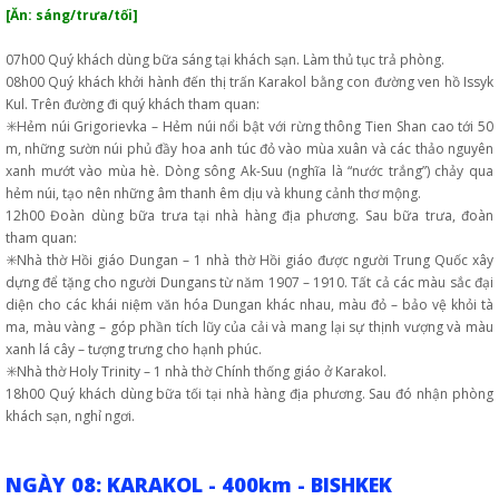
[Ăn: sáng/trưa/tối]
07h00 Quý khách dùng bữa sáng tại khách sạn. Làm thủ tục trả phòng.
08h00 Quý khách khởi hành đến thị trấn Karakol bằng con đường ven hồ Issyk
Kul. Trên đường đi quý khách tham quan:
✳️Hẻm núi Grigorievka – Hẻm núi nổi bật với rừng thông Tien Shan cao tới 50
m, những sườn núi phủ đầy hoa anh túc đỏ vào mùa xuân và các thảo nguyên
xanh mướt vào mùa hè. Dòng sông Ak-Suu (nghĩa là “nước trắng”) chảy qua
hẻm núi, tạo nên những âm thanh êm dịu và khung cảnh thơ mộng.
12h00 Đoàn dùng bữa trưa tại nhà hàng địa phương. Sau bữa trưa, đoàn
tham quan:
✳️Nhà thờ Hồi giáo Dungan – 1 nhà thờ Hồi giáo được người Trung Quốc xây
dựng để tặng cho người Dungans từ năm 1907 – 1910. Tất cả các màu sắc đại
diện cho các khái niệm văn hóa Dungan khác nhau, màu đỏ – bảo vệ khỏi tà
ma, màu vàng – góp phần tích lũy của cải và mang lại sự thịnh vượng và màu
xanh lá cây – tượng trưng cho hạnh phúc.
✳️Nhà thờ Holy Trinity – 1 nhà thờ Chính thống giáo ở Karakol.
18h00 Quý khách dùng bữa tối tại nhà hàng địa phương. Sau đó nhận phòng
khách sạn, nghỉ ngơi.
NGÀY 08: KARAKOL - 400km - BISHKEK