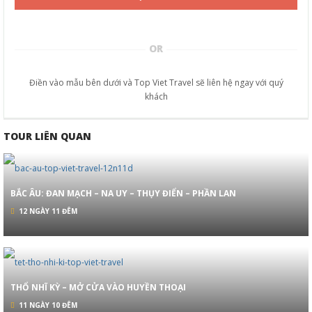
OR
Điền vào mẫu bên dưới và Top Viet Travel sẽ liên hệ ngay với quý
khách
TOUR LIÊN QUAN
BẮC ÂU: ĐAN MẠCH – NA UY – THỤY ĐIỂN – PHẦN LAN
12 NGÀY 11 ĐÊM
THỔ NHĨ KỲ – MỞ CỬA VÀO HUYỀN THOẠI
11 NGÀY 10 ĐÊM