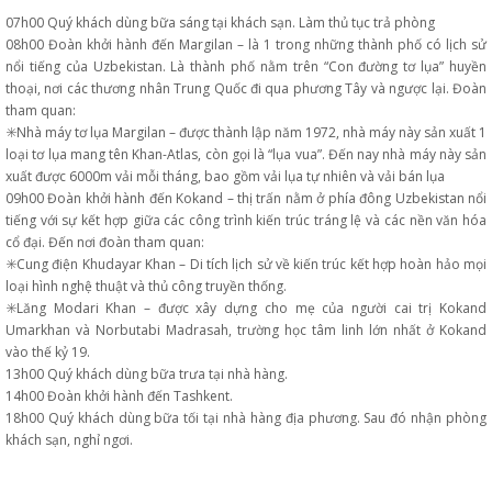
07h00 Quý khách dùng bữa sáng tại khách sạn. Làm thủ tục trả phòng
08h00 Đoàn khởi hành đến Margilan – là 1 trong những thành phố có lịch sử
nổi tiếng của Uzbekistan. Là thành phố nằm trên “Con đường tơ lụa” huyền
thoại, nơi các thương nhân Trung Quốc đi qua phương Tây và ngược lại. Đoàn
tham quan:
✳️Nhà máy tơ lụa Margilan – được thành lập năm 1972, nhà máy này sản xuất 1
loại tơ lụa mang tên Khan-Atlas, còn gọi là “lụa vua”. Đến nay nhà máy này sản
xuất được 6000m vải mỗi tháng, bao gồm vải lụa tự nhiên và vải bán lụa
09h00 Đoàn khởi hành đến Kokand – thị trấn nằm ở phía đông Uzbekistan nổi
tiếng với sự kết hợp giữa các công trình kiến trúc tráng lệ và các nền văn hóa
cổ đại. Đến nơi đoàn tham quan:
✳️Cung điện Khudayar Khan – Di tích lịch sử về kiến trúc kết hợp hoàn hảo mọi
loại hình nghệ thuật và thủ công truyền thống.
✳️Lăng Modari Khan – được xây dựng cho mẹ của người cai trị Kokand
Umarkhan và Norbutabi Madrasah, trường học tâm linh lớn nhất ở Kokand
vào thế kỷ 19.
13h00 Quý khách dùng bữa trưa tại nhà hàng.
14h00 Đoàn khởi hành đến Tashkent.
18h00 Quý khách dùng bữa tối tại nhà hàng địa phương. Sau đó nhận phòng
khách sạn, nghỉ ngơi.