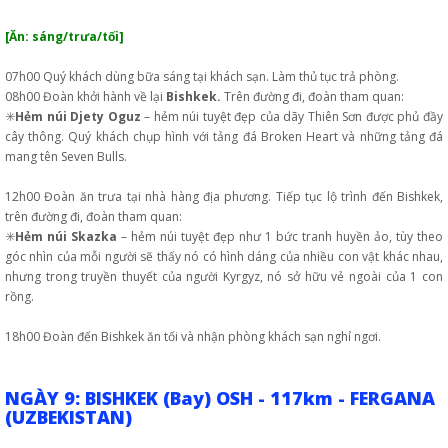
[Ăn: sáng/trưa/tối]
07h00 Quý khách dùng bữa sáng tại khách sạn. Làm thủ tục trả phòng.
08h00 Đoàn khởi hành về lại
Bishkek.
Trên đường đi, đoàn tham quan:
✳️
Hẻm núi Djety Oguz
– hẻm núi tuyệt đẹp của dãy Thiên Sơn được phủ đầy
cây thông. Quý khách chụp hình với tảng đá Broken Heart và những tảng đá
mang tên Seven Bulls.
12h00 Đoàn ăn trưa tại nhà hàng địa phương. Tiếp tục lộ trình đến Bishkek,
trên đường đi, đoàn tham quan:
✳️
Hẻm núi Skazka
– hẻm núi tuyệt đẹp như 1 bức tranh huyền ảo, tùy theo
góc nhìn của mỗi người sẽ thấy nó có hình dáng của nhiều con vật khác nhau,
nhưng trong truyền thuyết của người Kyrgyz, nó sở hữu vẻ ngoài của 1 con
rồng.
18h00 Đoàn đến Bishkek ăn tối và nhận phòng khách sạn nghỉ ngơi.
NGÀY 9: BISHKEK (Bay) OSH - 117km - FERGANA
(UZBEKISTAN)