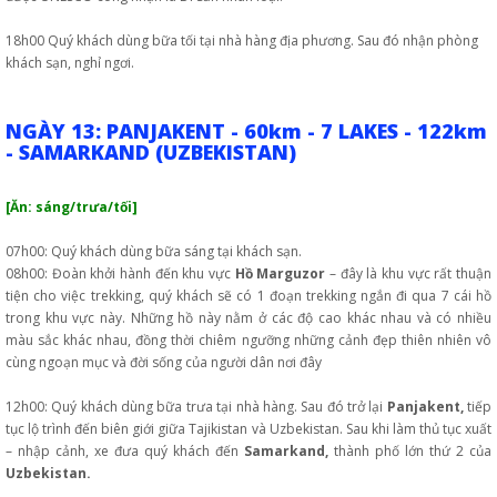
18h00 Quý khách dùng bữa tối tại nhà hàng địa phương. Sau đó nhận phòng
khách sạn, nghỉ ngơi.
NGÀY 13: PANJAKENT - 60km - 7 LAKES - 122km
- SAMARKAND (UZBEKISTAN)
[Ăn: sáng/trưa/tối]
07h00: Quý khách dùng bữa sáng tại khách sạn.
08h00: Đoàn khởi hành đến khu vực
Hồ Marguzor
– đây là khu vực rất thuận
tiện cho việc trekking, quý khách sẽ có 1 đoạn trekking ngắn đi qua 7 cái hồ
trong khu vực này. Những hồ này nằm ở các độ cao khác nhau và có nhiều
màu sắc khác nhau, đồng thời chiêm ngưỡng những cảnh đẹp thiên nhiên vô
cùng ngoạn mục và đời sống của người dân nơi đây
12h00: Quý khách dùng bữa trưa tại nhà hàng. Sau đó trở lại
Panjakent,
tiếp
tục lộ trình đến biên giới giữa Tajikistan và Uzbekistan. Sau khi làm thủ tục xuất
– nhập cảnh, xe đưa quý khách đến
Samarkand,
thành phố lớn thứ 2 của
Uzbekistan.