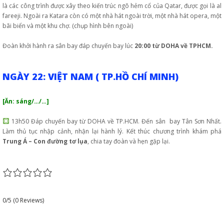
là các công trình được xây theo kiến trúc ngõ hẻm cổ của Qatar, được gọi là al
fareeji. Ngoài ra Katara còn có một nhà hát ngoài trời, một nhà hát opera, một
bãi biển và một khu chợ. (chụp hình bên ngoài)
Đoàn khởi hành ra sân bay đáp chuyến bay lúc
20:00 từ DOHA về TPHCM.
NGÀY 22: VIỆT NAM ( TP.HỒ CHÍ MINH)
[Ăn: sáng/…/…]
13h50 Đáp chuyến bay từ DOHA về TP.HCM. Đến sân bay Tân Sơn Nhất.
Làm thủ tục nhập cảnh, nhận lại hành lý. Kết thúc chương trình khám phá
Trung Á – Con đường tơ lụa
, chia tay đoàn và hẹn gặp lại.
0/5
(0 Reviews)