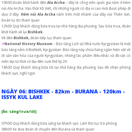
10h00 Đoàn khởi hành đến
Ala Archa
– đây là công viên quốc gia nằm ở hẻm
núi Ala Archa. Vào thời Xô Viết, chỉ những người có địa vị cao mới được phép đi
dạo ở đây.
Hẻm núi Ala Archa
nằm trên một nhánh của dãy núi Thiên Sơn.
Đoàn tự do tham quan
12h00 Quý khách dùng bữa trưa tại nhà hàng địa phương. Sau bữa trưa, đoàn
khởi hành về lại
Bishkek.
Về đến
Bishkek,
đoàn tiếp tục tham quan:
✳️
National History Museum
– Bảo tàng Lịch sử Nhà nước Kyrgyzstan là một
bảo tàng nằm ở Bishkek, Kyrgyzstan. Bảo tàng này chứa hàng ngàn hiện vật về
di sản văn hóa của người Kyrgyzstan, những tác phẩm điêu khắc và đồ vật có
niên đại từ thời cổ đại đến cuối thế kỷ 20
18h00 Quý khách dùng bữa tối tại nhà hàng địa phương. Sau đó nhận phòng
khách sạn, nghỉ ngơi.
NGÀY 06: BISHKEK - 82km - BURANA - 120km -
ISSYK KUL LAKE
[Ăn: sáng/trưa/tối]
07h00 Quý khách dùng bữa sáng tại khách sạn. Làm thủ tục trả phòng.
08h00 Xe đưa đoàn di chuyển đến Burana và tham quan: