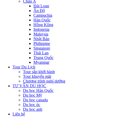
Châu Á
Đài Loan
Ấn Độ
Campuchia
Hàn Quốc
Hồng Kông
Indonesia
Malaysia
Nhật Bản
Philippine
Singapore
Thái Lan
Trung Quốc
Myanmar
Tour Du Lịch
Tour sắp khởi hành
Tour khuyến mãi
Chương trình nghỉ dưỡng
TƯ VẤN DU HỌC
Du học Hàn Quốc
Du học Mỹ
Du học canada
Du học úc
Du học anh
Liên hệ