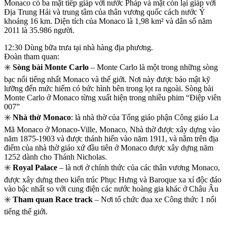
Monaco có ba mặt tiếp giáp với nước Pháp và mặt còn lại giáp với
Địa Trung Hải và trung tâm của thân vương quốc cách nước Ý
khoảng 16 km. Diện tích của Monaco là 1,98 km² và dân số năm
2011 là 35.986 người.
12:30 Dùng bữa trưa tại nhà hàng địa phương.
Đoàn tham quan:
✳️
Sòng bài Monte Carlo
– Monte Carlo là một trong những sòng
bạc nổi tiếng nhất Monaco và thế giới. Nơi này được bảo mật kỹ
lưỡng đến mức hiếm có bức hình bên trong lọt ra ngoài. Sòng bài
Monte Carlo ở Monaco từng xuất hiện trong nhiều phim “Điệp viên
007”
✳️
Nhà thờ Monaco
: là nhà thờ của Tổng giáo phận Công giáo La
Mã Monaco ở Monaco-Ville, Monaco, Nhà thờ được xây dựng vào
năm 1875-1903 và được thánh hiến vào năm 1911, và nằm trên địa
điểm của nhà thờ giáo xứ đầu tiên ở Monaco được xây dựng năm
1252 dành cho Thánh Nicholas.
✳️
Royal Palace
– là nơi ở chính thức của các thân vương Monaco,
được xây dưng theo kiến trúc Phục Hưng và Baroque xa xỉ độc đáo
vào bậc nhất so với cung điện các nước hoàng gia khác ở Châu Âu
✳️
Tham quan Race track
– Nơi tổ chức đua xe Công thức 1 nổi
tiếng thế giới.