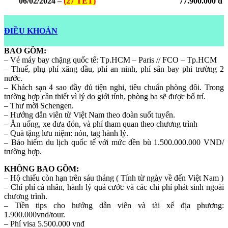
06/02/2024 –
(27 TẾT)
77.900.000 đ
ĐIỀU KHOẢN
BAO GỒM:
– Vé máy bay chặng quốc tế: Tp.HCM – Paris // FCO – Tp.HCM
– Thuế, phụ phí xăng dầu, phí an ninh, phí sân bay phi trường 2
nước.
– Khách sạn 4 sao đầy đủ tiện nghi, tiêu chuẩn phòng đôi. Trong
trường hợp cần thiết vì lý do giới tính, phòng ba sẽ được bố trí.
– Thư mời Schengen.
– Hướng dẫn viên từ Việt Nam theo đoàn suốt tuyến.
– Ăn uống, xe đưa đón, và phí tham quan theo chương trình
– Quà tặng lưu niệm: nón, tag hành lý.
– Bảo hiểm du lịch quốc tế với mức đền bù 1.500.000.000 VND/
trường hợp.
KHÔNG BAO GỒM:
– Hộ chiếu còn hạn trên sáu tháng ( Tính từ ngày về đến Việt Nam )
– Chí phí cá nhân, hành lý quá cước và các chi phí phát sinh ngoài
chương trình.
– Tiền tips cho hướng dẫn viên và tài xế địa phương:
1.900.000vnd/tour.
– Phí visa 5.500.000 vnđ