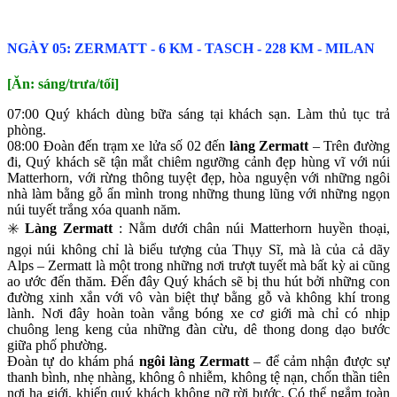
NGÀY 05: ZERMATT ‐ 6 KM ‐ TASCH ‐ 228 KM ‐ MILAN
[Ăn: sáng/trưa/tối]
07:00 Quý khách dùng bữa sáng tại khách sạn. Làm thủ tục trả
phòng.
08:00 Đoàn đến trạm xe lửa số 02 đến
làng Zermatt
– Trên đường
đi, Quý khách sẽ tận mắt chiêm ngưỡng cảnh đẹp hùng vĩ với núi
Matterhorn, với rừng thông tuyệt đẹp, hòa nguyện với những ngôi
nhà làm bằng gỗ ẩn mình trong những thung lũng với những ngọn
núi tuyết trắng xóa quanh năm.
✳️
Làng Zermatt
: Nằm dưới chân núi Matterhorn huyền thoại,
ngọi núi không chỉ là biểu tượng của Thụy Sĩ, mà là của cả dãy
Alps – Zermatt là một trong những nơi trượt tuyết mà bất kỳ ai cũng
ao ước đến thăm. Đến đây Quý khách sẽ bị thu hút bởi những con
đường xinh xắn với vô vàn biệt thự bằng gỗ và không khí trong
lành. Nơi đây hoàn toàn vắng bóng xe cơ giới mà chỉ có nhịp
chuông leng keng của những đàn cừu, dê thong dong dạo bước
giữa phố phường.
Đoàn tự do khám phá
ngôi làng Zermatt
– để cảm nhận được sự
thanh bình, nhẹ nhàng, không ô nhiễm, không tệ nạn, chốn thần tiên
nơi hạ giới, khiến quý khách không nỡ rời bước. Có thể ngắm toàn