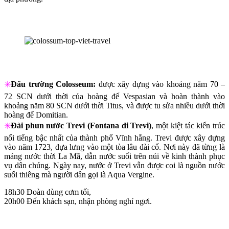
✳️
Đấu trường Colosseum:
được xây dựng vào khoảng năm 70 –
72 SCN dưới thời của hoàng đế Vespasian và hoàn thành vào
khoảng năm 80 SCN dưới thời Titus, và được tu sửa nhiều dưới thời
hoàng đế Domitian.
✳️
Đài phun nước Trevi (Fontana di Trevi)
, một kiệt tác kiến trúc
nổi tiếng bậc nhất của thành phố Vĩnh hằng. Trevi được xây dựng
vào năm 1723, dựa lưng vào một tòa lâu đài cổ. Nơi này đã từng là
máng nước thời La Mã, dẫn nước suối trên núi về kinh thành phục
vụ dân chúng. Ngày nay, nước ở Trevi vẫn được coi là nguồn nước
suối thiêng mà người dân gọi là Aqua Vergine.
18h30 Đoàn dùng cơm tối,
20h00 Đến khách sạn, nhận phòng nghỉ ngơi.