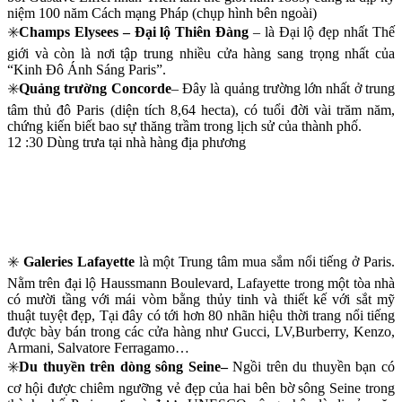
niệm 100 năm Cách mạng Pháp (chụp hình bên ngoài)
✳️
Champs Elysees – Đại lộ Thiên Đàng
– là Đại lộ đẹp nhất Thế
giới và còn là nơi tập trung nhiều cửa hàng sang trọng nhất của
“Kinh Đô Ánh Sáng Paris”.
✳️
Quảng trường Concorde
– Đây là quảng trường lớn nhất ở trung
tâm thủ đô Paris (diện tích 8,64 hecta), có tuổi đời vài trăm năm,
chứng kiến biết bao sự thăng trầm trong lịch sử của thành phố.
12 :30 Dùng trưa tại nhà hàng địa phương
✳️
Galeries Lafayette
là một Trung tâm mua sắm nổi tiếng ở Paris.
Nằm trên đại lộ Haussmann Boulevard, Lafayette trong một tòa nhà
có mười tầng với mái vòm bằng thủy tinh và thiết kế với sắt mỹ
thuật tuyệt đẹp, Tại đây có tới hơn 80 nhãn hiệu thời trang nổi tiếng
được bày bán trong các cửa hàng như Gucci, LV,Burberry, Kenzo,
Armani, Salvatore Ferragamo…
✳️
Du thuyền trên dòng sông Seine–
Ngồi trên du thuyền bạn có
cơ hội được chiêm ngưỡng vẻ đẹp của hai bên bờ sông Seine trong