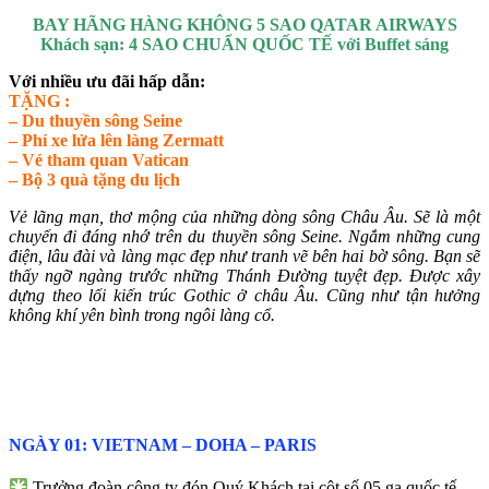
BAY HÃNG HÀNG KHÔNG 5 SAO QATAR AIRWAYS
Khách sạn: 4 SAO CHUẨN QUỐC TẾ với Buffet sáng
Với nhiều ưu đãi hấp dẫn:
TẶNG :
– Du thuyền sông Seine
– Phí xe lửa lên làng Zermatt
– Vé tham quan Vatican
– Bộ 3 quà tặng du lịch
Vẻ lãng mạn, thơ mộng của những dòng sông Châu Âu. Sẽ là một
chuyến đi đáng nhớ trên du thuyền sông Seine. Ngắm những cung
điện, lâu đài và làng mạc đẹp như tranh vẽ bên hai bờ sông. Bạn sẽ
thấy ngỡ ngàng trước những Thánh Đường tuyệt đẹp. Được xây
dựng theo lối kiến trúc Gothic ở châu Âu. Cũng như tận hưởng
không khí yên bình trong ngôi làng cổ.
NGÀY 01: VIETNAM – DOHA – PARIS
Trưởng đoàn công ty đón Quý Khách tại cột số 05 ga quốc tế