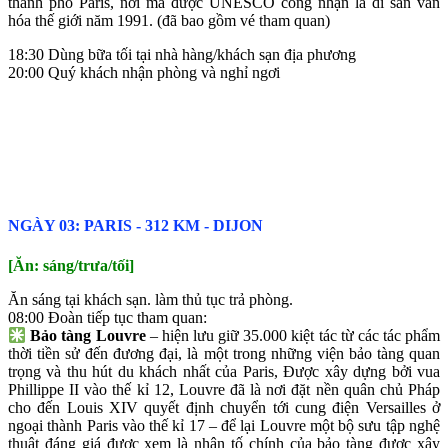
thành phố Paris, nơi mà được UNESCO công nhận là di sản văn
hóa thế giới năm 1991. (đã bao gồm vé tham quan)
18:30 Dùng bữa tối tại nhà hàng/khách sạn địa phương
20:00 Quý khách nhận phòng và nghỉ ngơi
NGÀY 03: PARIS ‐ 312 KM ‐ DIJON
[Ăn: sáng/trưa/tối]
Ăn sáng tại khách sạn. làm thủ tục trả phòng.
08:00 Đoàn tiếp tục tham quan:
Bảo tàng Louvre
– hiện lưu giữ 35.000 kiệt tác từ các tác phẩm
thời tiền sử đến đương đại, là một trong những viện bảo tàng quan
trọng và thu hút du khách nhất của Paris, Được xây dựng bởi vua
Phillippe II vào thế kỉ 12, Louvre đã là nơi đặt nền quân chủ Pháp
cho đến Louis XIV quyết định chuyển tới cung điện Versailles ở
ngoại thành Paris vào thế kỉ 17 – để lại Louvre một bộ sưu tập nghệ
thuật đáng giá được xem là nhân tố chính của bảo tàng được xây