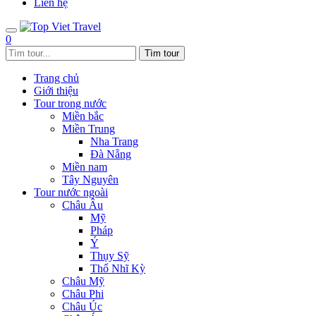
Liên hệ
0
Trang chủ
Giới thiệu
Tour trong nước
Miền bắc
Miền Trung
Nha Trang
Đà Nẵng
Miền nam
Tây Nguyên
Tour nước ngoài
Châu Âu
Mỹ
Pháp
Ý
Thụy Sỹ
Thổ Nhĩ Kỳ
Châu Mỹ
Châu Phi
Châu Úc