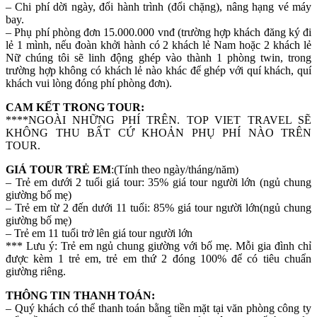
– Chi phí dời ngày, đổi hành trình (đổi chặng), nâng hạng vé máy
bay.
– Phụ phí phòng đơn 15.000.000 vnđ (trường hợp khách đăng ký đi
lẻ 1 mình, nếu đoàn khởi hành có 2 khách lẻ Nam hoặc 2 khách lẻ
Nữ chúng tôi sẽ linh động ghép vào thành 1 phòng twin, trong
trường hợp không có khách lẻ nào khác để ghép với quí khách, quí
khách vui lòng đóng phí phòng đơn).
CAM KẾT TRONG TOUR:
****NGOÀI NHỮNG PHÍ TRÊN. TOP VIET TRAVEL SẼ
KHÔNG THU BẤT CỨ KHOẢN PHỤ PHÍ NÀO TRÊN
TOUR.
GIÁ TOUR TRẺ EM
:(Tính theo ngày/tháng/năm)
– Trẻ em dưới 2 tuổi giá tour: 35% giá tour người lớn (ngủ chung
giường bố mẹ)
– Trẻ em từ 2 đến dưới 11 tuổi: 85% giá tour người lớn(ngủ chung
giường bố mẹ)
– Trẻ em 11 tuổi trở lên giá tour người lớn
*** Lưu ý: Trẻ em ngủ chung giường với bố mẹ. Mỗi gia đình chỉ
được kèm 1 trẻ em, trẻ em thứ 2 đóng 100% để có tiêu chuẩn
giường riêng.
THÔNG TIN THANH TOÁN:
– Quý khách có thể thanh toán bằng tiền mặt tại văn phòng công ty