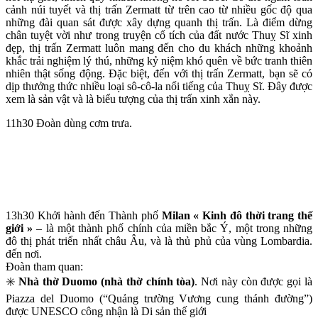
cảnh núi tuyết và thị trấn Zermatt từ trên cao từ nhiều gốc độ qua
những đài quan sát được xây dựng quanh thị trấn. Là điểm dừng
chân tuyệt vời như trong truyện cổ tích của đất nước Thuỵ Sĩ xinh
đẹp, thị trấn Zermatt luôn mang đến cho du khách những khoảnh
khắc trải nghiệm lý thú, những kỷ niệm khó quên về bức tranh thiên
nhiên thật sống động. Đặc biệt, đến với thị trấn Zermatt, bạn sẽ có
dịp thưởng thức nhiều loại sô-cô-la nổi tiếng của Thuỵ Sĩ. Đây được
xem là sản vật và là biểu tượng của thị trấn xinh xắn này.
11h30 Đoàn dùng cơm trưa.
13h30
Khởi hành đến Thành phố
Milan « Kinh đô thời trang thế
giới »
– là một thành phố chính của miền bắc Ý, một trong những
đô thị phát triển nhất châu Âu, và là thủ phủ của vùng Lombardia.
đến nơi.
Đoàn tham quan:
✳️
Nhà thờ Duomo (nhà thờ chính tòa)
. Nơi này còn được gọi là
Piazza del Duomo (“Quảng trường Vương cung thánh đường”)
được UNESCO công nhận là Di sản thế giới