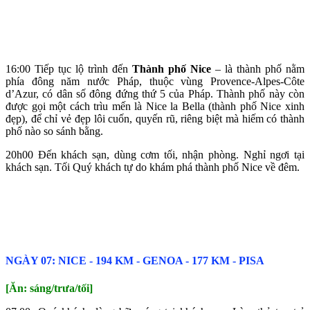
16:00 Tiếp tục lộ trình đến
Thành phố Nice
– là thành phố nằm
phía đông năm nước Pháp, thuộc vùng Provence-Alpes-Côte
d’Azur, có dân số đông đứng thứ 5 của Pháp. Thành phố này còn
được gọi một cách trìu mến là Nice la Bella (thành phố Nice xinh
đẹp), để chỉ vẻ đẹp lôi cuốn, quyến rũ, riêng biệt mà hiếm có thành
phố nào so sánh bằng.
20h00 Đến khách sạn, dùng cơm tối, nhận phòng. Nghỉ ngơi tại
khách sạn. Tối Quý khách tự do khám phá thành phố Nice về đêm.
NGÀY 07: NICE ‐ 194 KM ‐ GENOA ‐ 177 KM ‐ PISA
[Ăn: sáng/trưa/tối]