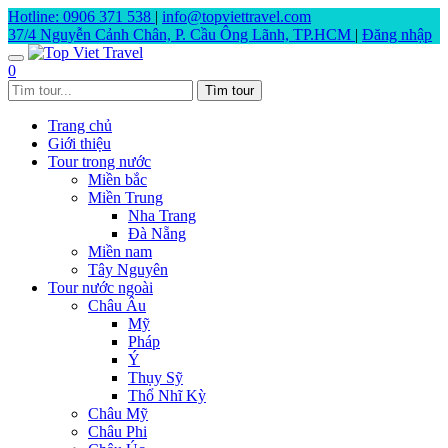
Hotline: 0906 371 538
|
info@topviettravel.com
37/4 Nguyễn Cảnh Chân, P. Cầu Ông Lãnh, TP.HCM
|
Đăng nhập
0
Trang chủ
Giới thiệu
Tour trong nước
Miền bắc
Miền Trung
Nha Trang
Đà Nẵng
Miền nam
Tây Nguyên
Tour nước ngoài
Châu Âu
Mỹ
Pháp
Ý
Thụy Sỹ
Thổ Nhĩ Kỳ
Châu Mỹ
Châu Phi