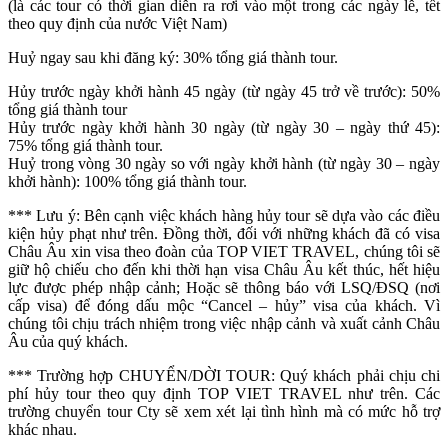
(là các tour có thời gian diễn ra rơi vào một trong các ngày lễ, tết
theo quy định của nước Việt Nam)
Huỷ ngay sau khi đăng ký: 30% tổng giá thành tour.
Hủy trước ngày khởi hành 45 ngày (từ ngày 45 trở về trước): 50%
tổng giá thành tour
Hủy trước ngày khởi hành 30 ngày (từ ngày 30 – ngày thứ 45):
75% tổng giá thành tour.
Huỷ trong vòng 30 ngày so với ngày khởi hành (từ ngày 30 – ngày
khởi hành): 100% tổng giá thành tour.
*** Lưu ý: Bên cạnh việc khách hàng hủy tour sẽ dựa vào các điều
kiện hủy phạt như trên. Đồng thời, đối với những khách đã có visa
Châu Âu xin visa theo đoàn của TOP VIET TRAVEL, chúng tôi sẽ
giữ hộ chiếu cho đến khi thời hạn visa Châu Âu kết thúc, hết hiệu
lực được phép nhập cảnh; Hoặc sẽ thông báo với LSQ/ĐSQ (nơi
cấp visa) để đóng dấu mộc “Cancel – hủy” visa của khách. Vì
chúng tôi chịu trách nhiệm trong việc nhập cảnh và xuất cảnh Châu
Âu của quý khách.
*** Trường hợp CHUYỂN/DỜI TOUR: Quý khách phải chịu chi
phí hủy tour theo quy định TOP VIET TRAVEL như trên. Các
trường chuyển tour Cty sẽ xem xét lại tình hình mà có mức hỗ trợ
khác nhau.