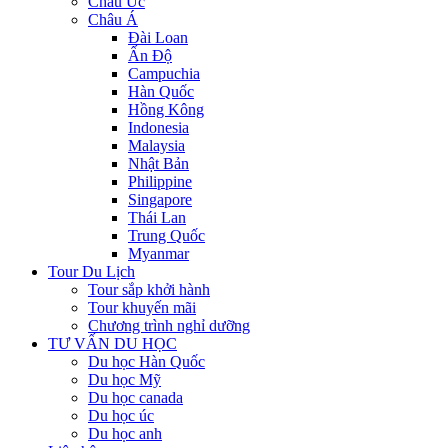
Châu Úc
Châu Á
Đài Loan
Ấn Độ
Campuchia
Hàn Quốc
Hồng Kông
Indonesia
Malaysia
Nhật Bản
Philippine
Singapore
Thái Lan
Trung Quốc
Myanmar
Tour Du Lịch
Tour sắp khởi hành
Tour khuyến mãi
Chương trình nghỉ dưỡng
TƯ VẤN DU HỌC
Du học Hàn Quốc
Du học Mỹ
Du học canada
Du học úc
Du học anh