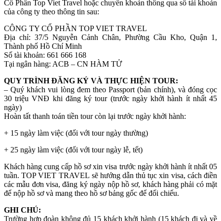
Cổ Phần Top Viet Travel hoặc chuyển khoản thông qua số tài khoản
của công ty theo thông tin sau:
CÔNG TY CỔ PHẦN TOP VIET TRAVEL
Địa chỉ: 37/5 Nguyễn Cảnh Chân, Phường Cầu Kho, Quận 1,
Thành phố Hồ Chí Minh
Số tài khoản: 661 666 168
Tại ngân hàng: ACB – CN HÀM TỬ
QUY TRÌNH ĐĂNG KÝ VÀ THỰC HIỆN TOUR:
– Quý khách vui lòng đem theo Passport (bản chính), và đóng cọc
30 triệu VNĐ khi đăng ký tour (trước ngày khởi hành ít nhất 45
ngày)
Hoàn tất thanh toán tiền tour còn lại trước ngày khởi hành:
+ 15 ngày làm việc (đối với tour ngày thường)
+ 25 ngày làm việc (đối với tour ngày lễ, tết)
Khách hàng cung cấp hồ sơ xin visa trước ngày khởi hành ít nhất 05
tuần. TOP VIET TRAVEL sẽ hướng dẫn thủ tục xin visa, cách điền
các mẫu đơn visa, đăng ký ngày nộp hồ sơ, khách hàng phải có mặt
để nộp hồ sơ và mang theo hồ sơ bảng gốc để đối chiếu.
GHI CHÚ:
Trường hợp đoàn không đủ 15 khách khởi hành (15 khách đi và về