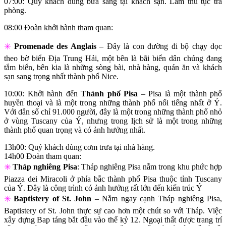
07:00: Quý khách dùng bữa sáng tại khách sạn. Làm thủ tục trả
phòng.
08:00 Đoàn khởi hành tham quan:
✳️
Promenade des Anglais
– Đây là con đường đi bộ chạy dọc
theo bờ biển Địa Trung Hải, một bên là bãi biển dân chúng đang
tắm biển, bên kia là những sòng bài, nhà hàng, quán ăn và khách
sạn sang trọng nhất thành phố Nice.
10:00: Khởi hành đến
Thành phố Pisa
– Pisa là một thành phố
huyền thoại và là một trong những thành phố nổi tiếng nhất ở Ý.
Với dân số chỉ 91.000 người, đây là một trong những thành phố nhỏ
ở vùng Tuscany của Ý, nhưng trong lịch sử là một trong những
thành phố quan trọng và có ảnh hưởng nhất.
13h00: Quý khách dùng cơm trưa tại nhà hàng.
14h00 Đoàn tham quan:
✳️
Tháp nghiêng Pisa
: Tháp nghiêng Pisa nằm trong khu phức hợp
Piazza dei Miracoli ở phía bắc thành phố Pisa thuộc tỉnh Tuscany
của Ý. Đây là công trình có ảnh hưởng rất lớn đến kiến trúc Ý
✳️
Baptistery of St. John
– Nằm ngay cạnh Tháp nghiêng Pisa,
Baptistery of St. John thực sự cao hơn một chút so với Tháp. Việc
xây dựng Bap táng bắt đầu vào thế kỷ 12. Ngoại thất được trang trí