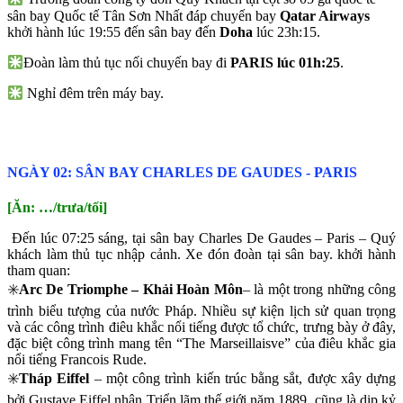
sân bay Quốc tế Tân Sơn Nhất đáp chuyến bay
Qatar Airways
khởi hành lúc 19:55 đến sân bay đến
Doha
lúc 23h:15.
Đoàn làm thủ tục nối chuyến bay đi
PARIS lúc 01h:25
.
Nghỉ đêm trên máy bay.
NGÀY 02: SÂN BAY CHARLES DE GAUDES - PARIS
[Ăn: …/trưa/tối]
Đến lúc 07:25 sáng, tại sân bay Charles De Gaudes – Paris – Quý
khách làm thủ tục nhập cảnh. Xe đón đoàn tại sân bay. khởi hành
tham quan:
✳️
Arc De Triomphe – Khải Hoàn Môn
– là một trong những công
trình biểu tượng của nước Pháp. Nhiều sự kiện lịch sử quan trọng
và các công trình điêu khắc nổi tiếng được tổ chức, trưng bày ở đây,
đặc biệt công trình mang tên “The Marseillaisve” của điêu khắc gia
nổi tiếng Francois Rude.
✳️
Tháp Eiffel
– một công trình kiến trúc bằng sắt, được xây dựng
bởi Gustave Eiffel nhân Triển lãm thế giới năm 1889, cũng là dịp kỷ