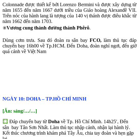
Colonnade được thiết kế bởi Lorenzo Bermini và được xây dựng từ
năm 1655 đến năm 1667 dưới triều của Giáo hoàng Alexanđê VII.
Trên nóc của hành lang là tượng của 140 vị thánh được điêu khắc từ
năm 1662 đến năm 1703.
✳️
Vương cung thánh đường thánh Phêrô
.
Dùng cơm trưa. Sau đó đoàn ra sân bay
FCO,
làm thủ tục đáp
chuyến bay 16h00 về Tp.HCM. Đến Doha, đoàn nghỉ ngơi, đến giờ
quá cảnh về Việt Nam
NGÀY 10: DOHA – TP.HỒ CHÍ MINH
[Ăn: sáng/…/…]
Đáp chuyến bay từ
Doha
về Tp. Hồ Chí Minh. 14h25′, Đến
sân bay Tân Sơn Nhất. Làm thủ tục nhập cảnh, nhận lại hành lý.
Kết thúc chương trình khám phá Tây Âu, chia tay đoàn và hẹn gặp
lại.