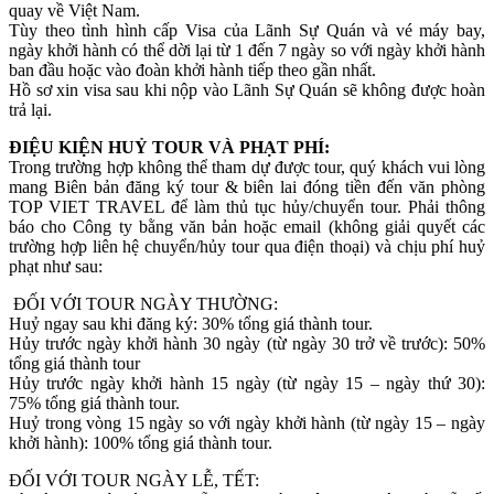
quay về Việt Nam.
Tùy theo tình hình cấp Visa của Lãnh Sự Quán và vé máy bay,
ngày khởi hành có thể dời lại từ 1 đến 7 ngày so với ngày khởi hành
ban đầu hoặc vào đoàn khởi hành tiếp theo gần nhất.
Hồ sơ xin visa sau khi nộp vào Lãnh Sự Quán sẽ không được hoàn
trả lại.
ĐIỆU KIỆN HUỶ TOUR VÀ PHẠT PHÍ:
Trong trường hợp không thể tham dự được tour, quý khách vui lòng
mang Biên bản đăng ký tour & biên lai đóng tiền đến văn phòng
TOP VIET TRAVEL để làm thủ tục hủy/chuyển tour. Phải thông
báo cho Công ty bằng văn bản hoặc email (không giải quyết các
trường hợp liên hệ chuyển/hủy tour qua điện thoại) và chịu phí huỷ
phạt như sau:
ĐỐI VỚI TOUR NGÀY THƯỜNG:
Huỷ ngay sau khi đăng ký: 30% tổng giá thành tour.
Hủy trước ngày khởi hành 30 ngày (từ ngày 30 trở về trước): 50%
tổng giá thành tour
Hủy trước ngày khởi hành 15 ngày (từ ngày 15 – ngày thứ 30):
75% tổng giá thành tour.
Huỷ trong vòng 15 ngày so với ngày khởi hành (từ ngày 15 – ngày
khởi hành): 100% tổng giá thành tour.
ĐỐI VỚI TOUR NGÀY LỄ, TẾT: