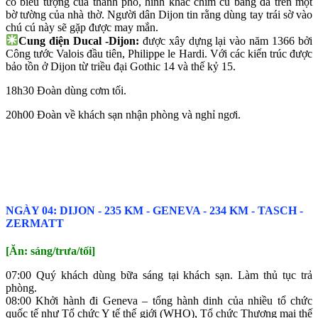
có biểu tượng của thành phố, hình khắc chim cú bằng đá trên một
bờ tường của nhà thờ. Người dân Dijon tin rằng dùng tay trái sờ vào
chú cú này sẽ gặp được may mắn.
Cung điện Ducal -Dijon:
được xây dựng lại vào năm 1366 bởi
Công tước Valois đầu tiên, Philippe le Hardi. Với các kiến trúc được
bảo tồn ở Dijon từ triều đại Gothic 14 và thế kỷ 15.
18h30 Đoàn dùng cơm tối.
20h00 Đoàn về khách sạn nhận phòng và nghỉ ngơi.
NGÀY 04: DIJON ‐ 235 KM ‐ GENEVA ‐ 234 KM ‐ TASCH ‐
ZERMATT
[Ăn: sáng/trưa/tối]
07:00 Quý khách dùng bữa sáng tại khách sạn. Làm thủ tục trả
phòng.
08:00 Khởi hành đi Geneva – tổng hành dinh của nhiều tổ chức
quốc tế như Tổ chức Y tế thế giới (WHO), Tổ chức Thương mại thế