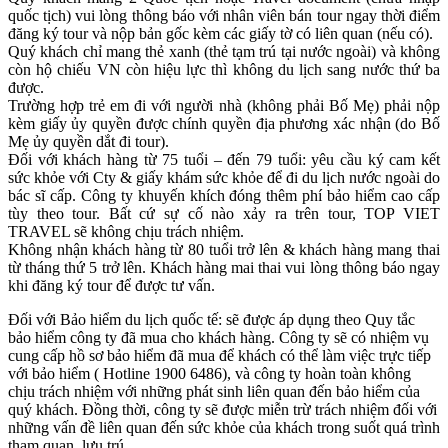
quốc tịch) vui lòng thông báo với nhân viên bán tour ngay thời điểm
đăng ký tour và nộp bản gốc kèm các giấy tờ có liên quan (nếu có).
Quý khách chỉ mang thẻ xanh (thẻ tạm trú tại nước ngoài) và không
còn hộ chiếu VN còn hiệu lực thì không du lịch sang nước thứ ba
được.
Trường hợp trẻ em đi với người nhà (không phải Bố Mẹ) phải nộp
kèm giấy ủy quyền được chính quyền địa phương xác nhận (do Bố
Mẹ ủy quyền dắt đi tour).
Đối với khách hàng từ 75 tuổi – đến 79 tuổi: yêu cầu ký cam kết
sức khỏe với Cty & giấy khám sức khỏe để đi du lịch nước ngoài do
bác sĩ cấp. Công ty khuyến khích đóng thêm phí bảo hiểm cao cấp
tùy theo tour. Bất cứ sự cố nào xảy ra trên tour, TOP VIET
TRAVEL sẽ không chịu trách nhiệm.
Không nhận khách hàng từ 80 tuổi trở lên & khách hàng mang thai
từ tháng thứ 5 trở lên. Khách hàng mai thai vui lòng thông báo ngay
khi đăng ký tour để được tư vấn.
Đối với Bảo hiểm du lịch quốc tế: sẽ được áp dụng theo Quy tắc
bảo hiểm công ty đã mua cho khách hàng. Công ty sẽ có nhiệm vụ
cung cấp hồ sơ bảo hiểm đã mua để khách có thể làm việc trực tiếp
với bảo hiểm ( Hotline 1900 6486), và công ty hoàn toàn không
chịu trách nhiệm với những phát sinh liên quan đến bảo hiểm của
quý khách. Đồng thời, công ty sẽ được miễn trừ trách nhiệm đối với
những vấn đề liên quan đến sức khỏe của khách trong suốt quá trình
tham quan, lưu trú.