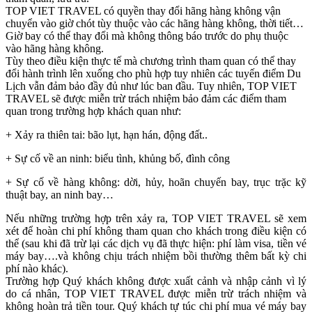
TOP VIET TRAVEL có quyền thay đổi hãng hàng không vận
chuyển vào giờ chót tùy thuộc vào các hãng hàng không, thời tiết…
Giờ bay có thể thay đổi mà không thông báo trước do phụ thuộc
vào hãng hàng không.
Tùy theo điều kiện thực tế mà chương trình tham quan có thể thay
đổi hành trình lên xuống cho phù hợp tuy nhiên các tuyến điểm Du
Lịch vẫn đảm bảo đầy đủ như lúc ban đầu. Tuy nhiên, TOP VIET
TRAVEL sẽ được miễn trừ trách nhiệm bảo đảm các điểm tham
quan trong trường hợp khách quan như:
+ Xảy ra thiên tai: bão lụt, hạn hán, động đất..
+ Sự cố về an ninh: biểu tình, khủng bố, đình công
+ Sự cố về hàng không: dời, hủy, hoãn chuyến bay, trục trặc kỹ
thuật bay, an ninh bay…
Nếu những trường hợp trên xảy ra, TOP VIET TRAVEL sẽ xem
xét để hoàn chi phí không tham quan cho khách trong điều kiện có
thể (sau khi đã trừ lại các dịch vụ đã thực hiện: phí làm visa, tiền vé
máy bay….và không chịu trách nhiệm bồi thường thêm bất kỳ chi
phí nào khác).
Trường hợp Quý khách không được xuất cảnh và nhập cảnh vì lý
do cá nhân, TOP VIET TRAVEL được miễn trừ trách nhiệm và
không hoàn trả tiền tour. Quý khách tự túc chi phí mua vé máy bay