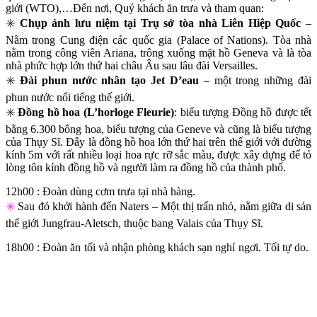
giới (WTO),…Đến nơi, Quý khách ăn trưa và tham quan:
✳️
Chụp ảnh lưu niệm tại Trụ sở tòa nhà Liên Hiệp Quốc
–
Nằm trong Cung điện các quốc gia (Palace of Nations). Tòa nhà
nằm trong công viên Ariana, trông xuống mặt hồ Geneva và là tòa
nhà phức hợp lớn thứ hai châu Âu sau lâu đài Versailles.
✳️
Đài phun nước nhân tạo Jet D’eau
– một trong những đài
phun nước nổi tiếng thế giới.
✳️
Đồng hồ hoa (L’horloge Fleurie)
: biểu tượng Đồng hồ được tết
bằng 6.300 bông hoa, biểu tượng của Geneve và cũng là biểu tượng
của Thụy Sĩ. Đây là đồng hồ hoa lớn thứ hai trên thế giới với đường
kính 5m với rất nhiều loại hoa rực rỡ sắc màu, được xây dựng để tỏ
lòng tôn kính đồng hồ và người làm ra đồng hồ của thành phố.
12h00 : Đoàn dùng cơm trưa tại nhà hàng.
✳️
Sau đó khởi hành đến Naters – Một thị trấn nhỏ, nằm giữa di sản
thế giới Jungfrau-Aletsch, thuộc bang Valais của Thụy Sĩ.
18h00 : Đoàn ăn tối và nhận phòng khách sạn nghỉ ngơi. Tối tự do.