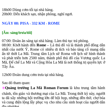
18h00 Dùng cơm tối tại nhà hàng.
20h00: Đến khách sạn, nhận phòng, nghỉ ngơi.
NGÀY 08: PISA ‐ 332 KM ‐ ROME
[Ăn: sáng/trưa/tối]
07:00: Đoàn ăn sáng tại nhà hàng. Làm thủ tục trả phòng.
08:00: Khởi hành đến
Rome
– Là thủ đô và là thành phố đông dân
nhất của nước Ý, Rome có nhiều di tích và bảo tàng cổ mang dấu
ấn từ thời La Mã. Trung tâm Lịch sử Roma với lịch sử hình thành
và phát triển hơn 2500 năm, thành phố thủ đô của Vương quốc La
Mã, Đế chế La Mã và Cộng Hòa La Mã là nơi thống trị quyền lực ở
Tây Âu.
12h00 Đoàn dung cơm trưa tại nhà hàng.
Sau đó tham quan:
✳️
Quảng trường La Mã Roman Forum
là khu trung tâm hành
chánh, tôn giáo và thương mại của La Mã. Trong thời kỳ này, người
ta đã xây những hội trường lớn để hội họp, những đền thờ, chợ búa
và cung điện lộng lẫy phục vụ cho nhu cầu sinh hoạt của người dân
địa phương.