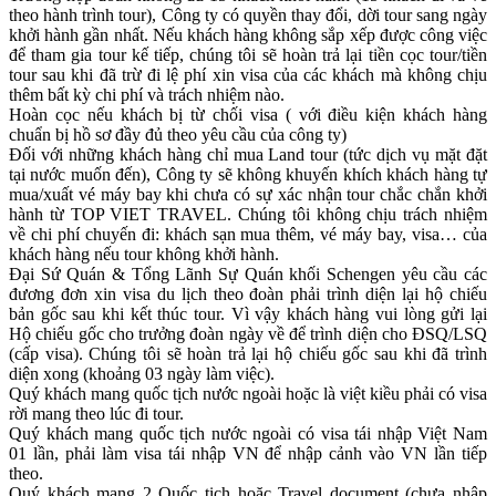
theo hành trình tour), Công ty có quyền thay đổi, dời tour sang ngày
khởi hành gần nhất. Nếu khách hàng không sắp xếp được công việc
để tham gia tour kế tiếp, chúng tôi sẽ hoàn trả lại tiền cọc tour/tiền
tour sau khi đã trừ đi lệ phí xin visa của các khách mà không chịu
thêm bất kỳ chi phí và trách nhiệm nào.
Hoàn cọc nếu khách bị từ chối visa ( với điều kiện khách hàng
chuẩn bị hồ sơ đầy đủ theo yêu cầu của công ty)
Đối với những khách hàng chỉ mua Land tour (tức dịch vụ mặt đặt
tại nước muốn đến), Công ty sẽ không khuyến khích khách hàng tự
mua/xuất vé máy bay khi chưa có sự xác nhận tour chắc chắn khởi
hành từ TOP VIET TRAVEL. Chúng tôi không chịu trách nhiệm
về chi phí chuyến đi: khách sạn mua thêm, vé máy bay, visa… của
khách hàng nếu tour không khởi hành.
Đại Sứ Quán & Tổng Lãnh Sự Quán khối Schengen yêu cầu các
đương đơn xin visa du lịch theo đoàn phải trình diện lại hộ chiếu
bản gốc sau khi kết thúc tour. Vì vậy khách hàng vui lòng gửi lại
Hộ chiếu gốc cho trưởng đoàn ngày về để trình diện cho ĐSQ/LSQ
(cấp visa). Chúng tôi sẽ hoàn trả lại hộ chiếu gốc sau khi đã trình
diện xong (khoảng 03 ngày làm việc).
Quý khách mang quốc tịch nước ngoài hoặc là việt kiều phải có visa
rời mang theo lúc đi tour.
Quý khách mang quốc tịch nước ngoài có visa tái nhập Việt Nam
01 lần, phải làm visa tái nhập VN để nhập cảnh vào VN lần tiếp
theo.
Quý khách mang 2 Quốc tịch hoặc Travel document (chưa nhập