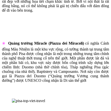
rất đẹp với những họa tiết chạm khắc tinh tế. Bởi vì nội thất là rất
đồng bằng, nó có thể không phải là giá trị chiến đấu với đám đông
để đi vào bên trong.
✳️
Quảng trường Miracle (Piazza dei Miracoli)
có nghĩa Cánh
đồng Màu Nhiệm là một khu vực rộng, có tường thành tại trung tâm
thành phố Pisa được công nhận là một trong những trung tâm chính
của nghệ thuật thời trung cổ trên thế giới. Một phần được lát đá và
một phần bãi cỏ, khu vực này được bốn công trình xây dựng lớn
chiếm lĩnh: Duomo (nhà thờ chính tòa), Tháp nghiêng Pisa (gác
chuông của nhà thờ), Baptistery và Camposanto. Nơi này còn được
gọi là Piazza del Duomo (“Quảng trường Vương cung thánh
đường”) được UNESCO công nhận là Di sản thế giới