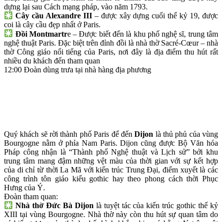
dựng lại sau Cách mạng pháp, vào năm 1793.
Cây cầu Alexandre III
– được xây dựng cuối thế kỷ 19, được
coi là cây cầu đẹp nhất ở Paris.
Đồi Montmartr
e – Được biết đến là khu phố nghệ sĩ, trung tâm
nghệ thuật Paris. Đặc biệt trên đỉnh đồi là nhà thờ Sacré-Cœur – nhà
thờ Công giáo nổi tiếng của Paris, nơi đây là địa điểm thu hút rất
nhiều du khách đến tham quan
12:00 Đoàn dùng trưa tại nhà hàng địa phương
Quý khách sẽ rời thành phố Paris để đến
Dijon
là thủ phủ của vùng
Bourgogne nằm ở phía Nam Paris. Dijon cũng được Bộ Văn hóa
Pháp công nhận là “Thành phố Nghệ thuật và Lịch sử” bởi khu
trung tâm mang đậm những vệt màu của thời gian với sự kết hợp
của di chỉ từ thời La Mã với kiến trúc Trung Đại, điểm xuyết là các
công trình tôn giáo kiểu gothic hay theo phong cách thời Phục
Hưng của Ý.
Đoàn tham quan:
Nhà thờ Đức Bà Dijon
là tuyệt tác của kiến trúc gothic thế kỷ
XIII tại vùng Bourgogne. Nhà thờ này còn thu hút sự quan tâm do