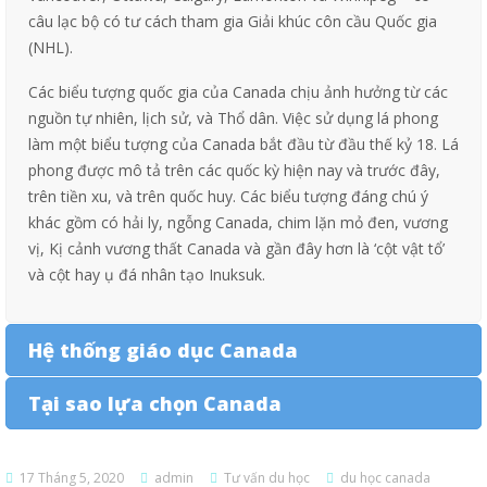
câu lạc bộ có tư cách tham gia Giải khúc côn cầu Quốc gia
(NHL).
Các biểu tượng quốc gia của Canada chịu ảnh hưởng từ các
nguồn tự nhiên, lịch sử, và Thổ dân. Việc sử dụng lá phong
làm một biểu tượng của Canada bắt đầu từ đầu thế kỷ 18. Lá
phong được mô tả trên các quốc kỳ hiện nay và trước đây,
trên tiền xu, và trên quốc huy. Các biểu tượng đáng chú ý
khác gồm có hải ly, ngỗng Canada, chim lặn mỏ đen, vương
vị, Kị cảnh vương thất Canada và gần đây hơn là ‘cột vật tổ’
và cột hay ụ đá nhân tạo Inuksuk.
Hệ thống giáo dục Canada
Tại sao lựa chọn Canada
17 Tháng 5, 2020
admin
Tư vấn du học
du học canada