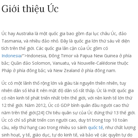
Giới thiệu Úc
Úc hay Australia là một quốc gia bao gồm đại lục châu Úc, đảo
Tasmania, và nhiều đảo nhỏ. Đây là quốc gia lớn thứ sáu về diện
tích trên thế giới. Các quốc gia lân cận của Úc gồm có
Indonesia
/">Indonesia, Đông Timor và Papua New Guinea ở phía
bắc; Quần đảo Solomon, Vanuatu, và Nouvelle-Calédonie thuộc
Pháp ở phía đông bắc; và New Zealand ở phía đông nam.
Úc có một lãnh thổ rộng lớn và giàu tài nguyên thiên nhiên, tuy
nhiên dân số khá ít nên mật độ dân số rất thấp. Úc là một quốc gia
có nền kinh tế phát triển nhất trên thế giới, với nền kinh tế lớn thứ
12 thế giới. Năm 2012, Úc có GDP bình quân đầu người cao thứ
năm trên thế giới.[24] Chi tiêu quân sự của Úc đứng thứ 13 thế giới.
Úc có chỉ số phát triển con người cao, duy trì trong top 10 toàn
cầu, xếp thứ hạng cao trong nhiều so sánh
quốc tế
, như chất lượng
sinh hoạt, y tế, giáo dục, tự do kinh tế, và bảo vệ các quyền tự do