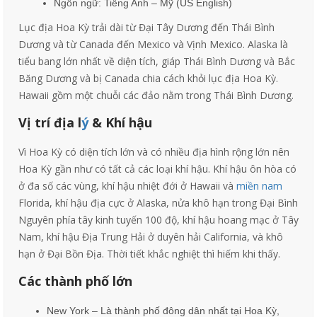
Ngôn ngữ: Tiếng Anh – Mỹ (US English)
Lục địa Hoa Kỳ trải dài từ Đại Tây Dương đến Thái Bình
Dương và từ Canada đến Mexico và Vịnh Mexico. Alaska là
tiểu bang lớn nhất về diện tích, giáp Thái Bình Dương và Bắc
Băng Dương và bị Canada chia cách khỏi lục địa Hoa Kỳ.
Hawaii gồm một chuỗi các đảo nằm trong Thái Bình Dương.
Vị trí địa l
ý
& Khí hậu
Vì Hoa Kỳ có diện tích lớn và có nhiều địa hình rộng lớn nên
Hoa Kỳ gần như có tất cả các loại khí hậu. Khí hậu ôn hòa có
ở đa số các vùng, khí hậu nhiệt đới ở Hawaii và
miền nam
Florida, khí hậu địa cực ở Alaska, nửa khô hạn trong Đại Bình
Nguyên phía tây kinh tuyến 100 độ, khí hậu hoang mạc ở Tây
Nam, khí hậu Địa Trung Hải ở duyên hải California, và khô
hạn ở Đại Bồn Địa. Thời tiết khắc nghiệt thì hiếm khi thấy.
Các thành phố lớn
New York – Là thành phố đông dân nhất tại Hoa Kỳ,