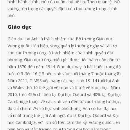
hình thành chính phủ của quân chủ bệ hạ. Theo quán lệ, Nữ
vương tôn trọng các quyết định của thủ tướng trong chính
phủ.
Giáo dục
Giáo dục tại Anh là trách nhiệm của Bộ trưởng Giáo dục
Vương quốc Liên hiệp, song quản lý thường ngày và tài trợ
cho các trường công là trách nhiệm của chính quyền địa
phương. Giáo dục công miễn phí được tiến hành dần dần từ
năm 1870 đến năm 1944. Giáo dục nay là bắt buộc trong độ
tuổi từ 5 đến 16 (15 nếu sinh vào cuối tháng 7 hoặc tháng 8).
Năm 2011, TIMSS xếp hạng các học sinh 13–14 tuổi tại Anh
và Wales thứ 10 thế giới về toán và thứ 9 về khoa học. Năm
2010, trên 45% chỉ tiêu tại Đại học Oxford và 40% tại Đại học
Cambridge thuộc về các sinh viên đến từ các trường tư thục,
dù chỉ chiếm 7% số học sinh phổ thông. Anh có hai đại học
cổ nhất trong thế giới Anh ngữ, đó là Đại học Oxford và Đại
học Cambridge, với lịch sử trên tám thế kỷ. Vương quốc Liên
hiệp Anh và Bắc Ireland có 9 trường đại học nằm trong