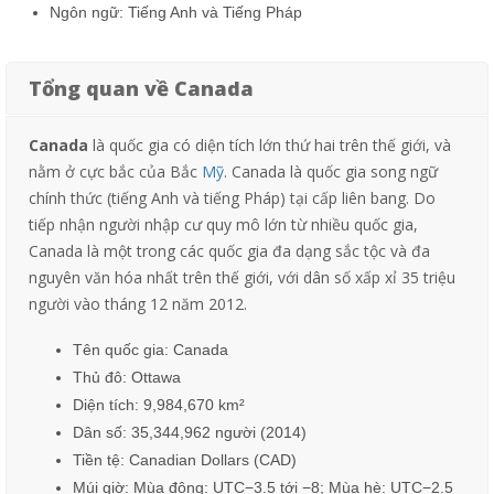
Ngôn ngữ: Tiếng Anh và Tiếng Pháp
Tổng quan về Canada
Canada
là quốc gia có diện tích lớn thứ hai trên thế giới, và
nằm ở cực bắc của Bắc
Mỹ
. Canada là quốc gia song ngữ
chính thức (tiếng Anh và tiếng Pháp) tại cấp liên bang. Do
tiếp nhận người nhập cư quy mô lớn từ nhiều quốc gia,
Canada là một trong các quốc gia đa dạng sắc tộc và đa
nguyên văn hóa nhất trên thế giới, với dân số xấp xỉ 35 triệu
người vào tháng 12 năm 2012.
Tên quốc gia:
Canada
Thủ đô:
Ottawa
Diện tích: 9,984,670 km²
Dân số:
35,344,962 người
(2014)
Tiền tệ:
Canadian
Dollars (
CAD
)
Múi giờ: Mùa đông: UTC−3.5 tới −8; Mùa hè: UTC−2.5