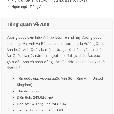
Múi giờ: GMT (UTC+0); mùa hè: BST (UTC+1)
Ngôn ngữ: Tiếng Anh
Tổng quan về Anh
Vương quốc Liên hiệp Anh và Bắc Ireland
hay Vương quốc
Liên hiệp Đại Anh và Bắc Ireland; thường gọi là Vương Quốc
Anh hoặc Anh Quốc, là một quốc gia có chủ quyền tại
châu
Âu. Quốc gia này nằm tại ngoài khơi đại lục châu Âu, bao
gồm đảo Anh và phần đông bắc của đảo Ireland, cùng nhiều
đảo nhỏ.
Tên quốc gia: Vương quốc Anh (tên tiếng Anh: United
Kingdom)
Thủ đô:
London
Diện tích: 243.610 km²
Dân số:
64.1 triệu
người
(2014)
Tiền tệ:
Đồng bảng Anh
(
GBP
)