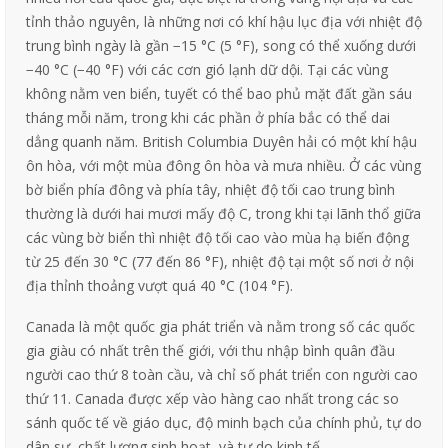
tỉnh thảo nguyên, là những nơi có khí hậu lục địa với nhiệt độ
trung bình ngày là gần −15 °C (5 °F), song có thể xuống dưới
−40 °C (−40 °F) với các cơn gió lạnh dữ dội. Tại các vùng
không nằm ven biển, tuyết có thể bao phủ mặt đất gần sáu
tháng mỗi năm, trong khi các phần ở phía bắc có thể dai
dẳng quanh năm. British Columbia Duyên hải có một khí hậu
ôn hòa, với một mùa đông ôn hòa và mưa nhiều. Ở các vùng
bờ biển phía đông và phía tây, nhiệt độ tối cao trung bình
thường là dưới hai mươi mấy độ C, trong khi tại lãnh thổ giữa
các vùng bờ biển thì nhiệt độ tối cao vào mùa hạ biến động
từ 25 đến 30 °C (77 đến 86 °F), nhiệt độ tại một số nơi ở nội
địa thỉnh thoảng vượt quá 40 °C (104 °F).
Canada là một quốc gia phát triển và nằm trong số các quốc
gia giàu có nhất trên thế giới, với thu nhập bình quân đầu
người cao thứ 8 toàn cầu, và chỉ số phát triển con người cao
thứ 11. Canada được xếp vào hàng cao nhất trong các so
sánh quốc tế về giáo dục, độ minh bạch của chính phủ, tự do
dân sự, chất lượng sinh hoạt, và tự do kinh tế.