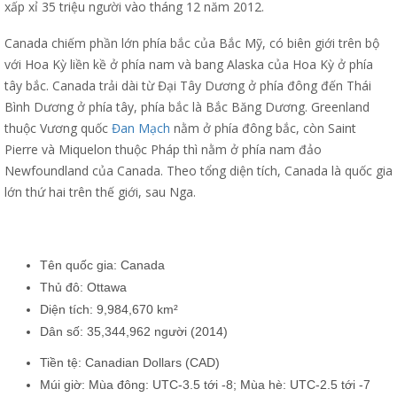
xấp xỉ 35 triệu người vào tháng 12 năm 2012.
Canada chiếm phần lớn phía bắc của Bắc Mỹ, có biên giới trên bộ
với Hoa Kỳ liền kề ở phía nam và bang Alaska của Hoa Kỳ ở phía
tây bắc. Canada trải dài từ Đại Tây Dương ở phía đông đến Thái
Bình Dương ở phía tây, phía bắc là Bắc Băng Dương. Greenland
thuộc Vương quốc
Đan Mạch
nằm ở phía đông bắc, còn Saint
Pierre và Miquelon thuộc Pháp thì nằm ở phía nam đảo
Newfoundland của Canada. Theo tổng diện tích, Canada là quốc gia
lớn thứ hai trên thế giới, sau Nga.
Tên quốc gia:
Canada
Thủ đô:
Ottawa
Diện tích: 9,984,670 km²
Dân số:
35,344,962 người
(2014)
Tiền tệ:
Canadian
Dollars (
CAD
)
Múi giờ: Mùa đông: UTC-3.5 tới -8;
Mùa hè: UTC-2.5 tới -7