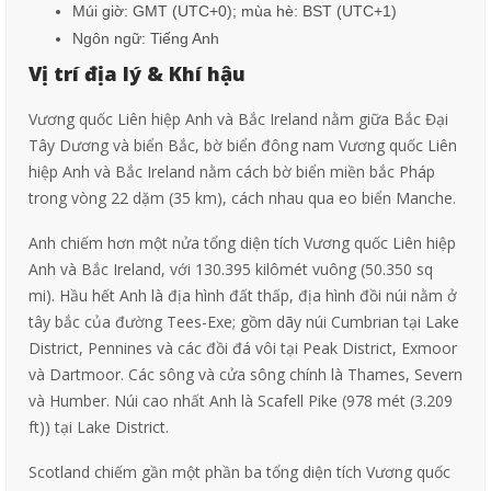
Múi giờ: GMT (UTC+0); mùa hè: BST (UTC+1)
Ngôn ngữ: Tiếng Anh
Vị trí địa lý & Khí hậu
Vương quốc Liên hiệp Anh và Bắc Ireland nằm giữa Bắc Đại
Tây Dương và biển Bắc, bờ biển đông nam Vương quốc Liên
hiệp Anh và Bắc Ireland nằm cách bờ biển miền bắc Pháp
trong vòng 22 dặm (35 km), cách nhau qua
eo biển Manche.
Anh chiếm hơn một nửa tổng diện tích Vương quốc Liên hiệp
Anh và Bắc Ireland, với 130.395 kilômét vuông (50.350 sq
mi). Hầu hết Anh là địa hình đất thấp, địa hình đồi núi nằm ở
tây bắc của đường Tees-Exe; gồm dãy núi Cumbrian tại Lake
District, Pennines và các đồi đá vôi tại Peak District, Exmoor
và Dartmoor. Các sông và cửa sông chính là Thames, Severn
và Humber. Núi cao nhất Anh là Scafell Pike (978 mét (3.209
ft)) tại Lake District.
Scotland chiếm gần một phần ba tổng diện tích Vương quốc