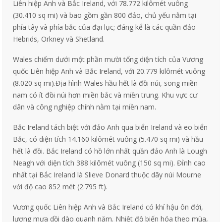
Liên hiệp Anh và Bắc Ireland, với 78.772 kilômét vuông
(30.410 sq mi) và bao gồm gần 800 đảo, chủ yếu nằm tại
phía tây và phía bắc của đại lục; đáng kể là các quần đảo
Hebrids, Orkney và Shetland.
Wales chiếm dưới một phần mười tổng diện tích của Vương
quốc Liên hiệp Anh và Bắc Ireland, với 20.779 kilômét vuông
(8.020 sq mi).
Địa hình Wales hầu hết là đồi núi, song miền
nam có ít đồi núi hơn miền bắc và miền trung. Khu vực cư
dân và công nghiệp chính nằm tại miền nam.
Bắc Ireland tách biệt với đảo Anh qua biển Ireland và eo biển
Bắc, có diện tích 14.160 kilômét vuông (5.470 sq mi) và hầu
hết là đồi. Bắc Ireland có hồ lớn nhất quần đảo Anh là Lough
Neagh với diện tích 388 kilômét vuông (150 sq mi). Đỉnh cao
nhất tại Bắc Ireland là Slieve Donard thuộc dãy núi Mourne
với độ cao 852 mét (2.795 ft).
Vương quốc Liên hiệp Anh và Bắc Ireland có khí hậu ôn đới,
lượng mưa dồi dào quanh năm. Nhiệt độ biến hóa theo mùa,