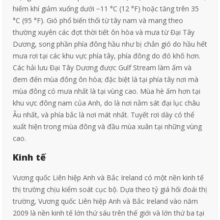
hiếm khí giảm xuống dưới −11 °C (12 °F) hoặc tăng trên 35
°C (95 °F). Gió phổ biến thổi từ tây nam và mang theo
thường xuyên các đợt thời tiết ôn hòa và mưa từ Đại Tây
Dương, song phần phía đông hầu như bị chắn gió do hầu hết
mưa rơi tại các khu vực phía tây, phía đông do đó khô hơn.
Các hải lưu Đại Tây Dương được Gulf Stream làm ấm và
đem đến mùa đông ôn hòa; đặc biệt là tại phía tây nơi mà
mùa đông có mưa nhất là tại vùng cao. Mùa hè ấm hơn tại
khu vực đông nam của Anh, do là nơi nằm sát đại lục châu
Âu nhất, và phía bắc là nơi mát nhất. Tuyết rơi dày có thể
xuất hiện trong mùa đông và đầu mùa xuân tại những vùng
cao.
Kinh tế
Vương quốc Liên hiệp Anh và Bắc Ireland có một nền kinh tế
thị trường chịu kiểm soát cục bộ. Dựa theo tỷ giá hối đoái thị
trường, Vương quốc Liên hiệp Anh và Bắc Ireland vào năm
2009 là nền kinh tế lớn thứ sáu trên thế giới và lớn thứ ba tại