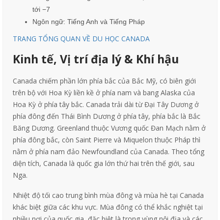
tới −7
Ngôn ngữ: Tiếng Anh và Tiếng Pháp
TRANG TỔNG QUAN VỀ DU HỌC CANADA
Kinh tế,
Vị trí địa lý & Khí hậu
Canada chiếm phần lớn phía bắc của Bắc Mỹ, có biên giới
trên bộ với Hoa Kỳ liền kề ở phía nam và bang Alaska của
Hoa Kỳ ở phía tây bắc. Canada trải dài từ Đại Tây Dương ở
phía đông đến Thái Bình Dương ở phía tây, phía bắc là Bắc
Băng Dương. Greenland thuộc Vương quốc Đan Mạch nằm ở
phía đông bắc, còn Saint Pierre và Miquelon thuộc Pháp thì
nằm ở phía nam đảo Newfoundland của Canada. Theo tổng
diện tích, Canada là quốc gia lớn thứ hai trên thế giới, sau
Nga.
Nhiệt độ tối cao trung bình mùa đông và mùa hè tại Canada
khác biệt giữa các khu vực. Mùa đông có thể khắc nghiệt tại
nhiều nơi của quốc gia, đặc biệt là trong vùng nội địa và các