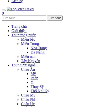
Liên hệ
0
Trang chủ
Giới thiệu
Tour trong nước
Miền bắc
Miền Trung
Nha Trang
Đà Nẵng
Miền nam
Tây Nguyên
Tour nước ngoài
Châu Âu
Mỹ
Pháp
Ý
Thụy Sỹ
Thổ Nhĩ Kỳ
Châu Mỹ
Châu Phi
Châu Úc