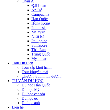
Châu Á
Đài Loan
Ấn Độ
Campuchia
Hàn Quốc
Hồng Kông
Indonesia
Malaysia
Nhật Bản
Philippine
Singapore
Thái Lan
Trung Quốc
Myanmar
Tour Du Lịch
Tour sắp khởi hành
Tour khuyến mãi
Chương trình nghỉ dưỡng
TƯ VẤN DU HỌC
Du học Hàn Quốc
Du học Mỹ
Du học canada
Du học úc
Du học anh
Liên hệ