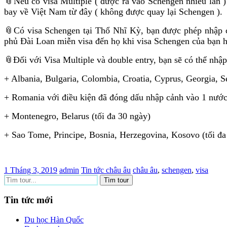
📎Nếu có visa Multiple ( được ra vào Schengen nhiều lần )
bay về Việt Nam từ đây ( không được quay lại Schengen ).
📎Có visa Schengen tại Thổ Nhĩ Kỳ, bạn được phép nhập cả
phủ Đài Loan miễn visa đến họ khi visa Schengen của bạn h
📎Đối với Visa Multiple và double entry, bạn sẽ có thể nhập
+ Albania, Bulgaria, Colombia, Croatia, Cyprus, Georgia, Se
+ Romania với điều kiện đã đóng dấu nhập cảnh vào 1 nướ
+ Montenegro, Belarus (tối đa 30 ngày)
+ Sao Tome, Principe, Bosnia, Herzegovina, Kosovo (tối đa
1 Tháng 3, 2019
admin
Tin tức châu âu
châu âu
,
schengen
,
visa
Tin tức mới
Du học Hàn Quốc