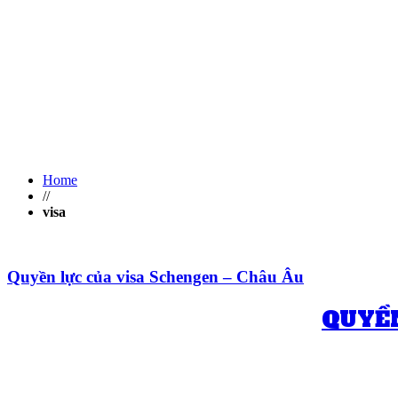
Home
//
visa
Quyền lực của visa Schengen – Châu Âu
QUYỀN