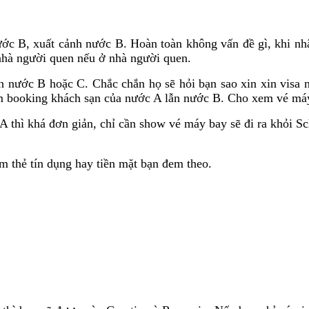
ước B, xuất cảnh nước B. Hoàn toàn không vấn đề gì, khi nh
nhà người quen nếu ở nhà người quen.
h nước B hoặc C. Chắc chắn họ sẽ hỏi bạn sao xin xin visa
êm booking khách sạn của nước A lẫn nước B. Cho xem vé má
A thì khá đơn giản, chỉ cần show vé máy bay sẽ đi ra khỏi S
m thẻ tín dụng hay tiền mặt bạn đem theo.