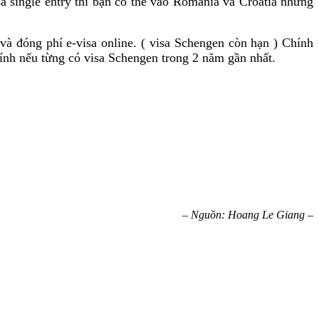
a single entry thì bạn có thể vào Romania và Croatia nhưng
à đóng phí e-visa online. ( visa Schengen còn hạn ) Chính
ính nếu từng có visa Schengen trong 2 năm gần nhất.
– Nguồn: Hoang Le Giang –