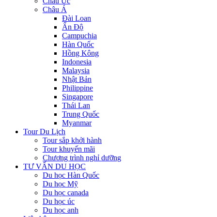
Châu Úc
Châu Á
Đài Loan
Ấn Độ
Campuchia
Hàn Quốc
Hồng Kông
Indonesia
Malaysia
Nhật Bản
Philippine
Singapore
Thái Lan
Trung Quốc
Myanmar
Tour Du Lịch
Tour sắp khởi hành
Tour khuyến mãi
Chương trình nghỉ dưỡng
TƯ VẤN DU HỌC
Du học Hàn Quốc
Du học Mỹ
Du học canada
Du học úc
Du học anh