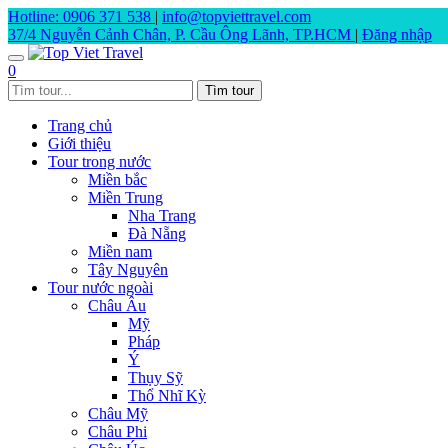
Hotline: 0906 371 538
|
info@topviettravel.com
37/4 Nguyễn Cảnh Chân, P. Cầu Ông Lãnh, TP.HCM
|
Đăng nhập
0
Trang chủ
Giới thiệu
Tour trong nước
Miền bắc
Miền Trung
Nha Trang
Đà Nẵng
Miền nam
Tây Nguyên
Tour nước ngoài
Châu Âu
Mỹ
Pháp
Ý
Thụy Sỹ
Thổ Nhĩ Kỳ
Châu Mỹ
Châu Phi