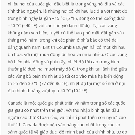
nhiều nơi của quốc gia, đặc biệt là trong vùng nội địa và các
tỉnh thảo nguyên, là những nơi có khí hậu lục địa với nhiệt độ
trung bình ngày là gần −15 °C (5 °F), song có thể xuống dưới
−40 °C (−40 °F) với các cơn gió lạnh dữ dội. Tại các vùng
không nằm ven biển, tuyết có thể bao phủ mặt đất gần sáu
tháng mỗi năm, trong khi các phần ở phía bắc có thể dai
dẳng quanh năm. British Columbia Duyên hải có một khí hậu
ôn hòa, với một mùa đông ôn hòa và mưa nhiều. Ở các vùng
bờ biển phía đông và phía tây, nhiệt độ tối cao trung bình
thường là dưới hai mươi mấy độ C, trong khi tại lãnh thổ giữa
các vùng bờ biển thì nhiệt độ tối cao vào mùa hạ biến động
từ 25 đến 30 °C (77 đến 86 °F), nhiệt độ tại một số nơi ở nội
địa thỉnh thoảng vượt quá 40 °C (104 °F).
Canada là một quốc gia phát triển và nằm trong số các quốc
gia giàu có nhất trên thế giới, với thu nhập bình quân đầu
người cao thứ 8 toàn cầu, và chỉ số phát triển con người cao
thứ 11. Canada được xếp vào hàng cao nhất trong các so
sánh quốc tế về giáo dục, độ minh bạch của chính phủ, tự do