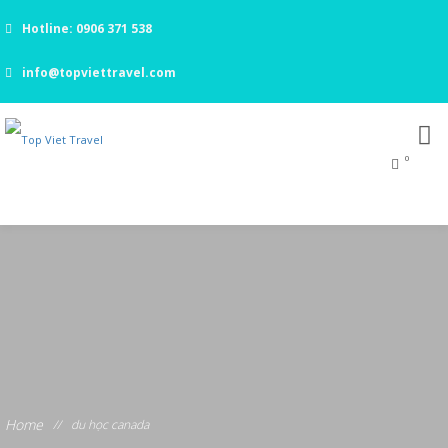
Hotline: 0906 371 538
info@topviettravel.com
0
Home
//
du học canada