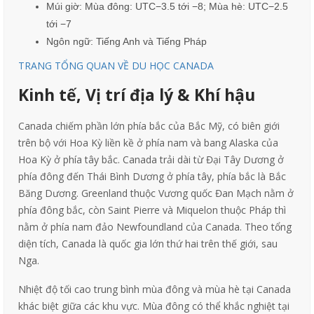
Múi giờ: Mùa đông: UTC−3.5 tới −8; Mùa hè: UTC−2.5
tới −7
Ngôn ngữ: Tiếng Anh và Tiếng Pháp
TRANG TỔNG QUAN VỀ DU HỌC CANADA
Kinh tế,
Vị trí địa lý & Khí hậu
Canada chiếm phần lớn phía bắc của Bắc Mỹ, có biên giới
trên bộ với Hoa Kỳ liền kề ở phía nam và bang Alaska của
Hoa Kỳ ở phía tây bắc. Canada trải dài từ Đại Tây Dương ở
phía đông đến Thái Bình Dương ở phía tây, phía bắc là Bắc
Băng Dương. Greenland thuộc Vương quốc Đan Mạch nằm ở
phía đông bắc, còn Saint Pierre và Miquelon thuộc Pháp thì
nằm ở phía nam đảo Newfoundland của Canada. Theo tổng
diện tích, Canada là quốc gia lớn thứ hai trên thế giới, sau
Nga.
Nhiệt độ tối cao trung bình mùa đông và mùa hè tại Canada
khác biệt giữa các khu vực. Mùa đông có thể khắc nghiệt tại