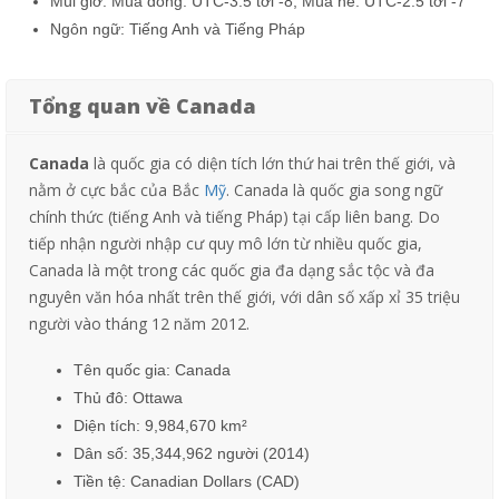
Múi giờ: Mùa đông: UTC-3.5 tới -8;
Mùa hè: UTC-2.5 tới -7
Ngôn ngữ: Tiếng Anh và Tiếng Pháp
Tổng quan về Canada
Canada
là quốc gia có diện tích lớn thứ hai trên thế giới, và
nằm ở cực bắc của Bắc
Mỹ
. Canada là quốc gia song ngữ
chính thức (tiếng Anh và tiếng Pháp) tại cấp liên bang. Do
tiếp nhận người nhập cư quy mô lớn từ nhiều quốc gia,
Canada là một trong các quốc gia đa dạng sắc tộc và đa
nguyên văn hóa nhất trên thế giới, với dân số xấp xỉ 35 triệu
người vào tháng 12 năm 2012.
Tên quốc gia:
Canada
Thủ đô:
Ottawa
Diện tích: 9,984,670 km²
Dân số:
35,344,962 người
(2014)
Tiền tệ:
Canadian
Dollars (
CAD
)