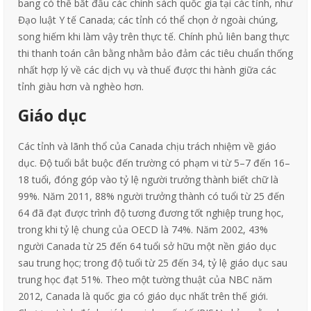
bang có thể bắt đầu các chính sách quốc gia tại các tỉnh, như
Đạo luật Y tế Canada; các tỉnh có thể chọn ở ngoài chúng,
song hiếm khi làm vậy trên thực tế. Chính phủ liên bang thực
thi thanh toán cân bằng nhằm bảo đảm các tiêu chuẩn thống
nhất hợp lý về các dịch vụ và thuế được thi hành giữa các
tỉnh giàu hơn và nghèo hơn.
Giáo dục
Các tỉnh và lãnh thổ của Canada chịu trách nhiệm về giáo
dục. Độ tuổi bắt buộc đến trường có phạm vi từ 5–7 đến 16–
18 tuổi, đóng góp vào tỷ lệ người trưởng thành biết chữ là
99%. Năm 2011, 88% người trưởng thành có tuổi từ 25 đến
64 đã đạt được trình độ tương đương tốt nghiệp trung học,
trong khi tỷ lệ chung của OECD là 74%. Năm 2002, 43%
người Canada từ 25 đến 64 tuổi sở hữu một nền giáo dục
sau trung học; trong độ tuổi từ 25 đến 34, tỷ lệ giáo dục sau
trung học đạt 51%. Theo một tường thuật của NBC năm
2012, Canada là quốc gia có giáo dục nhất trên thế giới.