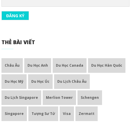
THẺ BÀI VIẾT
Châu Âu
Du Học Anh
Du Học Canada
Du Học Hàn Quốc
Du Học Mỹ
Du Học Úc
Du Lịch Châu Âu
Du Lịch Singapore
Merlion Tower
Schengen
Singapore
Tượng Sư Tử
Visa
Zermatt